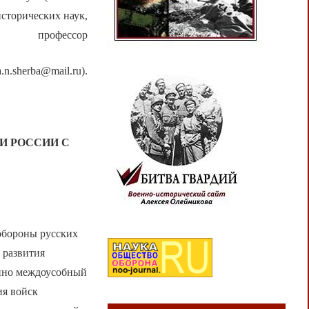
сторических наук,
профессор
.n.sherba@mail.ru).
ИИ РОССИИ С
обороны русских
 развития
енно междоусобный
ия войск