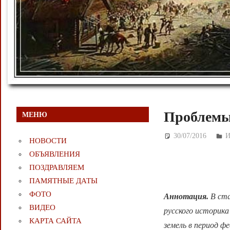
Проблемы 
МЕНЮ
30/07/2016
Д
НОВОСТИ
ОБЪЯВЛЕНИЯ
ПОЗДРАВЛЯЕМ
ПАМЯТНЫЕ ДАТЫ
ФОТО
Аннотация.
В ст
ВИДЕО
русского историка
КАРТА САЙТА
земель в период ф