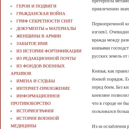
претерпела метамо
ГЕРОИ И ПОДВИГИ
привлечению знач
ГРАЖДАНСКАЯ ВОЙНА
ГРИФ СЕКРЕТНОСТИ СНЯТ
Первопричиной кн
ДОКУМЕНТЫ и МАТЕРИАЛЫ
изгоев1. Очевидно
ЖЕНЩИНЫ В АРМИИ
вражда между раз
ЗАБЫТОЕ ИМЯ
князьями господс
ИЗ ИСТОРИИ ФОРТИФИКАЦИИ
русских земель от
ИЗ РЕДАКЦИОННОЙ ПОЧТЫ
ИЗ ФОНДОВ ВОЕННЫХ
Князья, как прави
АРХИВОВ
боевой порядок. Е
ИМЕНА И СУДЬБЫ
перед боем. Без кн
ИНТЕРНЕТ-ПРИЛОЖЕНИЕ
киевляне позволил
ИНФОРМАЦИОННОЕ
что в городе не б
ПРОТИВОБОРСТВО
ИСТОРИОГРАФИЯ
пользовался больш
ИСТОРИЯ ВОЕННОЙ
МЕДИЦИНЫ
Из-за ослабления 