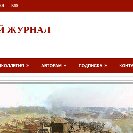
ЕН
RSS
Й ЖУРНАЛ
ДКОЛЛЕГИЯ
АВТОРАМ
ПОДПИСКА
КОНТ