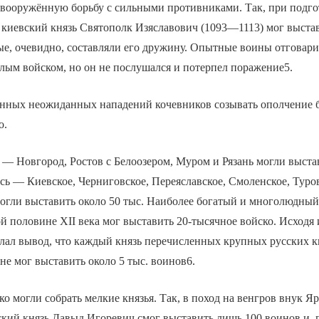
 вооружённую борьбу с сильными противниками. Так, при подгот
 киевский князь Святополк Изяславович (1093—1113) мог выста
ые, очевидно, составляли его дружину. Опытные воины отговари
алым войском, но он не послушался и потерпел поражение5.
янных неожиданных нападений кочевников созывать ополчение 
о.
 — Новгород, Ростов с Белоозером, Муром и Рязань могли выстав
ь — Киевское, Черниговское, Переяславское, Смоленское, Туро
могли выставить около 50 тыс. Наиболее богатый и многолюдны
й половине XII века мог выставить 20-тысячное войско. Исходя и
лал вывод, что каждый князь перечисленных крупных русских к
е мог выставить около 5 тыс. воинов6.
о могли собрать мелкие князья. Так, в поход на венгров внук Я
кий князь Давыд Игоревич смог выставить лишь 100 воинов и, 