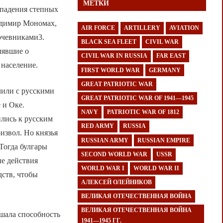
МЕТКИ
ападения степных
адимир Мономах,
AIR FORCE
ARTILLERY
AVIATION
очевниками3.
BLACK SEA FLEET
CIVIL WAR
лявшие о
CIVIL WAR IN RUSSIA
FAR EAST
 население.
FIRST WORLD WAR
GERMANY
GREAT PATRIOTIC WAR
чили с русскими
GREAT PATRIOTIC WAR OF 1941—1945
 и Оке.
NAVY
PATRIOTIC WAR OF 1812
лись к русским
RED ARMY
RUSSIA
извол. Но князья
RUSSIAN ARMY
RUSSIAN EMPIRE
Тогда булгары
SECOND WORLD WAR
USSR
ые действия
WORLD WAR I
WORLD WAR II
дств, чтобы
АЛЕКСЕЙ ОЛЕЙНИКОВ
ВЕЛИКАЯ ОТЕЧЕСТВЕННАЯ ВОЙНА
ВЕЛИКАЯ ОТЕЧЕСТВЕННАЯ ВОЙНА
шала способность
1941—1945 ГГ.