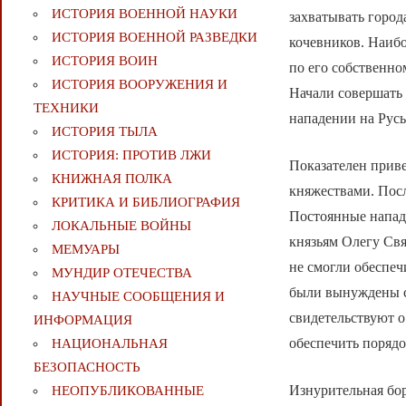
ИСТОРИЯ ВОЕННОЙ НАУКИ
захватывать горо
ИСТОРИЯ ВОЕННОЙ РАЗВЕДКИ
кочевников. Наиб
ИСТОРИЯ ВОИН
по его собственно
ИСТОРИЯ ВООРУЖЕНИЯ И
Начали совершать 
ТЕХНИКИ
нападении на Русь
ИСТОРИЯ ТЫЛА
ИСТОРИЯ: ПРОТИВ ЛЖИ
Показателен прив
КНИЖНАЯ ПОЛКА
княжествами. Посл
КРИТИКА И БИБЛИОГРАФИЯ
Постоянные напад
ЛОКАЛЬНЫЕ ВОЙНЫ
князьям Олегу Свя
МЕМУАРЫ
не смогли обеспеч
МУНДИР ОТЕЧЕСТВА
были вынуждены сд
НАУЧНЫЕ СООБЩЕНИЯ И
свидетельствуют о
ИНФОРМАЦИЯ
обеспечить порядо
НАЦИОНАЛЬНАЯ
БЕЗОПАСНОСТЬ
Изнурительная бо
НЕОПУБЛИКОВАННЫЕ