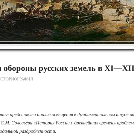
обороны русских земель в XI—XII
ежурный по Редакции
ИСТОРИОГРАФИЯ
атье представлен анализ освещения в фундаментальном труде 
 С.М. Соловьёва «История России с древнейших времён» проблем
еодальной раздробленности.