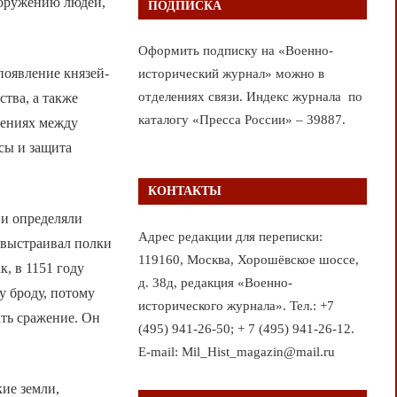
ооружению людей,
ПОДПИСКА
Оформить подписку на «Военно-
появление князей-
исторический журнал» можно в
отделениях связи. Индекс журнала по
тва, а также
каталогу «Пресса России» – 39887.
вениях между
сы и защита
КОНТАКТЫ
 и определяли
Адрес редакции для переписки:
х выстраивал полки
119160, Москва, Хорошёвское шоссе,
к, в 1151 году
д. 38д, редакция «Военно-
у броду, потому
исторического журнала». Тел.: +7
ать сражение. Он
(495) 941-26-50; + 7 (495) 941-26-12.
E-mail: Mil_Hist_magazin@mail.ru
кие земли,