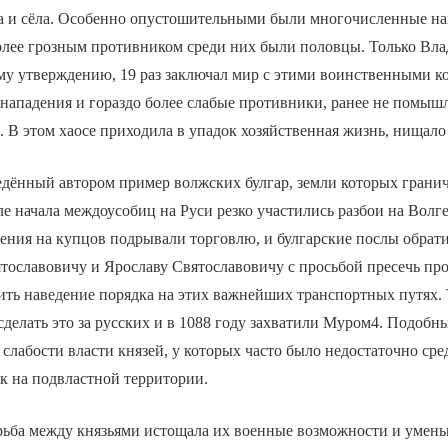
да и сёла. Особенно опустошительными были многочисленные н
олее грозным противником среди них были половцы. Только Вл
му утверждению, 19 раз заключал мир с этими воинственными к
нападения и гораздо более слабые противники, ранее не помыш
. В этом хаосе приходила в упадок хозяйственная жизнь, нищало
едённый автором пример волжских булгар, земли которых грани
е начала междоусобиц на Руси резко участились разбои на Волге
ения на купцов подрывали торговлю, и булгарские послы обрати
тославовичу и Ярославу Святославовичу с просьбой пресечь про
ить наведение порядка на этих важнейших транспортных путях. 
елать это за русских и в 1088 году захватили Муром4. Подобн
 слабости власти князей, у которых часто было недостаточно сре
к на подвластной территории.
рьба между князьями истощала их военные возможности и умень