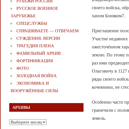
РУБЕЖИ РОССИИ
своего войска, об
РУССКОЕ ВОЕННОЕ
ханом Боняком7.
ЗАРУБЕЖЬЕ
СПЕЦСЛУЖБЫ
Приглашение поло
СПРАШИВАЕТЕ — ОТВЕЧАЕМ
СУЖДЕНИЯ. ВЕРСИИ
Участие недавних 
ТРАГЕДИЯ ПЛЕНА
ожесточённом хара
ФАМИЛЬНЫЙ АРХИВ
землю. По этому п
ФОРТИФИКАЦИЯ
раз ими предводи
ФОТО
Ольговичу в 1127 
ХОЛОДНАЯ ВОЙНА
ряды своего войск
ЭКОНОМИКА И
кочевники, не сте
ВООРУЖЁННЫЕ СИЛЫ
Особенно часто пр
АРХИВЫ
граничили с поло
земель.
Архивы