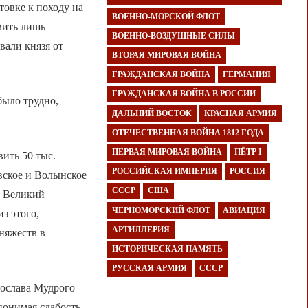
овке к походу на
ВОЕННО-МОРСКОЙ ФЛОТ
вить лишь
ВОЕННО-ВОЗДУШНЫЕ СИЛЫ
вали князя от
ВТОРАЯ МИРОВАЯ ВОЙНА
ГРАЖДАНСКАЯ ВОЙНА
ГЕРМАНИЯ
ГРАЖДАНСКАЯ ВОЙНА В РОССИИ
было трудно,
ДАЛЬНИЙ ВОСТОК
КРАСНАЯ АРМИЯ
ОТЕЧЕСТВЕННАЯ ВОЙНА 1812 ГОДА
ПЕРВАЯ МИРОВАЯ ВОЙНА
ПЁТР I
ить 50 тыс.
РОССИЙСКАЯ ИМПЕРИЯ
РОССИЯ
вское и Волынское
СССР
США
й Великий
ЧЕРНОМОРСКИЙ ФЛОТ
АВИАЦИЯ
з этого,
АРТИЛЛЕРИЯ
няжеств в
ИСТОРИЧЕСКАЯ ПАМЯТЬ
РУССКАЯ АРМИЯ
СССР
рослава Мудрого
понимая слабость