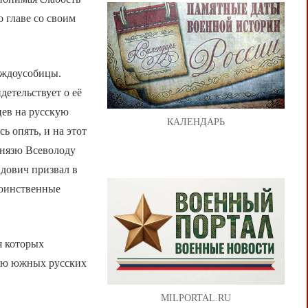
о главе со своим
еждоусобицы.
етельствует о её
цев на русскую
КАЛЕНДАРЬ
ь опять, и на этот
князю Всеволоду
ыдович призвал в
воинственные
я которых
нию южных русских
MILPORTAL.RU