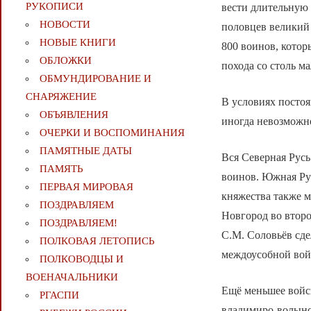
РУКОПИСИ
вести длительную
НОВОСТИ
половцев великий
НОВЫЕ КНИГИ
800 воинов, котор
ОБЛОЖКИ
похода со столь м
ОБМУНДИРОВАНИЕ И
СНАРЯЖЕНИЕ
В условиях посто
ОБЪЯВЛЕНИЯ
иногда невозможн
ОЧЕРКИ И ВОСПОМИНАНИЯ
ПАМЯТНЫЕ ДАТЫ
Вся Северная Русь
ПАМЯТЬ
воинов. Южная Рус
ПЕРВАЯ МИРОВАЯ
княжества также 
ПОЗДРАВЛЯЕМ
Новгород во второ
ПОЗДРАВЛЯЕМ!
С.М. Соловьёв сде
ПОЛКОВАЯ ЛЕТОПИСЬ
междоусобной войн
ПОЛКОВОДЦЫ И
ВОЕНАЧАЛЬНИКИ
Ещё меньшее войск
РГАСПИ
владимиро-волынс