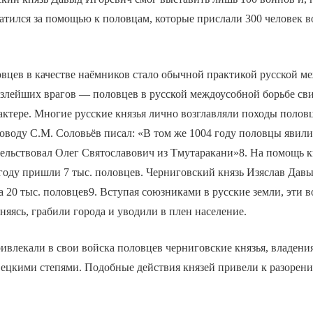
ратился за помощью к половцам, которые прислали 300 человек в
вцев в качестве наёмников стало обычной практикой русской м
злейших врагов — половцев в русской междоусобной борьбе свид
ктере. Многие русские князья лично возглавляли походы полов
оводу С.М. Соловьёв писал: «В том же 1004 году половцы явилис
тельствовал Олег Святославович из Тмутаракани»8. На помощь 
году пришли 7 тыс. половцев. Черниговский князь Изяслав Дав
а 20 тыс. половцев9. Вступая союзниками в русские земли, эти 
сняясь, грабили города и уводили в плен население.
ивлекали в свои войска половцев черниговские князья, владени
вецкими степями. Подобные действия князей привели к разоре