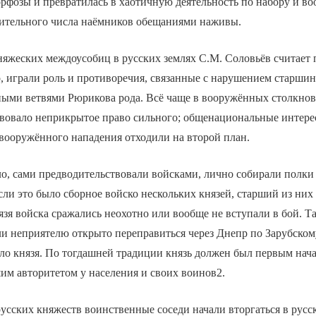
рфозы и превратилась в хаотичную деятельность по набору и в
ительного числа наёмников обещаниями наживы.
яжеских междоусобиц в русских землях С.М. Соловьёв считает 
, играли роль и противоречия, связанные с нарушением старшинс
ными ветвями Рюрикова рода. Всё чаще в вооружённых столкно
твовало неприкрытое право сильного; общенациональные интере
 вооружённого нападения отходили на второй план.
ло, сами предводительствовали войсками, лично собирали полки
сли это было сборное войско нескольких князей, старший из ни
язя войска сражались неохотно или вообще не вступали в бой. Та
и неприятелю открыто переправиться через Днепр по Зарубском
ыло князя. По тогдашней традиции князь должен был первым нач
им авторитетом у населения и своих воинов2.
русских княжеств воинственные соседи начали вторгаться в русс