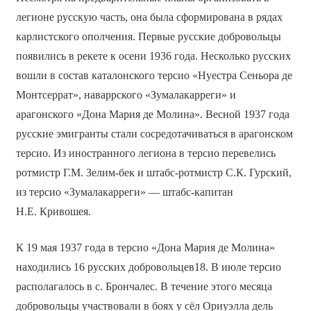
легионе русскую часть, она была сформирована в рядах
карлистского ополчения. Первые русские добровольцы
появились в рекете к осени 1936 года. Несколько русских
вошли в состав каталонского терсио «Нуестра Сеньора де
Монтсеррат», наваррского «Зумалакарреги» и
арагонского «Дона Мария де Молина». Весной 1937 года
русские эмигранты стали сосредотачиваться в арагонском
терсио. Из иностранного легиона в терсио перевелись
ротмистр Г.М. Зелим-бек и штабс-ротмистр С.К. Гурский,
из терсио «Зумалакарреги» — штабс-капитан
Н.Е. Кривошея.
К 19 мая 1937 года в терсио «Дона Мария де Молина»
находились 16 русских добровольцев18. В июле терсио
располагалось в с. Брончалес. В течение этого месяца
добровольцы участвовали в боях у сёл Ориуэлла дель