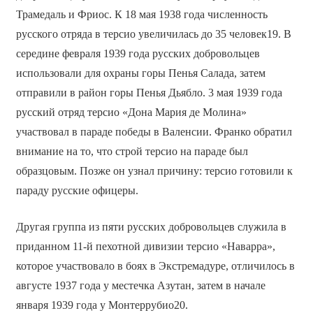
Трамедаль и Фриос. К 18 мая 1938 года численность
русского отряда в терсио увеличилась до 35 человек19. В
середине февраля 1939 года русских добровольцев
использовали для охраны горы Пенья Салада, затем
отправили в район горы Пенья Дьябло. 3 мая 1939 года
русский отряд терсио «Дона Мария де Молина»
участвовал в параде победы в Валенсии. Франко обратил
внимание на то, что строй терсио на параде был
образцовым. Позже он узнал причину: терсио готовили к
параду русские офицеры.
Другая группа из пяти русских добровольцев служила в
приданном 11-й пехотной дивизии терсио «Наварра»,
которое участвовало в боях в Экстремадуре, отличилось в
августе 1937 года у местечка Азутан, затем в начале
января 1939 года у Монтеррубио20.