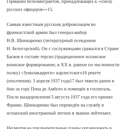
Германии белоэмигрантов, принадлежащих к «союзу
русских офицеров»»15.
Самым известным русским добровольцем во
франкистской армии был генерал-майор
Н.В. Шинкаренко (литературный псевдоним
Н. Белогорский). Он с сослуживцами сражался в Стране
Басков в составе терсио (традиционное испанское
воинское формирование, в ХХ в. равное по численности
полку) «Зумалакарреги» карлистского16 рекете
(ополчения). 3 апреля 1937 года17 был тяжело ранен в
бою за гору Пена де Амбото и помещён в госпиталь.
После выздоровления 5 августа 1937 года его принял
Франко. Шинкаренко был переведён на службу в
испанский иностранный легион в звании лейтенант.
Несмотря на предварительные планы организовать в