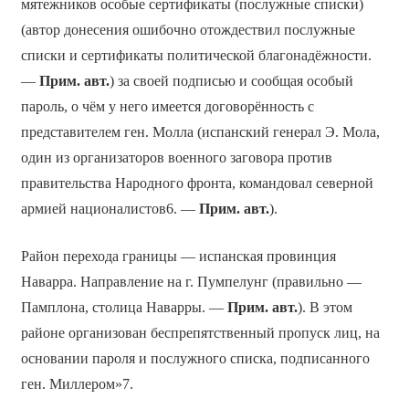
мятежников особые сертификаты (послужные списки)
(автор донесения ошибочно отождествил послужные
списки и сертификаты политической благонадёжности.
—
Прим. авт.
) за своей подписью и сообщая особый
пароль, о чём у него имеется договорённость с
представителем ген. Молла (испанский генерал Э. Мола,
один из организаторов военного заговора против
правительства Народного фронта, командовал северной
армией националистов6. —
Прим. авт.
).
Район перехода границы — испанская провинция
Наварра. Направление на г. Пумпелунг (правильно —
Памплона, столица Наварры. —
Прим. авт.
). В этом
районе организован беспрепятственный пропуск лиц, на
основании пароля и послужного списка, подписанного
ген. Миллером»7.