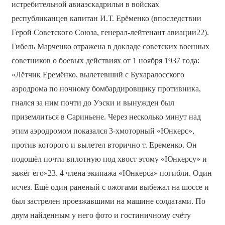
истребительной авиаэскадрильи в войсках
республиканцев капитан И.Т. Ерёменко (впоследствии
Герой Советского Союза, генерал-лейтенант авиации22).
Гибель Марченко отражена в докладе советских военных
советников о боевых действиях от 1 ноября 1937 года:
«Лётчик Еремёнко, вылетевший с Бухаралосского
аэродрома по ночному бомбардировщику противника,
гнался за ним почти до Уэски и вынужден был
приземлиться в Сариньене. Через несколько минут над
этим аэродромом показался 3-хмоторный «Юнкерс»,
против которого и вылетел вторично т. Еременко. Он
подошёл почти вплотную под хвост этому «Юнкерсу» и
зажёг его»23. 4 члена экипажа «Юнкерса» погибли. Один
исчез. Ещё один раненый с ожогами выбежал на шоссе и
был застрелен проезжавшими на машине солдатами. По
двум найденным у него фото и гостиничному счёту