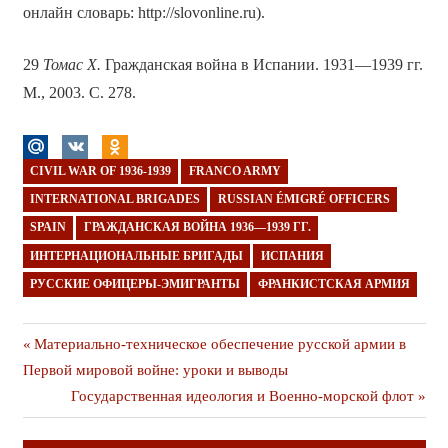
онлайн словарь: http://slovonline.ru).
29
Томас Х.
Гражданская война в Испании. 1931—1939 гг.
М., 2003. С. 278.
CIVIL WAR OF 1936-1939
FRANCO ARMY
INTERNATIONAL BRIGADES
RUSSIAN ÉMIGRÉ OFFICERS
SPAIN
ГРАЖДАНСКАЯ ВОЙНА 1936—1939 ГГ.
ИНТЕРНАЦИОНАЛЬНЫЕ БРИГАДЫ
ИСПАНИЯ
РУССКИЕ ОФИЦЕРЫ-ЭМИГРАНТЫ
ФРАНКИСТСКАЯ АРМИЯ
Навигация
Предыдущая
Материально-техническое обеспечение русской армии в
публикация
Первой мировой войне: уроки и выводы
по
Следующая
Государственная идеология и Военно-морской флот
записям
публикация