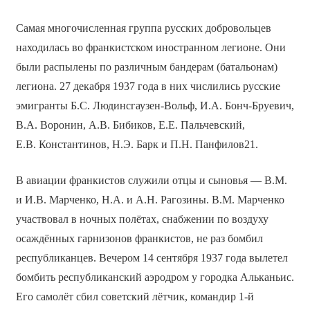
Самая многочисленная группа русских добровольцев
находилась во франкистском иностранном легионе. Они
были распылены по различным бандерам (батальонам)
легиона. 27 декабря 1937 года в них числились русские
эмигранты Б.С. Людинсгаузен-Вольф, И.А. Бонч-Бруевич,
В.А. Воронин, А.В. Бибиков, Е.Е. Пальчевский,
Е.В. Константинов, Н.Э. Барк и П.Н. Панфилов21.
В авиации франкистов служили отцы и сыновья — В.М.
и И.В. Марченко, Н.А. и А.Н. Рагозины. В.М. Марченко
участвовал в ночных полётах, снабжении по воздуху
осаждённых гарнизонов франкистов, не раз бомбил
республиканцев. Вечером 14 сентября 1937 года вылетел
бомбить республиканский аэродром у городка Альканьис.
Его самолёт сбил советский лётчик, командир 1-й