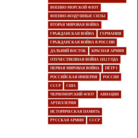
ВОЕННО-МОРСКОЙ ФЛОТ
ВОЕННО-ВОЗДУШНЫЕ СИЛЫ
ВТОРАЯ МИРОВАЯ ВОЙНА
ГРАЖДАНСКАЯ ВОЙНА
ГЕРМАНИЯ
ГРАЖДАНСКАЯ ВОЙНА В РОССИИ
ДАЛЬНИЙ ВОСТОК
КРАСНАЯ АРМИЯ
ОТЕЧЕСТВЕННАЯ ВОЙНА 1812 ГОДА
ПЕРВАЯ МИРОВАЯ ВОЙНА
ПЁТР I
РОССИЙСКАЯ ИМПЕРИЯ
РОССИЯ
СССР
США
ЧЕРНОМОРСКИЙ ФЛОТ
АВИАЦИЯ
АРТИЛЛЕРИЯ
ИСТОРИЧЕСКАЯ ПАМЯТЬ
РУССКАЯ АРМИЯ
СССР