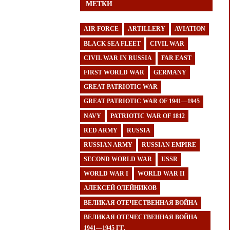
МЕТКИ
AIR FORCE
ARTILLERY
AVIATION
BLACK SEA FLEET
CIVIL WAR
CIVIL WAR IN RUSSIA
FAR EAST
FIRST WORLD WAR
GERMANY
GREAT PATRIOTIC WAR
GREAT PATRIOTIC WAR OF 1941—1945
NAVY
PATRIOTIC WAR OF 1812
RED ARMY
RUSSIA
RUSSIAN ARMY
RUSSIAN EMPIRE
SECOND WORLD WAR
USSR
WORLD WAR I
WORLD WAR II
АЛЕКСЕЙ ОЛЕЙНИКОВ
ВЕЛИКАЯ ОТЕЧЕСТВЕННАЯ ВОЙНА
ВЕЛИКАЯ ОТЕЧЕСТВЕННАЯ ВОЙНА
1941—1945 ГГ.