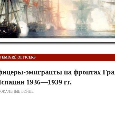
N ÉMIGRÉ OFFICERS
офицеры-эмигранты на фронтах Гр
спании 1936—1939 гг.
ежурный по Редакции
ЛОКАЛЬНЫЕ ВОЙНЫ