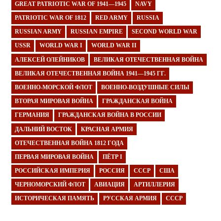
GREAT PATRIOTIC WAR OF 1941—1945
NAVY
PATRIOTIC WAR OF 1812
RED ARMY
RUSSIA
RUSSIAN ARMY
RUSSIAN EMPIRE
SECOND WORLD WAR
USSR
WORLD WAR I
WORLD WAR II
АЛЕКСЕЙ ОЛЕЙНИКОВ
ВЕЛИКАЯ ОТЕЧЕСТВЕННАЯ ВОЙНА
ВЕЛИКАЯ ОТЕЧЕСТВЕННАЯ ВОЙНА 1941—1945 ГГ.
ВОЕННО-МОРСКОЙ ФЛОТ
ВОЕННО-ВОЗДУШНЫЕ СИЛЫ
ВТОРАЯ МИРОВАЯ ВОЙНА
ГРАЖДАНСКАЯ ВОЙНА
ГЕРМАНИЯ
ГРАЖДАНСКАЯ ВОЙНА В РОССИИ
ДАЛЬНИЙ ВОСТОК
КРАСНАЯ АРМИЯ
ОТЕЧЕСТВЕННАЯ ВОЙНА 1812 ГОДА
ПЕРВАЯ МИРОВАЯ ВОЙНА
ПЁТР I
РОССИЙСКАЯ ИМПЕРИЯ
РОССИЯ
СССР
США
ЧЕРНОМОРСКИЙ ФЛОТ
АВИАЦИЯ
АРТИЛЛЕРИЯ
ИСТОРИЧЕСКАЯ ПАМЯТЬ
РУССКАЯ АРМИЯ
СССР