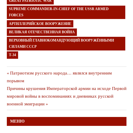
GREAT PATRIOTIC WAR
SUPREME COMMANDER-IN-CHIEF OF THE USSR ARMED
FORCES
АРТИЛЛЕРИЙСКОЕ ВООРУЖЕНИЕ
ВЕЛИКАЯ ОТЕЧЕСТВЕННАЯ ВОЙНА
ВЕРХОВНЫЙ ГЛАВНОКОМАНДУЮЩИЙ ВООРУЖЁННЫМИ
СИЛАМИ СССР
Т-34
Навигация
Предыдущая
Патриотизм русского народа… являлся внутренним
публикация
порывом
по
Следующая
Причины крушения Императорской армии на исходе Первой
записям
публикация
мировой войны в воспоминаниях и дневниках русской
военной эмиграции
МЕНЮ