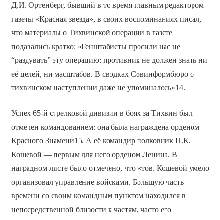
Д.И. Ортенберг, бывший в то время главным редактором
газеты «Красная звезда», в своих воспоминаниях писал,
что материалы о Тихвинской операции в газете
подавались кратко: «Генштабисты просили нас не
“раздувать” эту операцию: противник не должен знать ни
её целей, ни масштабов. В сводках Совинформбюро о
тихвинском наступлении даже не упоминалось»14.
Успех 65-й стрелковой дивизии в боях за Тихвин был
отмечен командованием: она была награждена орденом
Красного Знамени15. А её командир полковник П.К.
Кошевой — первым для него орденом Ленина. В
наградном листе было отмечено, что «тов. Кошевой умело
организовал управление войсками. Большую часть
времени со своим командным пунктом находился в
непосредственной близости к частям, часто его