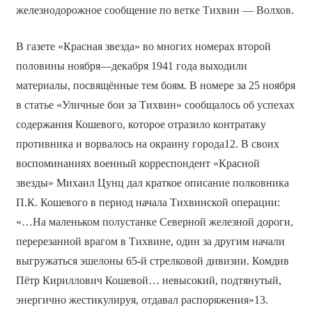
железнодорожное сообщение по ветке Тихвин — Волхов.
В газете «Красная звезда» во многих номерах второй
половины ноября—декабря 1941 года выходили
материалы, посвящённые тем боям. В номере за 25 ноября
в статье «Уличные бои за Тихвин» сообщалось об успехах
содержания Кошевого, которое отразило контратаку
противника и ворвалось на окраину города12. В своих
воспоминаниях военный корреспондент «Красной
звезды» Михаил Цунц дал краткое описание полковника
П.К. Кошевого в период начала Тихвинской операции:
«…На маленьком полустанке Северной железной дороги,
перерезанной врагом в Тихвине, один за другим начали
выгружаться эшелоны 65-й стрелковой дивизии. Комдив
Пётр Кириллович Кошевой… невысокий, подтянутый,
энергично жестикулируя, отдавал распоряжения»13.