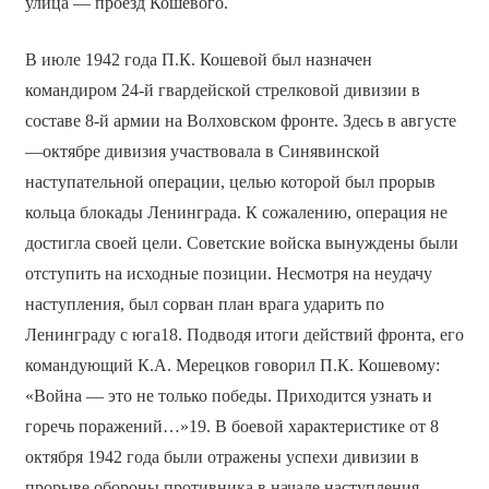
улица — проезд Кошевого.
В июле 1942 года П.К. Кошевой был назначен
командиром 24-й гвардейской стрелковой дивизии в
составе 8-й армии на Волховском фронте. Здесь в августе
—октябре дивизия участвовала в Синявинской
наступательной операции, целью которой был прорыв
кольца блокады Ленинграда. К сожалению, операция не
достигла своей цели. Советские войска вынуждены были
отступить на исходные позиции. Несмотря на неудачу
наступления, был сорван план врага ударить по
Ленинграду с юга18. Подводя итоги действий фронта, его
командующий К.А. Мерецков говорил П.К. Кошевому:
«Война — это не только победы. Приходится узнать и
горечь поражений…»19. В боевой характеристике от 8
октября 1942 года были отражены успехи дивизии в
прорыве обороны противника в начале наступления,