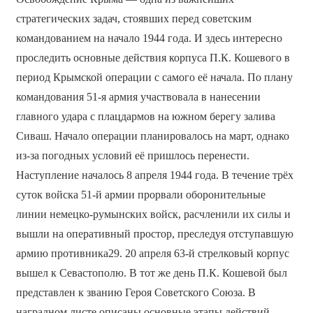
стратегических задач, стоявших перед советским
командованием на начало 1944 года. И здесь интересно
проследить основные действия корпуса П.К. Кошевого в
период Крымской операции с самого её начала. По плану
командования 51-я армия участвовала в нанесении
главного удара с плацдармов на южном берегу залива
Сиваш. Начало операции планировалось на март, однако
из-за погодных условий её пришлось перенести.
Наступление началось 8 апреля 1944 года. В течение трёх
суток войска 51-й армии прорвали оборонительные
линии немецко-румынских войск, расчленили их силы и
вышли на оперативный простор, преследуя отступавшую
армию противника29. 20 апреля 63-й стрелковый корпус
вышел к Севастополю. В тот же день П.К. Кошевой был
представлен к званию Героя Советского Союза. В
наградном листе описаны основные этапы действий