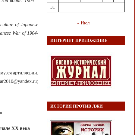
нской войны 1904—
31
« Июл
 culture of Japanese
apanese War of 1904-
ИНТЕРНЕТ-ПРИЛОЖЕНИЕ
музея артиллерии,
mar2010@yandex.ru)
ИСТОРИЯ ПРОТИВ ЛЖИ
у»
ачале
XX
века