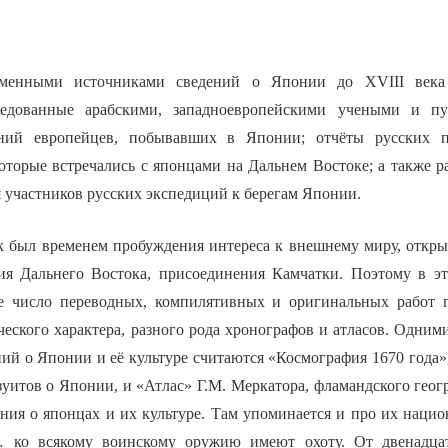
менными источниками сведений о Японии до XVIII века
редованные арабскими, западноевропейскими учеными и пу
ний европейцев, побывавших в Японии; отчёты русских п
оторые встречались с японцами на Дальнем Востоке; а также р
 участников русских экспедиций к берегам Японии.
к был временем пробуждения интереса к внешнему миру, откры
ия Дальнего Востока, присоединения Камчатки. Поэтому в э
е число переводных, компилятивных и оригинальных работ г
еского характера, разного рода хронографов и атласов. Одним
ий о Японии и её культуре считаются «Космография 1670 года»,
уитов о Японии, и «Атлас» Г.М. Меркатора, фламандского геогр
ния о японцах и их культуре. Там упоминается и про их нацио
 ко всякому воинскому оружию имеют охоту. От двенадца