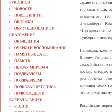
стране стали соч
РУКОПИСИ
НОВОСТИ
торговля в факто
НОВЫЕ КНИГИ
знаменитого гео
ОБЛОЖКИ
Энгельберта Ке
ОБМУНДИРОВАНИЕ И
«Путешествие по
СНАРЯЖЕНИЕ
Тунберга и некото
ОБЪЯВЛЕНИЯ
ОЧЕРКИ И ВОСПОМИНАНИЯ
Переводы, компи
ПАМЯТНЫЕ ДАТЫ
Японе» Генрика Г
ПАМЯТЬ
самоубийства пут
ПЕРВАЯ МИРОВАЯ
досаду, которую 
ПОЗДРАВЛЯЕМ
распоротием чрев
ПОЗДРАВЛЯЕМ!
кончины своих го
ПОЛКОВАЯ ЛЕТОПИСЬ
что сии жертвы н
ПОЛКОВОДЦЫ И
ВОЕНАЧАЛЬНИКИ
Российские мореп
РГАСПИ