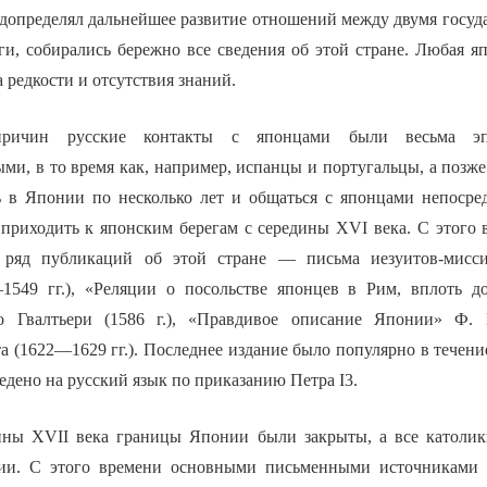
едопределял дальнейшее развитие отношений между двумя госуд
ги, собирались бережно все сведения об этой стране. Любая я
 редкости и отсутствия знаний.
ричин русские контакты с японцами были весьма эп
ми, в то время как, например, испанцы и португальцы, а позж
 в Японии по несколько лет и общаться с японцами непосре
 приходить к японским берегам с середины XVI века. С этого 
я ряд публикаций об этой стране — письма иезуитов-миссио
—1549 гг.), «Реляции о посольстве японцев в Рим, вплоть 
о Гвалтьери (1586 г.), «Правдивое описание Японии» Ф. 
а (1622—1629 гг.). Последнее издание было популярно в течени
едено на русский язык по приказанию Петра I3.
ины XVII века границы Японии были закрыты, а все католик
ии. С этого времени основными письменными источниками 