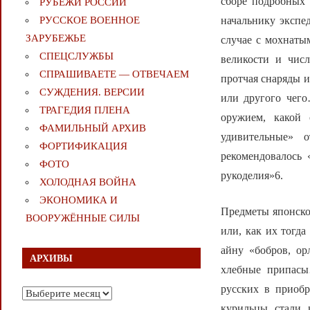
сборе подробных
РУБЕЖИ РОССИИ
начальнику экспе
РУССКОЕ ВОЕННОЕ
ЗАРУБЕЖЬЕ
случае с мохнаты
СПЕЦСЛУЖБЫ
великости и чис
СПРАШИВАЕТЕ — ОТВЕЧАЕМ
протчая снаряды и
СУЖДЕНИЯ. ВЕРСИИ
или другого чег
ТРАГЕДИЯ ПЛЕНА
оружием, какой
ФАМИЛЬНЫЙ АРХИВ
удивительные» 
ФОРТИФИКАЦИЯ
рекомендовалось 
ФОТО
рукоделия»6.
ХОЛОДНАЯ ВОЙНА
ЭКОНОМИКА И
Предметы японског
ВООРУЖЁННЫЕ СИЛЫ
или, как их тогд
айну «бобров, ор
АРХИВЫ
хлебные припасы
русских в приобр
Архивы
курильцы стали 