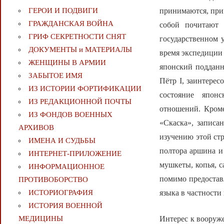
принимаются, пр
ГЕРОИ И ПОДВИГИ
ГРАЖДАНСКАЯ ВОЙНА
собой почитают 
ГРИФ СЕКРЕТНОСТИ СНЯТ
государственном у
ДОКУМЕНТЫ и МАТЕРИАЛЫ
время экспедиции
ЖЕНЩИНЫ В АРМИИ
японский подданн
ЗАБЫТОЕ ИМЯ
Пётр I, заинтере
ИЗ ИСТОРИИ ФОРТИФИКАЦИИ
состояние японс
ИЗ РЕДАКЦИОННОЙ ПОЧТЫ
отношений. Кроме
ИЗ ФОНДОВ ВОЕННЫХ
«Скаска», записа
АРХИВОВ
изучению этой стр
ИМЕНА И СУДЬБЫ
полтора аршина и 
ИНТЕРНЕТ-ПРИЛОЖЕНИЕ
мушкеты, копья, 
ИНФОРМАЦИОННОЕ
помимо предостав
ПРОТИВОБОРСТВО
языка в частности
ИСТОРИОГРАФИЯ
ИСТОРИЯ ВОЕННОЙ
Интерес к вооруж
МЕДИЦИНЫ