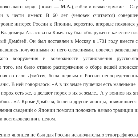
ипоясывают корды (ножи. —
М.А.
), сабли и всякое оружие… С
и в чести имеют. В 60 лет (человек считается) соверше
ровне интерес России к Японии, вероятно, впервые появился у 
 Владимира Атласова на Камчатку был обнаружен в качестве пл
ый Дэмбээй. Он был доставлен в Москву в 1701 году вместе 
совавшись полученными от него сведениями, повелел разведыва
кого вооружения и возможности установления русско-яп
 того, им было отдано распоряжение о сборе вещей японско
нная со слов Дэмбээя, была первым в России непосредствен
аны. В ней говорилось: «А в их земле пушечки есть маленькие
порох есть же, а делают порох в их ж земле.. А у воинов их 
сабли…»2. Кроме Дэмбээя, были и другие японцы, появившиеся 
ления сведений о Японии помогли положить начало традиции и
 и востоковедения в целом.
ению японцев не был для России исключительно этнографическ