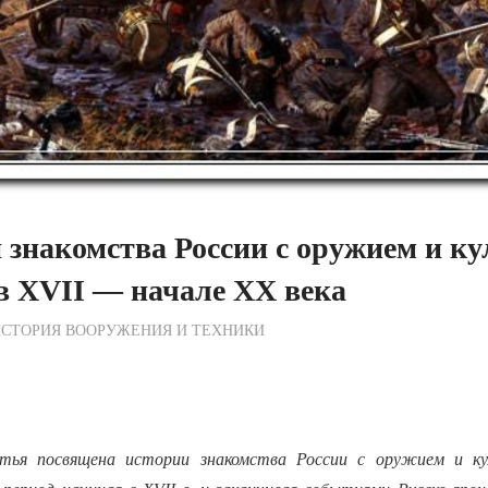
 знакомства России с оружием и к
в XVII — начале XX века
ежурный по Редакции
СТОРИЯ ВООРУЖЕНИЯ И ТЕХНИКИ
тья посвящена истории знакомства России с оружием и ку