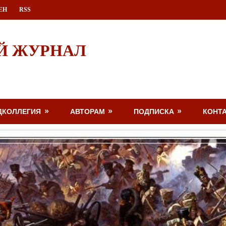
ЕН
RSS
Й ЖУРНАЛ
ДКОЛЛЕГИЯ
АВТОРАМ
ПОДПИСКА
КОНТ