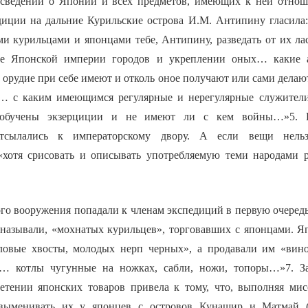
 сведений о Японии и всех предметов, имеющих к ней отнош
диции на дальние Курильские острова И.М. Антипину гласил
ми курильцами и японцами тебе, Антипину, разведать от их ла
ле Японской империи городов и укреплении оных… какие 
 орудие при себе имеют и отколь оное получают или сами делают
о… с каким имеющимся регулярные и нерегулярные служител
 обучены экзерциции и не имеют ли с кем войны…»5. В
отсылались к императорскому двору. А если вещи нельз
«хотя срисовать и описывать употребляемую теми народами 
о вооружения попадали к членам экспедиций в первую очередь 
а называли, «мохнатых курильцев», торговавших с японцами. 
ловые хвосты, молодых нерп черных», а продавали им «вино
… котлы чугунные на ножках, сабли, ножи, топоры…»7. За
етении японских товаров привела к тому, что, выполняя ми
выменивать их у японцев с островов Кунашир и Матмай (