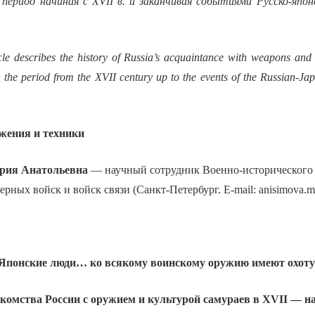
 период начиная с XVII в. и заканчивая событиями Русско-япо
icle describes the history of Russia’s acquaintance with weapons and
 the period from the XVII century up to the events of the Russian-J
жения и техники
ия Анатольевна
— научный сотрудник Военно-исторического 
рных войск и войск связи (Санкт-Петербург. Е-mail: anisimova.
Японские люди… ко всякому воинскому оружию имеют охот
акомства России с оружием и культурой самураев в
XVII
— н