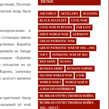
МЕТКИ
арствами. Поэтому
понская вещь была
AIR FORCE
ARTILLERY
AVIATION
BLACK SEA FLEET
CIVIL WAR
CIVIL WAR IN RUSSIA
FAR EAST
изодическими и
FIRST WORLD WAR
GERMANY
е голландцы имели
GREAT PATRIOTIC WAR
дственно. Корабли
GREAT PATRIOTIC WAR OF 1941—1945
времени на Западе
NAVY
PATRIOTIC WAR OF 1812
неров «Epistolae
RED ARMY
RUSSIA
до отплытия их из
RUSSIAN ARMY
RUSSIAN EMPIRE
Карона, капитана
SECOND WORLD WAR
USSR
е долгого времени
WORLD WAR I
WORLD WAR II
АЛЕКСЕЙ ОЛЕЙНИКОВ
ВЕЛИКАЯ ОТЕЧЕСТВЕННАЯ ВОЙНА
и-христиане были
ВЕЛИКАЯ ОТЕЧЕСТВЕННАЯ ВОЙНА
сведений об этой
1941—1945 ГГ.