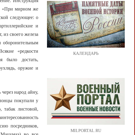
ение. Инструкция
а: «При мирном же
ской следующее: о
артиллерийские и
, из своего железа
и оборонительным
сякие «редкости
КАЛЕНДАРЬ
я было достать,
рухлядь, оружие и
через народ айну,
Японцы покупали у
, табак листовой,
интересованность
ссию посредников,
MILPORTAL.RU
Мацумаэ) во все