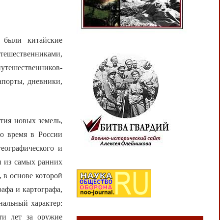
 были китайские
тешественниками,
утешественников-
апорты, дневники,
тия новых земель,
то время в России
еографического и
и из самых ранних
 в основе которой
афа и картографа,
нальный характер:
ти лет за оружие