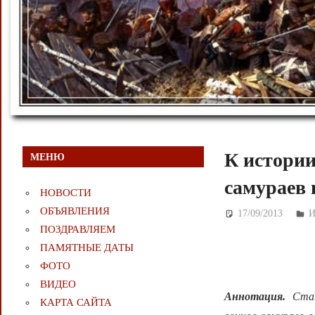
К истории
МЕНЮ
самураев 
НОВОСТИ
ОБЪЯВЛЕНИЯ
17/09/2013
Д
И
ПОЗДРАВЛЯЕМ
ПАМЯТНЫЕ ДАТЫ
ФОТО
ВИДЕО
Аннотация.
Ста
КАРТА САЙТА