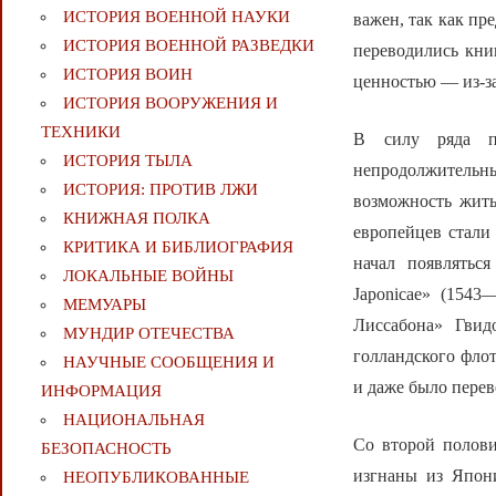
ИСТОРИЯ ВОЕННОЙ НАУКИ
важен, так как пр
ИСТОРИЯ ВОЕННОЙ РАЗВЕДКИ
переводились кни
ИСТОРИЯ ВОИН
ценностью — из-за
ИСТОРИЯ ВООРУЖЕНИЯ И
ТЕХНИКИ
В силу ряда п
ИСТОРИЯ ТЫЛА
непродолжительны
ИСТОРИЯ: ПРОТИВ ЛЖИ
возможность жить
КНИЖНАЯ ПОЛКА
европейцев стали
КРИТИКА И БИБЛИОГРАФИЯ
начал появлятьс
ЛОКАЛЬНЫЕ ВОЙНЫ
Japonicae» (1543
МЕМУАРЫ
Лиссабона» Гвид
МУНДИР ОТЕЧЕСТВА
голландского флот
НАУЧНЫЕ СООБЩЕНИЯ И
и даже было перев
ИНФОРМАЦИЯ
НАЦИОНАЛЬНАЯ
Со второй полов
БЕЗОПАСНОСТЬ
изгнаны из Япон
НЕОПУБЛИКОВАННЫЕ