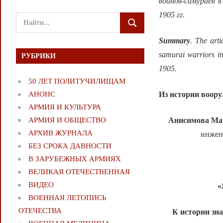
воинов-самураев в
1905 гг.
Поиск
ПОИСК
для:
Summary
. The art
samurai warriors in
РУБРИКИ
1905.
50 ЛЕТ ПОЛИТУЧИЛИЩАМ
Из истории воору
АНОНС
АРМИЯ И КУЛЬТУРА
Анисимова
Мар
АРМИЯ И ОБЩЕСТВО
АРХИВ ЖУРНАЛА
инжене
БЕЗ СРОКА ДАВНОСТИ
В ЗАРУБЕЖНЫХ АРМИЯХ
ВЕЛИКАЯ ОТЕЧЕСТВЕННАЯ
ВИДЕО
«
ВОЕННАЯ ЛЕТОПИСЬ
ОТЕЧЕСТВА
К истории зн