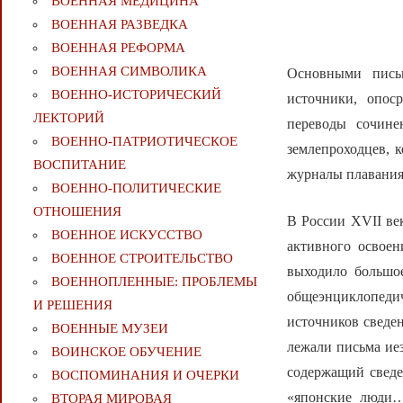
ВОЕННАЯ МЕДИЦИНА
ВОЕННАЯ РАЗВЕДКА
ВОЕННАЯ РЕФОРМА
ВОЕННАЯ СИМВОЛИКА
Основными пись
ВОЕННО-ИСТОРИЧЕСКИЙ
источники, опос
ЛЕКТОРИЙ
переводы сочине
ВОЕННО-ПАТРИОТИЧЕСКОЕ
землепроходцев, к
ВОСПИТАНИЕ
журналы плавания
ВОЕННО-ПОЛИТИЧЕСКИE
ОТНОШЕНИЯ
В России XVII ве
ВОЕННОЕ ИСКУССТВО
активного освоен
ВОЕННОЕ СТРОИТЕЛЬСТВО
выходило большо
ВОЕННОПЛЕННЫЕ: ПРОБЛЕМЫ
общеэнциклопедич
И РЕШЕНИЯ
источников сведен
ВОЕННЫЕ МУЗЕИ
лежали письма иез
ВОИНСКОЕ ОБУЧЕНИЕ
содержащий сведе
ВОСПОМИНАНИЯ И ОЧЕРКИ
«японские люди…
ВТОРАЯ МИРОВАЯ