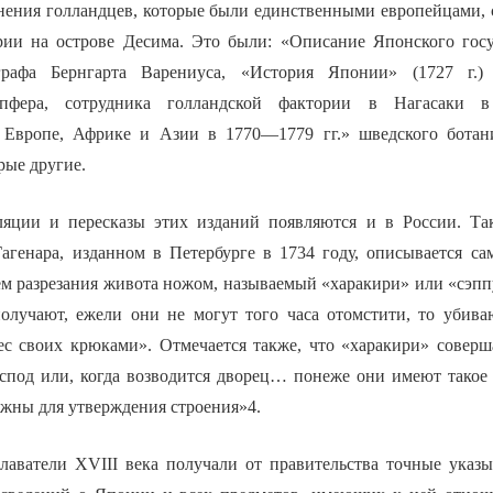
инения голландцев, которые были единственными европейцами, 
рии на острове Десима. Это были: «Описание Японского госуд
графа Бернгарта Варениуса, «История Японии» (1727 г.)
мпфера, сотрудника голландской фактории в Нагасаки в
 Европе, Африке и Азии в 1770—1779 гг.» шведского ботан
рые другие.
ляции и пересказы этих изданий появляются и в России. Та
агенара, изданном в Петербурге в 1734 году, описывается с
ем разрезания живота ножом, называемый «харакири» или «сэп
получают, ежели они не могут того часа отомстити, то убив
ес своих крюками». Отмечается также, что «харакири» соверш
спод или, когда возводится дворец… понеже они имеют такое с
ужны для утверждения строения»4.
лаватели XVIII века получали от правительства точные указ