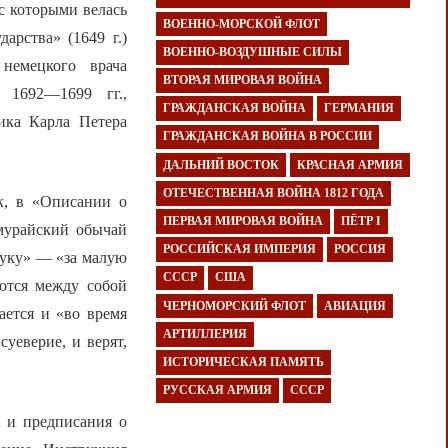
с которыми велась
ВОЕННО-МОРСКОЙ ФЛОТ
арства» (1649 г.)
ВОЕННО-ВОЗДУШНЫЕ СИЛЫ
 немецкого врача
ВТОРАЯ МИРОВАЯ ВОЙНА
 1692—1699 гг.,
ГРАЖДАНСКАЯ ВОЙНА
ГЕРМАНИЯ
ика Карла Петера
ГРАЖДАНСКАЯ ВОЙНА В РОССИИ
ДАЛЬНИЙ ВОСТОК
КРАСНАЯ АРМИЯ
ОТЕЧЕСТВЕННАЯ ВОЙНА 1812 ГОДА
к, в «Описании о
ПЕРВАЯ МИРОВАЯ ВОЙНА
ПЁТР I
амурайский обычай
РОССИЙСКАЯ ИМПЕРИЯ
РОССИЯ
пуку» — «за малую
СССР
США
аются между собой
ЧЕРНОМОРСКИЙ ФЛОТ
АВИАЦИЯ
ается и «во время
АРТИЛЛЕРИЯ
уеверие, и верят,
ИСТОРИЧЕСКАЯ ПАМЯТЬ
РУССКАЯ АРМИЯ
СССР
ы и предписания о