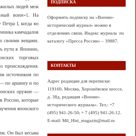
ПОДПИСКА
лужилых людей меж
нный воин»1. На
Оформить подписку на «Военно-
Петра I, когда во
исторический журнал» можно в
енника камчадалов
отделениях связи. Индекс журнала по
со своими вещами.
каталогу «Пресса России» – 39887.
ть пути в Японию,
онских торговых
КОНТАКТЫ
го происхождения.
ным источником по
Адрес редакции для переписки:
 — по аршину и по
119160, Москва, Хорошёвское шоссе,
японских оружие —
д. 38д, редакция «Военно-
в России, которые
исторического журнала». Тел.: +7
зучения японского
(495) 941-26-50; + 7 (495) 941-26-12.
E-mail: Mil_Hist_magazin@mail.ru
им. Он был весьма