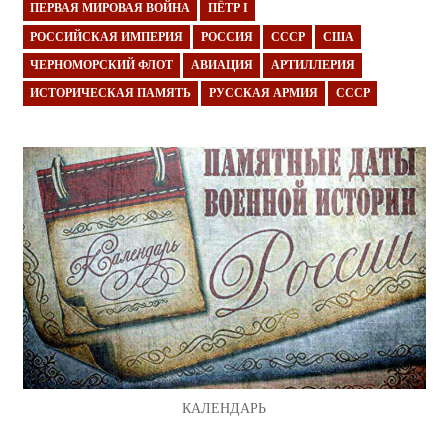
ПЕРВАЯ МИРОВАЯ ВОЙНА
ПЁТР I
РОССИЙСКАЯ ИМПЕРИЯ
РОССИЯ
СССР
США
ЧЕРНОМОРСКИЙ ФЛОТ
АВИАЦИЯ
АРТИЛЛЕРИЯ
ИСТОРИЧЕСКАЯ ПАМЯТЬ
РУССКАЯ АРМИЯ
СССР
КАЛЕНДАРЬ