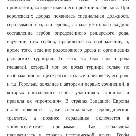
привилегии, которые имели его прежние владельцы. При
королевских дворах появилась специальная должность
герольдмейстера, или герольда, в задачу которого входило
составление гербов определённого рыцарского рода,
изучение этих гербов, правильное их изображение, и,
кроме того, ведение родословного древа и организация
рыцарских турниров. То есть это был своего рода
глашатай, который мог во время турнира только по
изображению на щите рассказать всё о человеке, его роде
и т.д. Герольды являлись и авторами первых сочинений, в
которых описывались гербы участников турниров и
правила их «прочтения». В странах Западной Европы
стали появляться даже специальные герольдические
трактаты, а позднее геральдика включается в
университетские программы. Так геральдика
превратилась в отрасль исторической науки. Гербы