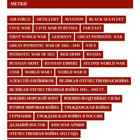
МЕТКИ
AIR FORCE
ARTILLERY
AVIATION
BLACK SEA FLEET
CIVIL WAR
CIVIL WAR IN RUSSIA
FAR EAST
FIRST WORLD WAR
GERMANY
GREAT PATRIOTIC WAR
GREAT PATRIOTIC WAR OF 1941—1945
NAVY
PATRIOTIC WAR OF 1812
RED ARMY
RUSSIA
RUSSIAN ARMY
RUSSIAN EMPIRE
SECOND WORLD WAR
USSR
WORLD WAR I
WORLD WAR II
АЛЕКСЕЙ ОЛЕЙНИКОВ
ВЕЛИКАЯ ОТЕЧЕСТВЕННАЯ ВОЙНА
ВЕЛИКАЯ ОТЕЧЕСТВЕННАЯ ВОЙНА 1941—1945 ГГ.
ВОЕННО-МОРСКОЙ ФЛОТ
ВОЕННО-ВОЗДУШНЫЕ СИЛЫ
ВТОРАЯ МИРОВАЯ ВОЙНА
ГРАЖДАНСКАЯ ВОЙНА
ГЕРМАНИЯ
ГРАЖДАНСКАЯ ВОЙНА В РОССИИ
ДАЛЬНИЙ ВОСТОК
КРАСНАЯ АРМИЯ
ОТЕЧЕСТВЕННАЯ ВОЙНА 1812 ГОДА