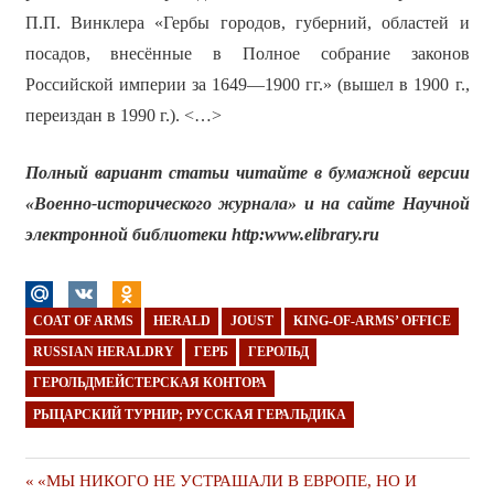
П.П. Винклера «Гербы городов, губерний, областей и
посадов, внесённые в Полное собрание законов
Российской империи за 1649—1900 гг.» (вышел в 1900 г.,
переиздан в 1990 г.). <…>
Полный вариант статьи читайте в бумажной версии
«Военно-исторического журнала» и на сайте Научной
электронной библиотеки
http:
www.
elibrary.
ru
COAT OF ARMS
HERALD
JOUST
KING-OF-ARMS’ OFFICE
RUSSIAN HERALDRY
ГЕРБ
ГЕРОЛЬД
ГЕРОЛЬДМЕЙСТЕРСКАЯ КОНТОРА
РЫЦАРСКИЙ ТУРНИР; РУССКАЯ ГЕРАЛЬДИКА
Навигация
Предыдущая
«МЫ НИКОГО НЕ УСТРАШАЛИ В ЕВРОПЕ, НО И