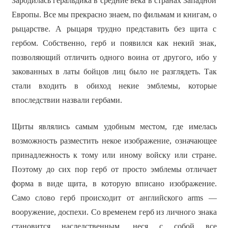
Зародилась геральдика в средние века в странах Западной
Европы. Все мы прекрасно знаем, по фильмам и книгам, о
рыцарстве. А рыцаря трудно представить без щита с
гербом. Собственно, герб и появился как некий знак,
позволяющий отличить одного воина от другого, ибо у
закованных в латы бойцов лиц было не разглядеть. Так
стали входить в обиход некие эмблемы, которые
впоследствии назвали гербами.
Щиты являлись самым удобным местом, где имелась
возможность разместить некое изображение, означающее
принадлежность к тому или иному войску или стране.
Поэтому до сих пор герб от просто эмблемы отличает
форма в виде щита, в которую вписано изображение.
Само слово герб происходит от английского arms —
вооружение, доспехи. Со временем герб из личного знака
становится наследственным, неся с собой все