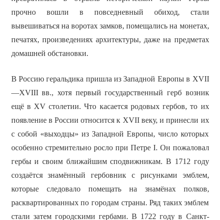
прочно вошли в повседневный обиход, стали
вывешиваться на воротах замков, помещались на монетах,
печатях, произведениях архитектуры, даже на предметах
домашней обстановки.
В Россию геральдика пришла из Западной Европы в XVII
—XVIII вв., хотя первый государственный герб возник
ещё в XV столетии. Что касается родовых гербов, то их
появление в России относится к XVII веку, и принесли их
с собой «выходцы» из Западной Европы, число которых
особенно стремительно росло при Петре I. Он пожаловал
гербы и своим ближайшим сподвижникам. В 1712 году
создаётся знамённый гербовник с рисунками эмблем,
которые следовало помещать на знамёнах полков,
расквартированных по городам страны. Ряд таких эмблем
стали затем городскими гербами. В 1722 году в Санкт-