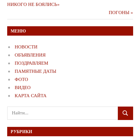
публикация
НИКОГО НЕ БОЯЛИСЬ»
по
Следующая
ПОГОНЫ
записям
публикация
МЕНЮ
НОВОСТИ
ОБЪЯВЛЕНИЯ
ПОЗДРАВЛЯЕМ
ПАМЯТНЫЕ ДАТЫ
ФОТО
ВИДЕО
КАРТА САЙТА
Поиск
ПОИСК
для:
РУБРИКИ