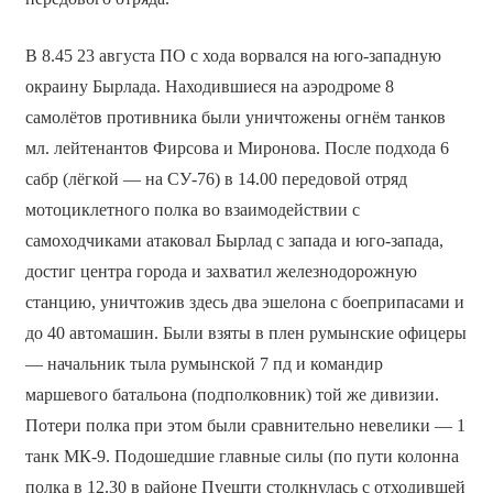
В 8.45 23 августа ПО с хода ворвался на юго-западную
окраину Бырлада. Находившиеся на аэродроме 8
самолётов противника были уничтожены огнём танков
мл. лейтенантов Фирсова и Миронова. После подхода 6
сабр (лёгкой — на СУ-76) в 14.00 передовой отряд
мотоциклетного полка во взаимодействии с
самоходчиками атаковал Бырлад с запада и юго-запада,
достиг центра города и захватил железнодорожную
станцию, уничтожив здесь два эшелона с боеприпасами и
до 40 автомашин. Были взяты в плен румынские офицеры
— начальник тыла румынской 7 пд и командир
маршевого батальона (подполковник) той же дивизии.
Потери полка при этом были сравнительно невелики — 1
танк МК-9. Подошедшие главные силы (по пути колонна
полка в 12.30 в районе Пуешти столкнулась с отходившей