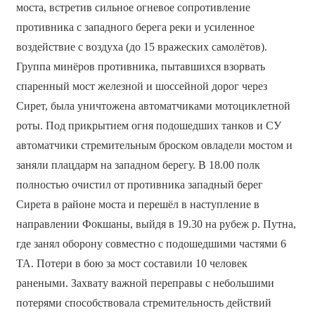
моста, встретив сильное огневое сопротивление
противника с западного берега реки и усиленное
воздействие с воздуха (до 15 вражеских самолётов).
Группа минёров противника, пытавшихся взорвать
спаренный мост железной и шоссейной дорог через
Сирет, была уничтожена автоматчиками мотоциклетной
роты. Под прикрытием огня подошедших танков и СУ
автоматчики стремительным броском овладели мостом и
заняли плацдарм на западном берегу. В 18.00 полк
полностью очистил от противника западный берег
Сирета в районе моста и перешёл в наступление в
направлении Фокшаны, выйдя в 19.30 на рубеж р. Путна,
где занял оборону совместно с подошедшими частями 6
ТА. Потери в бою за мост составили 10 человек
ранеными. Захвату важной переправы с небольшими
потерями способствовала стремительность действий