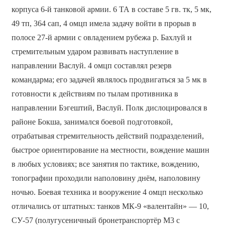
корпуса 6-й танковой армии. 6 ТА в составе 5 гв. тк, 5 мк,
49 тп, 364 сап, 4 омцп имела задачу войти в прорыв в
полосе 27-й армии с овладением рубежа р. Бахлуй и
стремительным ударом развивать наступление в
направлении Васлуй. 4 омцп составлял резерв
командарма; его задачей являлось продвигаться за 5 мк в
готовности к действиям по тылам противника в
направлении Бэгештий, Васлуй. Полк дислоцировался в
районе Бокша, занимался боевой подготовкой,
отрабатывая стремительность действий подразделений,
быстрое ориентирование на местности, вождение машин
в любых условиях; все занятия по тактике, вождению,
топографии проходили наполовину днём, наполовину
ночью. Боевая техника и вооружение 4 омцп несколько
отличались от штатных: танков МК-9 «валентайн» — 10,
СУ-57 (полугусеничный бронетранспортёр М3 с