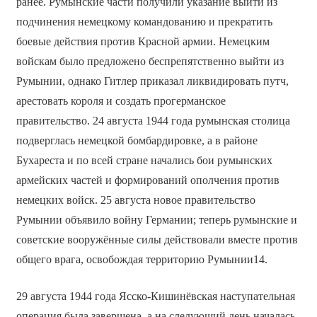
ранее. Румынские части получили указание выйти из
подчинения немецкому командованию и прекратить
боевые действия против Красной армии. Немецким
войскам было предложено беспрепятственно выйти из
Румынии, однако Гитлер приказал ликвидировать путч,
арестовать короля и создать прогерманское
правительство. 24 августа 1944 года румынская столица
подверглась немецкой бомбардировке, а в районе
Бухареста и по всей стране начались бои румынских
армейских частей и формирований ополчения против
немецких войск. 25 августа новое правительство
Румынии объявило войну Германии; теперь румынские и
советские вооружённые силы действовали вместе против
общего врага, освобождая территорию Румынии14.
29 августа 1944 года Ясско-Кишинёвская наступательная
операция была завершена, а на следующий день началась