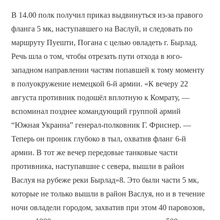
В 14.00 полк получил приказ выдвинуться из-за правого
фланга 5 мк, наступавшего на Васлуй, и следовать по
маршруту Пуешти, Погана с целью овладеть г. Бырлад.
Речь шла о том, чтобы отрезать пути отхода в юго-
западном направлении частям попавшей к тому моменту
в полуокружение немецкой 6-й армии. «К вечеру 22
августа противник подошёл вплотную к Комрату, —
вспоминал позднее командующий группой армий
“Южная Украина” генерал-полковник Г. Фриснер. —
Теперь он проник глубоко в тыл, охватив фланг 6-й
армии. В тот же вечер передовые танковые части
противника, наступавшие с севера, вышли в район
Васлуя на рубеже реки Бырлад»8. Это были части 5 мк,
которые не только вышли в район Васлуя, но и в течение
ночи овладели городом, захватив при этом 40 паровозов,