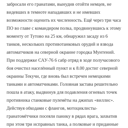
забросали его гранатами, вынудив отойти немцев, не
видевших в темноте нападавших и не имевших
возможности оценить их численность. Ещё через три часа
ПО во главе с командиром полка, продвинувшись к этому
моменту от Тутово на 25 км, обнаружил засаду из 6
танков, нескольких противотанковых орудий и взвода
автоматчиков на северной окраине городка Мунтений.
При поддержке САУ-76 6 сабр отряд в ходе получасового
боя очистил населённый пункт и к 8.00 достиг северной
окраины Текучи, где вновь был встречен немецкими
танками и автоматчиками. Головная застава решительно
пошла в атаку, выдвинув для подавления огневых точек
противника станковые пулемёты на джипах «виллис».
Действуя обходами с флангов, мотоциклисты-
гранатомётчики посеяли панику в рядах врага, захватив
при этом три исправных танка, а полковые и приданные