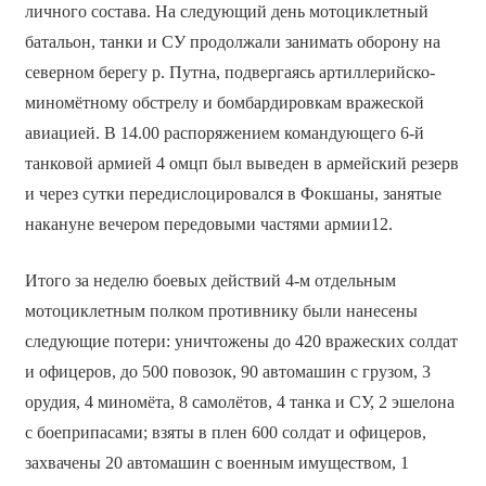
личного состава. На следующий день мотоциклетный
батальон, танки и СУ продолжали занимать оборону на
северном берегу р. Путна, подвергаясь артиллерийско-
миномётному обстрелу и бомбардировкам вражеской
авиацией. В 14.00 распоряжением командующего 6-й
танковой армией 4 омцп был выведен в армейский резерв
и через сутки передислоцировался в Фокшаны, занятые
накануне вечером передовыми частями армии12.
Итого за неделю боевых действий 4-м отдельным
мотоциклетным полком противнику были нанесены
следующие потери: уничтожены до 420 вражеских солдат
и офицеров, до 500 повозок, 90 автомашин с грузом, 3
орудия, 4 миномёта, 8 самолётов, 4 танка и СУ, 2 эшелона
с боеприпасами; взяты в плен 600 солдат и офицеров,
захвачены 20 автомашин с военным имуществом, 1