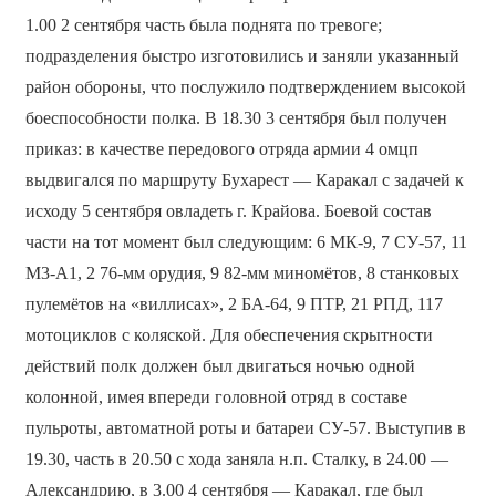
1.00 2 сентября часть была поднята по тревоге;
подразделения быстро изготовились и заняли указанный
район обороны, что послужило подтверждением высокой
боеспособности полка. В 18.30 3 сентября был получен
приказ: в качестве передового отряда армии 4 омцп
выдвигался по маршруту Бухарест — Каракал с задачей к
исходу 5 сентября овладеть г. Крайова. Боевой состав
части на тот момент был следующим: 6 МК-9, 7 СУ-57, 11
М3-А1, 2 76-мм орудия, 9 82-мм миномётов, 8 станковых
пулемётов на «виллисах», 2 БА-64, 9 ПТР, 21 РПД, 117
мотоциклов с коляской. Для обеспечения скрытности
действий полк должен был двигаться ночью одной
колонной, имея впереди головной отряд в составе
пульроты, автоматной роты и батареи СУ-57. Выступив в
19.30, часть в 20.50 с хода заняла н.п. Сталку, в 24.00 —
Александрию, в 3.00 4 сентября — Каракал, где был