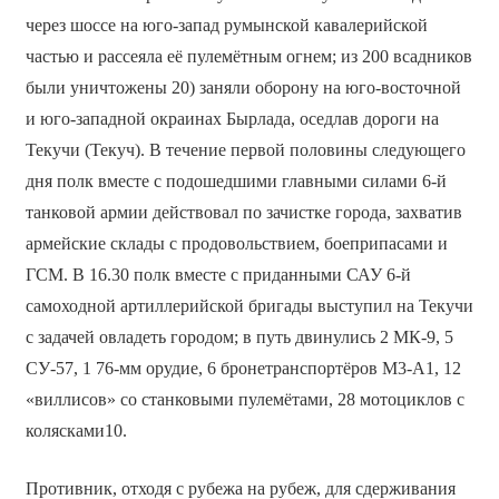
через шоссе на юго-запад румынской кавалерийской
частью и рассеяла её пулемётным огнем; из 200 всадников
были уничтожены 20) заняли оборону на юго-восточной
и юго-западной окраинах Бырлада, оседлав дороги на
Текучи (Текуч). В течение первой половины следующего
дня полк вместе с подошедшими главными силами 6-й
танковой армии действовал по зачистке города, захватив
армейские склады с продовольствием, боеприпасами и
ГСМ. В 16.30 полк вместе с приданными САУ 6-й
самоходной артиллерийской бригады выступил на Текучи
с задачей овладеть городом; в путь двинулись 2 МК-9, 5
СУ-57, 1 76-мм орудие, 6 бронетранспортёров М3-А1, 12
«виллисов» со станковыми пулемётами, 28 мотоциклов с
колясками10.
Противник, отходя с рубежа на рубеж, для сдерживания