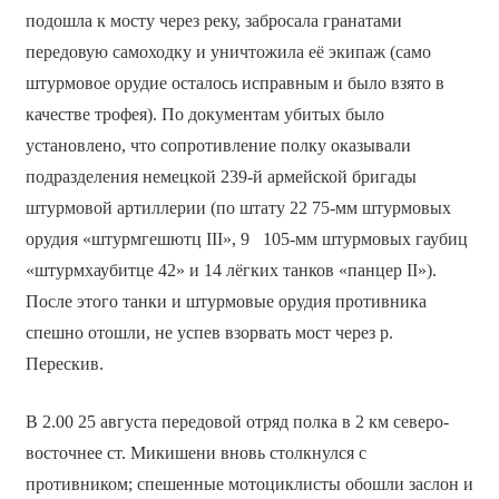
подошла к мосту через реку, забросала гранатами
передовую самоходку и уничтожила её экипаж (само
штурмовое орудие осталось исправным и было взято в
качестве трофея). По документам убитых было
установлено, что сопротивление полку оказывали
подразделения немецкой 239-й армейской бригады
штурмовой артиллерии (по штату 22 75-мм штурмовых
орудия «штурмгешютц III», 9 105-мм штурмовых гаубиц
«штурмхаубитце 42» и 14 лёгких танков «панцер II»).
После этого танки и штурмовые орудия противника
спешно отошли, не успев взорвать мост через р.
Перескив.
В 2.00 25 августа передовой отряд полка в 2 км северо-
восточнее ст. Микишени вновь столкнулся с
противником; спешенные мотоциклисты обошли заслон и