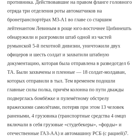
противника. Действовавшие на правом фланге головного
отряда три отделения роты автоматчиков на
бронетранспортёрах М3-А1 во главе со старшим
лейтенантом Левиным в роще юго-восточнее Цибинешть
обнаружили и разгромили штаб одной из частей
румынской 5-й пехотной дивизии, уничтожили двух
офицеров и шесть солдат и захватили штабную
документацию, которая была отправлена в разведотдел 6
ТА. Были захвачены и пленные — 18 солдат-молдаван,
которых отправили в тыл. Тем временем подошли
главные силы полка, причём колонна по пути дважды
подверглась бомбёжке и пулемётному обстрелу
вражескими самолётами, потеряв при этом 13 человек
ранеными, 4 грузовика (транспортные средства 4 омцп
включали в себя грузовые «студебекеры», «форды» и
отечественные ГАЗ-АА) и автомашину РСБ (с рацией)7.