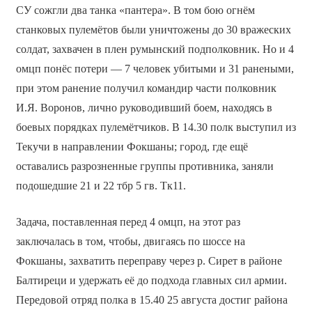
СУ сожгли два танка «пантера». В том бою огнём
станковых пулемётов были уничтожены до 30 вражеских
солдат, захвачен в плен румынский подполковник. Но и 4
омцп понёс потери — 7 человек убитыми и 31 ранеными,
при этом ранение получил командир части полковник
И.Я. Воронов, лично руководивший боем, находясь в
боевых порядках пулемётчиков. В 14.30 полк выступил из
Текучи в направлении Фокшаны; город, где ещё
оставались разрозненные группы противника, заняли
подошедшие 21 и 22 тбр 5 гв. Тк11.
Задача, поставленная перед 4 омцп, на этот раз
заключалась в том, чтобы, двигаясь по шоссе на
Фокшаны, захватить переправу через р. Сирет в районе
Балтиреци и удержать её до подхода главных сил армии.
Передовой отряд полка в 15.40 25 августа достиг района