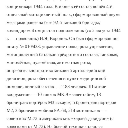
конце января 1944 года. В июне в её состав вошёл 4-й
отдельный мотоциклетный полк, сформированный двумя
месяцами ранее на базе 92-й танковой бригады;
командиром 4 омцп стал подполковник (со 2 августа 1944
г. — полковник) И.Я. Воронов. Он был сформирован по
штату № 010/433: управление полка, рота управления,
мотоциклетный батальон трёхротного состава, танковая,
миномётная, пулемётная, автоматная роты,
истребительно-противотанковый артиллерийский
дивизион, рота обеспечения и пункт медицинской
помощи, личный состав — 1188 человек. Штатное
вооружение — 10 танков МК-9 «валентайн», 13
бронетранспортёров М3 «скаут», 5 бронетранспортёров
М2, 3 бронеавтомобиля БА-64, 214 мотоциклов —
советских М-72 и американских «харлей-дэвидсон» (с
колясками от М-72). На боевой технике ставился