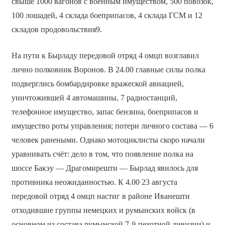
свыше 1000 вагонов с военным имуществом, 500 повозок,
100 лошадей, 4 склада боеприпасов, 4 склада ГСМ и 12
складов продовольствия9.
На пути к Бырладу передовой отряд 4 омцп возглавил
лично полковник Воронов. В 24.00 главные силы полка
подверглись бомбардировке вражеской авиацией,
уничтожившей 4 автомашины, 7 радиостанций,
телефонное имущество, запас бензина, боеприпасов и
имущество роты управления; потери личного состава — 6
человек ранеными. Однако мотоциклисты скоро начали
уравнивать счёт: дело в том, что появление полка на
шоссе Бакэу — Драгомирешти — Бырлад явилось для
противника неожиданностью. К 4.00 23 августа
передовой отряд 4 омцп настиг в районе Иванешти
отходившие группы немецких и румынских войск (в
основном из состава румынской 7-й пехотной дивизии) и