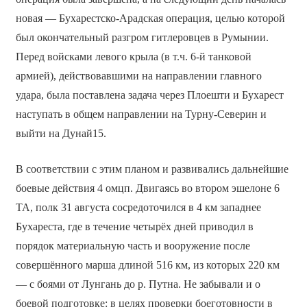
новая — Бухарестско-Арадская операция, целью которой
был окончательный разгром гитлеровцев в Румынии.
Перед войсками левого крыла (в т.ч. 6-й танковой
армией), действовавшими на направлении главного
удара, была поставлена задача через Плоешти и Бухарест
наступать в общем направлении на Турну-Северин и
выйти на Дунай15.
В соответствии с этим планом и развивались дальнейшие
боевые действия 4 омцп. Двигаясь во втором эшелоне 6
ТА, полк 31 августа сосредоточился в 4 км западнее
Бухареста, где в течение четырёх дней приводил в
порядок материальную часть и вооружение после
совершённого марша длиной 516 км, из которых 220 км
— с боями от Лунгань до р. Путна. Не забывали и о
боевой подготовке: в целях проверки боеготовности в