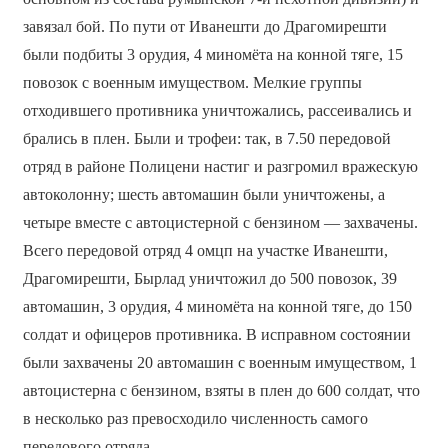
завязал бой. По пути от Иванешти до Драгомирешти
были подбиты 3 орудия, 4 миномёта на конной тяге, 15
повозок с военным имуществом. Мелкие группы
отходившего противника уничтожались, рассеивались и
брались в плен. Были и трофеи: так, в 7.50 передовой
отряд в районе Полицени настиг и разгромил вражескую
автоколонну; шесть автомашин были уничтожены, а
четыре вместе с автоцистерной с бензином — захвачены.
Всего передовой отряд 4 омцп на участке Иванешти,
Драгомирешти, Бырлад уничтожил до 500 повозок, 39
автомашин, 3 орудия, 4 миномёта на конной тяге, до 150
солдат и офицеров противника. В исправном состоянии
были захвачены 20 автомашин с военным имуществом, 1
автоцистерна с бензином, взяты в плен до 600 солдат, что
в несколько раз превосходило численность самого
передового отряда.