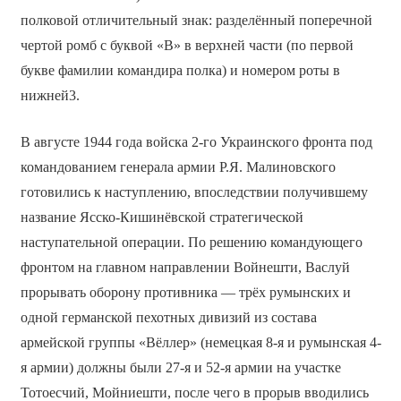
полковой отличительный знак: разделённый поперечной
чертой ромб с буквой «В» в верхней части (по первой
букве фамилии командира полка) и номером роты в
нижней3.
В августе 1944 года войска 2-го Украинского фронта под
командованием генерала армии Р.Я. Малиновского
готовились к наступлению, впоследствии получившему
название Ясско-Кишинёвской стратегической
наступательной операции. По решению командующего
фронтом на главном направлении Войнешти, Васлуй
прорывать оборону противника — трёх румынских и
одной германской пехотных дивизий из состава
армейской группы «Вёллер» (немецкая 8-я и румынская 4-
я армии) должны были 27-я и 52-я армии на участке
Тотоесчий, Мойниешти, после чего в прорыв вводились