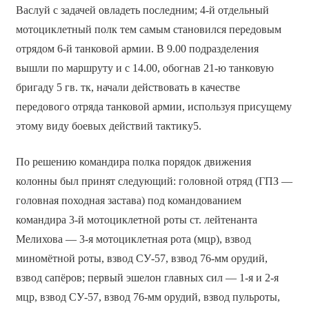
Васлуй с задачей овладеть последним; 4-й отдельный
мотоциклетный полк тем самым становился передовым
отрядом 6-й танковой армии. В 9.00 подразделения
вышли по маршруту и с 14.00, обогнав 21-ю танковую
бригаду 5 гв. тк, начали действовать в качестве
передового отряда танковой армии, используя присущему
этому виду боевых действий тактику5.
По решению командира полка порядок движения
колонны был принят следующий: головной отряд (ГПЗ —
головная походная застава) под командованием
командира 3-й мотоциклетной роты ст. лейтенанта
Мелихова — 3-я мотоциклетная рота (мцр), взвод
миномётной роты, взвод СУ-57, взвод 76-мм орудий,
взвод сапёров; первый эшелон главных сил — 1-я и 2-я
мцр, взвод СУ-57, взвод 76-мм орудий, взвод пульроты,