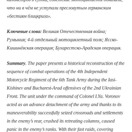
что ни в чём не уступали пресловутым германским
«бестиям блицкрига».
Ключевые слова:
Великая Отечественная война;
Румыния; 4-й отдельный мотоциклетный полк; Ясско-
Кишинёвская операция; Бухарестско-Арадская операция.
Summary
. The paper presents a historical reconstruction of the
sequence of combat operations of the 4th Independent
Motorcycle Regiment of the 6th Tank Army during the Iasi-
Kishinev and Bucharest-Arad offensives of the 2nd Ukrainian
Front. The unit under the command of Colonel I.Ya. Voronov
acted as an advance detachment of the army and thanks to its
maneuverability successfully seized crossroads and settlements
in the enemy’s rear, crushed its retreating columns, caused
panic in the enemy’s ranks. With their fast raids, covering