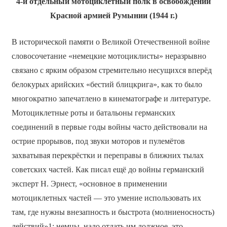
4-й отдельный мотоциклетный полк в освобождении
Красной армией Румынии (1944 г.)
В исторической памяти о Великой Отечественной войне
словосочетание «немецкие мотоциклисты» неразрывно
связано с ярким образом стремительно несущихся вперёд
белокурых арийских «бестий блицкрига», как то было
многократно запечатлено в кинематографе и литературе.
Мотоциклетные роты и батальоны германских
соединений в первые годы войны часто действовали на
острие прорывов, под звуки моторов и пулемётов
захватывая перекрёстки и переправы в ближних тылах
советских частей. Как писал ещё до войны германский
эксперт Н. Эрнест, «основное в применении
мотоциклетных частей — это умение использовать их
там, где нужны внезапность и быстрота (молниеносность)
действий»1; немцы, надо отдать им должное, это