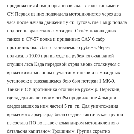
продвижения 4 омцп организовывал засады танками и
СУ. Первая из них поджидала мотоциклистов через два
часа после начала движения у ст. Тутова, где 1 мцр попала
под огонь вражеских самоходок. Огнём подошедших
танков и СУ-57 полка и приданных САУ 6 сабр
противник был сбит с занимаемого рубежа. Через
полчаса, в 19.00 при выходе на рубеж юго-западной
опушки леса Када передовой отряд вновь столкнулся с
вражескими заслоном с участием танков и самоходных
установок; в завязавшемся бою был потерян 1 МК-9.
Танки и СУ противника отошли на рубеж р. Перескив,
где задерживали своим огнём продвижение 4 омцп и
следовавших за ним частей 5 гв. тк. Для уничтожения
вражеского арьергарда была создана тактическая группа
из состава ПО во главе с командиром мотоциклетного
батальона капитаном Трошиным. Группа скрытно