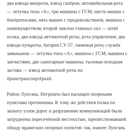
два взвода минроты, взвод сапёров; автомобильная рота
— летучка типа «А», три машины с ГСМ, шесть машин с
боеприпасами, пять машин с продовольствием, машина с
химимуществом; второй эшелон главных сил — штаб
полка, два взвода автоматной роты, рота управления, два
взвода пульроты, батарея СУ-57, танковая рота; служба
замыкания — летучка типа «А», машина с ГСМ, машина с
запчастями, две санитарные машины; тыловая походная
застава — взвод автоматной роты на
бронетранспортёрах6.
Район Лунгань, Негрешть был насыщен опорными
пунктами противника. К тому же действия полка по
захвату узлов дорог и разрушению коммуникаций были
затруднены пересечённой местностью, препятствовавшей
обходу вражеских опорных пунктов: так, южнее Лунгань