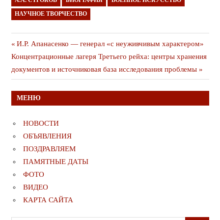
А.А. СТРОКОВ
БИОГРАФИЯ
ВОЕННОЕ ИСКУССТВО
НАУЧНОЕ ТВОРЧЕСТВО
Навигация
Предыдущая
И.Р. Апанасенко — генерал «с неуживчивым характером»
Следующая
публикация
Концентрационные лагеря Третьего рейха: центры хранения
по
публикация
документов и источниковая база исследования проблемы
записям
МЕНЮ
НОВОСТИ
ОБЪЯВЛЕНИЯ
ПОЗДРАВЛЯЕМ
ПАМЯТНЫЕ ДАТЫ
ФОТО
ВИДЕО
КАРТА САЙТА