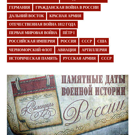
ГЕРМАНИЯ
ГРАЖДАНСКАЯ ВОЙНА В РОССИИ
ДАЛЬНИЙ ВОСТОК
КРАСНАЯ АРМИЯ
ОТЕЧЕСТВЕННАЯ ВОЙНА 1812 ГОДА
ПЕРВАЯ МИРОВАЯ ВОЙНА
ПЁТР I
РОССИЙСКАЯ ИМПЕРИЯ
РОССИЯ
СССР
США
ЧЕРНОМОРСКИЙ ФЛОТ
АВИАЦИЯ
АРТИЛЛЕРИЯ
ИСТОРИЧЕСКАЯ ПАМЯТЬ
РУССКАЯ АРМИЯ
СССР