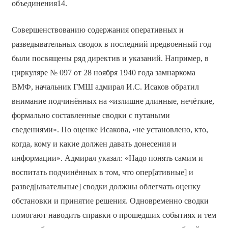
объединения14.
Совершенствованию содержания оперативных и
разведывательных сводок в последний предвоенный год
были посвящены ряд директив и указаний. Например, в
циркуляре № 097 от 28 ноября 1940 года замнаркома
ВМФ, начальник ГМШ адмирал И.С. Исаков обратил
внимание подчинённых на «излишне длинные, нечёткие,
формально составленные сводки с путаными
сведениями». По оценке Исакова, «не установлено, кто,
когда, кому и какие должен давать донесения и
информации». Адмирал указал: «Надо понять самим и
воспитать подчинённых в том, что опер[ативные] и
развед[ывательные] сводки должны облегчать оценку
обстановки и принятие решения. Одновременно сводки
помогают наводить справки о прошедших событиях и тем