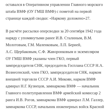
оставался в Оперативном управлении Главного морского
штаба ВМФ (ОУ ГМШ ВМФ) с пометой на первой
странице каждой сводки: «Наркому доложено»27.
В расчёте рассылки оперсводки за 20 сентября 1942 года
наряду с упомянутыми ранее И.В. Сталиным, В.М.
Молотовым, Г.М. Маленковым, Л.П. Берией,
А.С. Щербаковым, С.Ф. Жаворонковым и экземпляром
ОУ ГМШ ВМФ указаны член ГКО, первый
зампредседателя СНК, председатель Госплана СССР Н.А.
Вознесенский, член ГКО, зампредседателя СНК, нарком
внешней торговли СССР А.И. Микоян, нарком ВМФ
адмирал Н.Г. Кузнецов, замнаркома ВМФ — начальник
Главного политуправления ВМФ армейский комиссар 2
ранга И.В. Рогов, замнаркома ВМФ адмирал Л.М. Галлер,
замнаркома СССР, начальник инженерных войск Красной