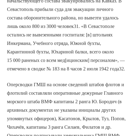
начальствующего состава эвакуировались на Кавказ. В
Севастополь прибыли суда для эвакуации личного
состава оборонительного района, но вывезти удалось
лишь около 800 из 3000 человек31. «В Севастополе
остались не вывезенными госпиталя: [в] штольнях
Инкермана, Учебного отряда, Южной бухты,
Карантинной бухты, Юхариной балки, всего около
15 000 раненых со всем мед[ицинским] персоналом», —
отмечено в сводке № 183 на 8 часов 2 июля 1942 года32.
Оперсводки ГМШ на основе сведений штабов флотов и
флотилий составляли оперативные дежурные Главного
морского штаба ВМФ капитаны 2 ранга Ю. Бородич (в
архивных документах не указаны инициалы других
упомянутых офицеров), Касатонов, Крылов, Туз, Попов,
Чихачёв, капитаны 3 ранга Силаев, Филатов и др.
Оперсводки подписывали замначальника ГМШ ВМФ —