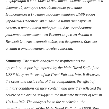
информации о ходе боевых действий, состоянии флотов и
флотилий, которое способствовало решению
Наркоматом и Главным морским штабом ВМФ задач
управления флотскими силами, в наши дни служит
важным источником информации для исследования
участия отечественного Военно-морского флота в
Великой Отечественной войне, его бесценного боевого
опыта и отстаивания правды истории.
Summary
. The article analyzes the requirements for
operational reporting imposed by the Main Naval Staff of the
USSR Navy on the eve of the Great Patriotic War. It discusses
the order and basic rules of their compilation, the effect of
military conditions on their content, and how they reflected the
course of the armed struggle in the maritime theaters of war in
1941—1942. The analysis led to the conclusion: the
operational reports of the Main Naval Staff of the USSR Navy