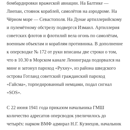
бомбардировки вражеской авиации. На Балтике —
Лиепаи, стоянок кораблей, самолётов на аэродроме. На
Чёрном море — Севастополя. На Дунае артиллерийскому
и пулемётному обстрелу подвергся Измаил. Артиллерия
советских флотов и флотилий вела огонь по самолётам,
военным объектам и кораблям противника. В дополнение
к оперсводке № 172 от руки вписаны две строки о том,
что в 10.30 в Морском канале Ленинграда подорвался на
мине и затонул пароход «Рухну», из района шведского
острова Готланд советский гражданский пароход
«Гайсма», торпедированный немцами, подал сигнал
«SOS».
С 22 июня 1941 года приказом начальника ГМШ
количество адресатов оперсводок увеличилось до
четырёх: нарком ВМФ адмирал Н.Г. Кузнецов, начальник