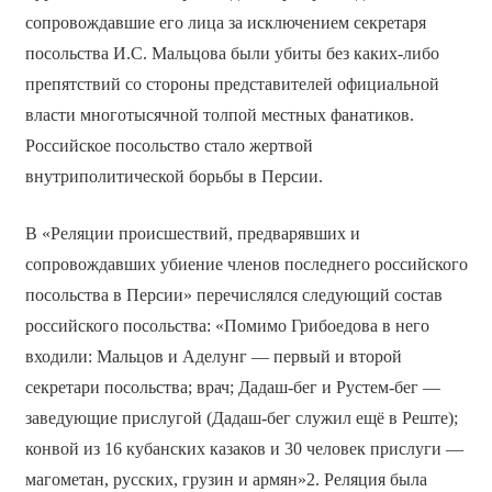
сопровождавшие его лица за исключением секретаря
посольства И.С. Мальцова были убиты без каких-либо
препятствий со стороны представителей официальной
власти многотысячной толпой местных фанатиков.
Российское посольство стало жертвой
внутриполитической борьбы в Персии.
В «Реляции происшествий, предварявших и
сопровождавших убиение членов последнего российского
посольства в Персии» перечислялся следующий состав
российского посольства: «Помимо Грибоедова в него
входили: Мальцов и Аделунг — первый и второй
секретари посольства; врач; Дадаш-бег и Рустем-бег —
заведующие прислугой (Дадаш-бег служил ещё в Реште);
конвой из 16 кубанских казаков и 30 человек прислуги —
магометан, русских, грузин и армян»2. Реляция была