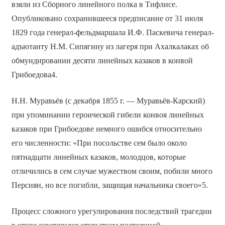
взяли из Сборного линейного полка в Тифлисе.
Опубликовано сохранившееся предписание от 31 июля
1829 года генерал-фельдмаршала И.Ф. Паскевича генерал-
адъютанту Н.М. Сипягину из лагеря при Ахалкалаках об
обмундировании десяти линейных казаков в конвой
Грибоедова4.
Н.Н. Муравьёв (с декабря 1855 г. — Муравьёв-Карский)
при упоминании героической гибели конвоя линейных
казаков при Грибоедове немного ошибся относительно
его численности: «При посольстве сем было около
пятнадцати линейных казаков, молодцов, которые
отличились в сем случае мужеством своим, побили много
Персиян, но все погибли, защищая начальника своего»5.
Процесс сложного урегулирования последствий трагедии