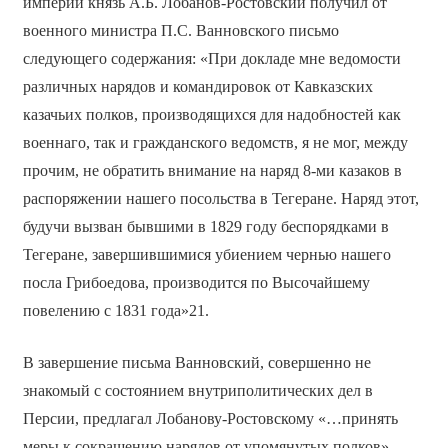
империи князь А.Б. Лобанов-Ростовский получил от
военного министра П.С. Ванновского письмо
следующего содержания: «При докладе мне ведомости
различных нарядов и командировок от Кавказских
казачьих полков, производящихся для надобностей как
военнаго, так и гражданского ведомств, я не мог, между
прочим, не обратить внимание на наряд 8-ми казаков в
распоряжении нашего посольства в Тегеране. Наряд этот,
будучи вызван бывшими в 1829 году беспорядками в
Тегеране, завершившимися убиением чернью нашего
посла Грибоедова, производится по Высочайшему
повелению с 1831 года»21.
В завершение письма Ванновский, совершенно не
знакомый с состоянием внутриполитических дел в
Персии, предлагал Лобанову-Ростовскому «…принять
меры к сокращению нарядов от упомянутых полков».