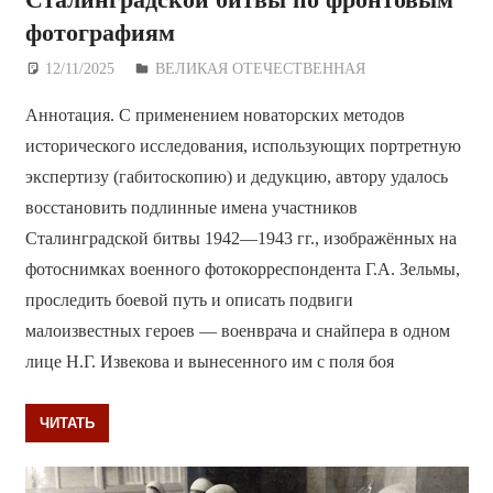
фотографиям
12/11/2025
Дежурный по Редакции
ВЕЛИКАЯ ОТЕЧЕСТВЕННАЯ
Аннотация. С применением новаторских методов
исторического исследования, использующих портретную
экспертизу (габитоскопию) и дедукцию, автору удалось
восстановить подлинные имена участников
Сталинградской битвы 1942—1943 гг., изображённых на
фотоснимках военного фотокорреспондента Г.А. Зельмы,
проследить боевой путь и описать подвиги
малоизвестных героев — военврача и снайпера в одном
лице Н.Г. Извекова и вынесенного им с поля боя
ЧИТАТЬ