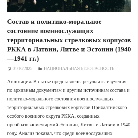
Состав и политико-моральное
состояние военнослужащих
территориальных стрелковых корпусов
РККА в Латвии, Литве и Эстонии (1940
—1941 гг.)
01/10/2025
Дежурный по Редакции
НАЦИОНАЛЬНАЯ БЕЗОПАСНОСТЬ
Аннотация. В статье представлены результаты изучения
по архивным документам и другим источникам состава и
политико-морального состояния военнослужащих
территориальных стрелковых корпусов Прибалтийского
особого военного округа РККА, созданных
преобразованием армий Эстонии, Литвы и Латвии в 1940
году. Анализ показал, что среди военнослужащих