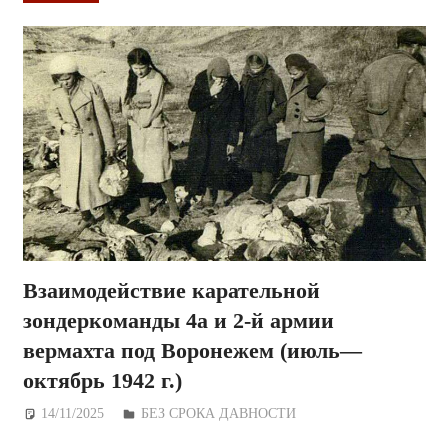
Взаимодействие карательной
зондеркоманды 4а и 2-й армии
вермахта под Воронежем (июль—
октябрь 1942 г.)
14/11/2025
Дежурный по Редакции
БЕЗ СРОКА ДАВНОСТИ