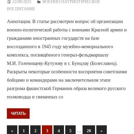
22/08/2025
Дежурный по Редакции
ВОЕННО-ПАТРИОТИЧЕСКОЕ
ВОСПИТАНИЕ
Аннотация. В статье рассмотрен вопрос об организации
военно-политической работы с воинами Красной армии и
гражданами иностранных государств на базе
воссозданного в 1945 году музейно-мемориального
комплекса, посвящённого генерал-фельдмаршалу
М.И. Голенищеву-Кутузову в г. Бунцлау (Болеславец).
Раскрыты некоторые особенности восприятия советскими
бойцами и командирами на заключительном этапе
разгрома фашистской Германии образа великого русского
полководца и связанных со
ЧИТАТЬ
Пагинация
Предыдущие
…
Следующие
«
1
2
3
4
5
28
»