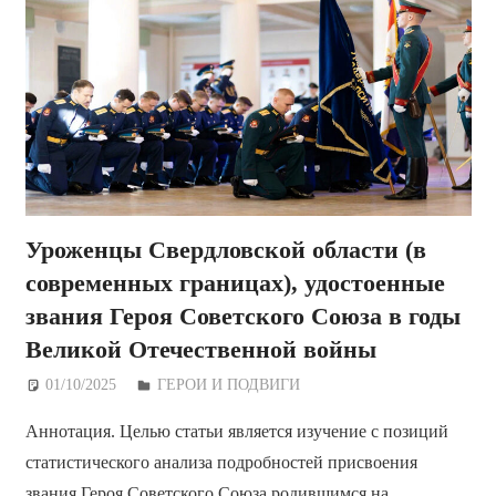
Уроженцы Свердловской области (в
современных границах), удостоенные
звания Героя Советского Союза в годы
Великой Отечественной войны
01/10/2025
Дежурный по Редакции
ГЕРОИ И ПОДВИГИ
Аннотация. Целью статьи является изучение с позиций
статистического анализа подробностей присвоения
звания Героя Советского Союза родившимся на