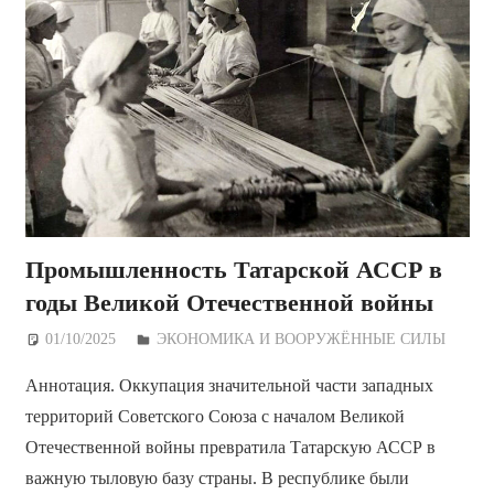
Промышленность Татарской АССР в
годы Великой Отечественной войны
01/10/2025
Дежурный по Редакции
ЭКОНОМИКА И ВООРУЖЁННЫЕ СИЛЫ
Аннотация. Оккупация значительной части западных
территорий Советского Союза с началом Великой
Отечественной войны превратила Татарскую АССР в
важную тыловую базу страны. В республике были