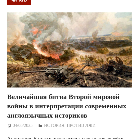
Величайшая битва Второй мировой
войны в интерпретации современных
англоязычных историков
04/05/2025
Дежурный по Редакции
ИСТОРИЯ: ПРОТИВ ЛЖИ
Аннотация. В статье проводится анализ издававшейся