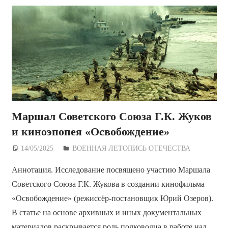
Маршал Советского Союза Г.К. Жуков
и киноэпопея «Освобождение»
14/05/2025
Дежурный по Редакции
ВОЕННАЯ ЛЕТОПИСЬ ОТЕЧЕСТВА
Аннотация. Исследование посвящено участию Маршала
Советского Союза Г.К. Жукова в создании кинофильма
«Освобождение» (режиссёр-постановщик Юрий Озеров).
В статье на основе архивных и иных документальных
материалов раскрывается роль полководца в работе над