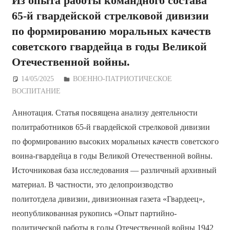
Из опыта работы командного состава
65-й гвардейской стрелковой дивизии
по формированию моральных качеств
советского гвардейца в годы Великой
Отечественной войны.
14/05/2025
Дежурный по Редакции
ВОЕННО-ПАТРИОТИЧЕСКОЕ
ВОСПИТАНИЕ
Аннотация. Статья посвящена анализу деятельности
политработников 65-й гвардейской стрелковой дивизии
по формированию высоких моральных качеств советского
воина-гвардейца в годы Великой Отечественной войны.
Источниковая база исследования — различный архивный
материал. В частности, это делопроизводство
политотдела дивизии, дивизионная газета «Гвардеец»,
неопубликованная рукопись «Опыт партийно-
политической работы в годы Отечественной войны 1942