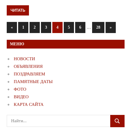
ЧИТАТЬ
Пагинация
Предыдущие
…
Следующи
«
1
2
3
4
5
6
28
»
записи
записи
записей
МЕНЮ
НОВОСТИ
ОБЪЯВЛЕНИЯ
ПОЗДРАВЛЯЕМ
ПАМЯТНЫЕ ДАТЫ
ФОТО
ВИДЕО
КАРТА САЙТА
Поиск
ПОИСК
для: