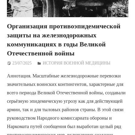
Организация противоэпидемической
защиты на железнодорожных
коммуникациях в годы Великой
Отечественной войны
23/07/2025
Дежурный по Редакции
ИСТОРИЯ ВОЕННОЙ МЕДИЦИНЫ
Аннотация. Масштабные железнодорожные перевозки
значительных воинских контингентов, характерные для
всего периода Великой Отечественной войны, создавали
серьёзную эпидемическую угрозу как для действующей
армии, так и для тыловых районов страны. В этой связи
руководством Народного комиссариата обороны и
Наркомата путей сообщения был выработан целый ряд
противоэпидемических мер, включавших создание