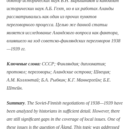
доктор исторических наук В.Н. Барышников и кандидат
исторических наук А.Б. Гехт, но в их работах Аланды
рассматривались как один из прочих пунктов
переговорного процесса. Целью же данной статьи
является исследование Аландского вопроса как фактора,
влиявшего на ход советско-финляндских переговоров 1938
—1939 гг.
Ключевые слова:
СССР; Финляндия; дипломатия;
протокол; переговоры; Аландские острова; Швеция;
А.М. Коллонтай; Б.А. Рыбкин; К.Г. Маннергейм; Б.Е.
Штейн.
Summary
. The Soviet-Finnish negotiations of 1938—1939 have
been analyzed by historians in sufficient detail. However, there
are still significant gaps in the coverage of local issues. One of
these issues is the question of Åland. This topic was addressed