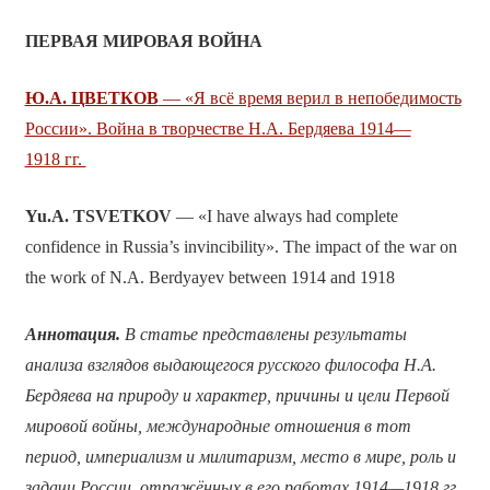
ПЕРВАЯ МИРОВАЯ ВОЙНА
Ю.А. ЦВЕТКОВ
— «Я всё время верил в непобедимость
России». Война в творчестве Н.А. Бердяева 1914—
1918 гг.
Yu.A.
TSVETKOV
— «I have always had complete
confidence in Russia’s invincibility». The impact of the war on
the work of N.A. Berdyayev between 1914 and 1918
Аннотация.
В статье представлены результаты
анализа взглядов выдающегося русского философа Н.А.
Бердяева на природу и характер, причины и цели Первой
мировой войны, международные отношения в тот
период, империализм и милитаризм, место в мире, роль и
задачи России, отражённых в его работах 1914—1918 гг.