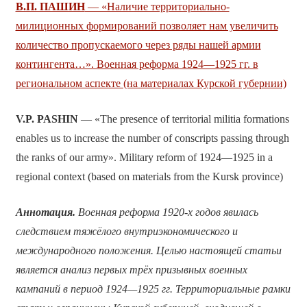
В.П. ПАШИН
— «Наличие территориально-
милиционных формирований позволяет нам увеличить
количество пропускаемого через ряды нашей армии
контингента…». Военная реформа 1924—1925 гг. в
региональном аспекте (на материалах Курской губернии)
V.P. PASHIN
— «The presence of territorial militia formations
enables us to increase the number of conscripts passing through
the ranks of our army». Military reform of 1924—1925 in a
regional context (based on materials from the Kursk province)
Аннотация.
Военная реформа 1920-х годов явилась
следствием тяжёлого внутриэкономического и
международного положения. Целью настоящей статьи
является анализ первых трёх призывных военных
кампаний в период 1924—1925 гг. Территориальные рамки