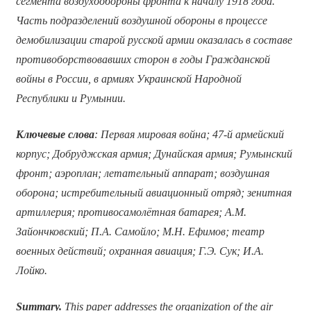
сегмента воздухообороны фронта к началу 1918 года.
Часть подразделений воздушной обороны в процессе
демобилизации старой русской армии оказалась в составе
противоборствовавших сторон в годы Гражданской
войны в России, в армиях Украинской Народной
Республики и Румынии.
Ключевые слова
: Первая мировая война; 47-й армейский
корпус; Добруджская армия; Дунайская армия; Румынский
фронт; аэроплан; летательный аппарат; воздушная
оборона; истребительный авиационный отряд; зенитная
артиллерия; противосамолётная батарея;
А.М.
Зайончковский; П.А. Самойло; М.Н. Ефимов;
театр
военных действий; охранная авиация; Г.Э. Сук; И.А.
Лойко.
Summary.
This paper addresses the organization of the air