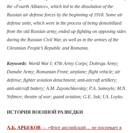
the «Fourth Alliance», which led to the dissolution of the
Russian air defense forces by the beginning of 1918. Some air
defense units, which were in the process of being demobilized
from the old Russian army, ended up fighting on opposing sides
during the Russian Civil War, as well as in the armies of the
Ukrainian People’s Republic and Romania.
Keywords
:
World War I; 47th Army Corps; Dobruja Army;
Danube Army; Romanian Front; airplane; flight vehicle; air
defense; fighter aviation detachment; anti-aircraft artillery;
anti-aircraft battery; A.M. Zayonchkovskiy; P.A. Samoylo; M.N.
Yefimov; theatre of war; guard aviation; G.E. Suk; I.A. Loyko.
ИСТОРИЯ ВОЕННОЙ РАЗВЕДКИ
А.Б. АРБЕКОВ
— «Флот английский… не поспевает в