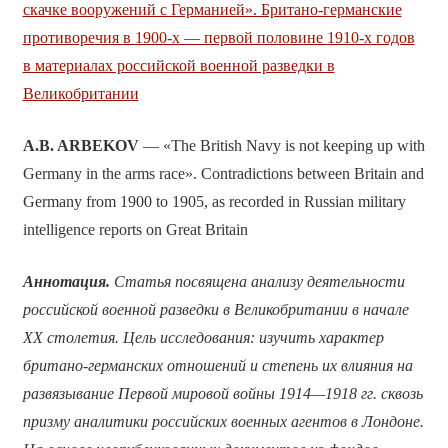
скачке вооружений с Германией». Британо-германские
противоречия в 1900-х — первой половине 1910-х годов
в материалах российской военной разведки в
Великобритании
A.B. ARBEKOV
— «The British Navy is not keeping up with
Germany in the arms race». Contradictions between Britain and
Germany from 1900 to 1905, as recorded in Russian military
intelligence reports on Great Britain
Аннотация.
Статья посвящена анализу деятельности
российской военной разведки в Великобритании в начале
XX
столетия. Цель исследования: изучить характер
британо-германских отношений и степень их влияния на
развязывание Первой мировой войны 1914—1918 гг. сквозь
призму аналитики российских военных агентов в Лондоне.