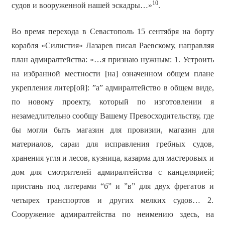
10
судов и вооруженной нашей эскадры…»
.
Во время перехода в Севастополь 15 сентября на борту
корабля «Силистия» Лазарев писал Раевскому, направляя
план адмиралтейства: «…я признаю нужным: 1. Устроить
на избранной местности [на] означенном общем плане
укрепления литер[ой]: ”а” адмиралтейство в общем виде,
по новому проекту, который по изготовлении я
незамедлительно сообщу Вашему Превосходительству, где
бы могли быть магазин для провизии, магазин для
материалов, сараи для исправления гребных судов,
хранения угля и лесов, кузница, казарма для мастеровых и
дом для смотрителей адмиралтейства с канцелярией;
пристань под литерами “б” и ”в” для двух фрегатов и
четырех транспортов и других мелких судов… 2.
Сооружение адмиралтейства по неимению здесь, на