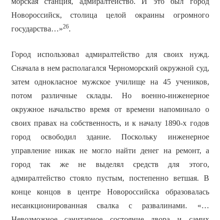
морская станция, адмиралтейство. И это был город
Новороссийск, столица целой окраины огромного
26
государства…»
.
Город использовал адмиралтейство для своих нужд.
Сначала в нем располагался Черноморский окружной суд,
затем однокласное мужское училище на 45 учеников,
потом различные склады. Но военно-инженерное
окружное начальство время от времени напоминало о
своих правах на собственность, и к началу 1890-х годов
город освободил здание. Поскольку инженерное
управление никак не могло найти денег на ремонт, а
город так же не выделял средств для этого,
адмиралтейство стояло пустым, постепенно ветшая. В
конце концов в центре Новороссийска образовалась
несанкционированная свалка с развалинами. «…
Невозможное санитарное состояние двора и самих