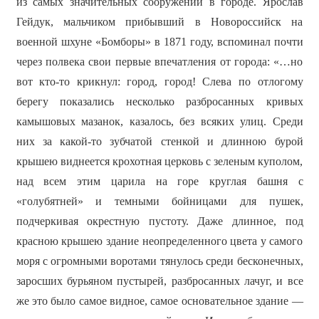
из самых значительных сооружений в городе. Ярослав
Гейдук, мальчиком прибывший в Новороссийск на
военной шхуне «Бомборы» в 1871 году, вспоминал почти
через полвека свои первые впечатления от города: «…но
вот кто-то крикнул: город, город! Слева по отлогому
берегу показались несколько разбросанных кривых
камышовых мазанок, казалось, без всяких улиц. Среди
них за какой-то зубчатой стенкой и длинною бурой
крышею виднеется крохотная церковь с зеленым куполом,
над всем этим царила на горе круглая башня с
«голубятней» и темными бойницами для пушек,
подчеркивая окрестную пустоту. Даже длинное, под
красною крышею здание неопределенного цвета у самого
моря с огромными воротами тянулось среди бесконечных,
заросших бурьяном пустырей, разбросанных лачуг, и все
же это было самое видное, самое основательное здание —