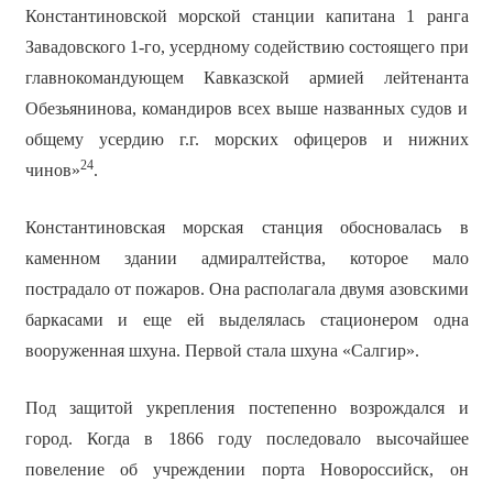
Константиновской морской станции капитана 1 ранга
Завадовского 1-го, усердному содействию состоящего при
главнокомандующем Кавказской армией лейтенанта
Обезьянинова, командиров всех выше названных судов и
общему усердию г.г. морских офицеров и нижних
24
чинов»
.
Константиновская морская станция обосновалась в
каменном здании адмиралтейства, которое мало
пострадало от пожаров. Она располагала двумя азовскими
баркасами и еще ей выделялась стационером одна
вооруженная шхуна. Первой стала шхуна «Салгир».
Под защитой укрепления постепенно возрождался и
город. Когда в 1866 году последовало высочайшее
повеление об учреждении порта Новороссийск, он