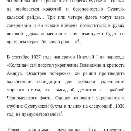
основательного закрепления на берегах бухты: «…Нельзя
не любоваться красотой и безопасностью Суджук-
кальской рейды… Три или четыре флота могут здесь
совершенно и во всякие времена поместиться; в руках
великой державы местность сия неминуемо будет со
4
временем играть большую роль…»
.
В сентябре 1837 года император Николай I на пароходе
«Колхида» сам посетил укрепление Геленджик и крепость
Анапу5. Осмотрев побережье, он решил производить
дальнейшие экспедиции для закладки укреплений
морским путем, т.е. высадкой десантов с кораблей
Черноморского флота. Однако основание укрепления в
глубине Суджукской бухты в планах на следующий, 1838
6
год, не предусматривалось
.
Только хлопотами начальника 1-го отделения