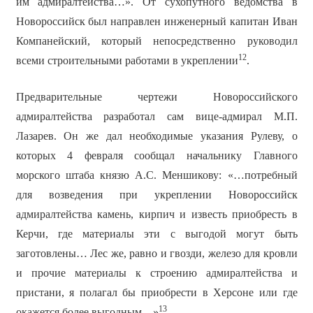
им адмиралтейства…». От сухопутного ведомства в
Новороссийск был направлен инженерный капитан Иван
Компанейский, который непосредственно руководил
12
всеми строительными работами в укреплении
.
Предварительные чертежи Новороссийского
адмиралтейства разработал сам вице-адмирал М.П.
Лазарев. Он же дал необходимые указания Рулеву, о
которых 4 февраля сообщал начальнику Главного
морского штаба князю А.С. Меншикову: «…потребный
для возведения при укреплении Новороссийск
адмиралтейства камень, кирпич и известь приобресть в
Керчи, где материалы эти с выгодой могут быть
заготовлены… Лес же, равно и гвозди, железо для кровли
и прочие материалы к строению адмиралтейства и
пристани, я полагал бы приобрести в Херсоне или где
13
окажется более выгодным…»
.