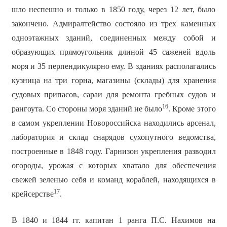
шло неспешно и только в 1850 году, через 12 лет, было
закончено. Адмиралтейство состояло из трех каменных
одноэтажных зданий, соединенных между собой и
образующих прямоугольник длиной 45 саженей вдоль
моря и 35 перпендикулярно ему. В зданиях располагались
кузница на три горна, магазины (склады) для хранения
судовых припасов, сараи для ремонта гребных судов и
16
рангоута. Со стороны моря зданий не было
. Кроме этого
в самом укреплении Новороссийска находились арсенал,
лаборатория и склад снарядов сухопутного ведомства,
построенные в 1848 году. Гарнизон укрепления разводил
огороды, урожая с которых хватало для обеспечения
свежей зеленью себя и команд кораблей, находящихся в
17
крейсерстве
.
В 1840 и 1844 гг. капитан 1 ранга П.С. Нахимов на