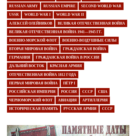
RUSSIAN ARMY
RUSSIAN EMPIRE
SECOND WORLD WAR
USSR
WORLD WAR I
WORLD WAR II
АЛЕКСЕЙ ОЛЕЙНИКОВ
ВЕЛИКАЯ ОТЕЧЕСТВЕННАЯ ВОЙНА
ВЕЛИКАЯ ОТЕЧЕСТВЕННАЯ ВОЙНА 1941—1945 ГГ.
ВОЕННО-МОРСКОЙ ФЛОТ
ВОЕННО-ВОЗДУШНЫЕ СИЛЫ
ВТОРАЯ МИРОВАЯ ВОЙНА
ГРАЖДАНСКАЯ ВОЙНА
ГЕРМАНИЯ
ГРАЖДАНСКАЯ ВОЙНА В РОССИИ
ДАЛЬНИЙ ВОСТОК
КРАСНАЯ АРМИЯ
ОТЕЧЕСТВЕННАЯ ВОЙНА 1812 ГОДА
ПЕРВАЯ МИРОВАЯ ВОЙНА
ПЁТР I
РОССИЙСКАЯ ИМПЕРИЯ
РОССИЯ
СССР
США
ЧЕРНОМОРСКИЙ ФЛОТ
АВИАЦИЯ
АРТИЛЛЕРИЯ
ИСТОРИЧЕСКАЯ ПАМЯТЬ
РУССКАЯ АРМИЯ
СССР