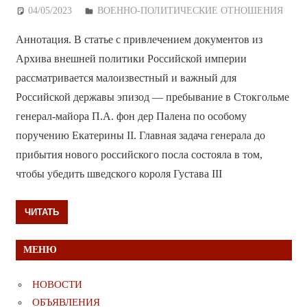
04/05/2023
Дежурный по Редакции
ВОЕННО-ПОЛИТИЧЕСКИE ОТНОШЕНИЯ
Аннотация. В статье с привлечением документов из
Архива внешней политики Российской империи
рассматривается малоизвестный и важный для
Российской державы эпизод — пребывание в Стокгольме
генерал-майора П.А. фон дер Палена по особому
поручению Екатерины II. Главная задача генерала до
прибытия нового российского посла состояла в том,
чтобы убедить шведского короля Густава III
ЧИТАТЬ
МЕНЮ
НОВОСТИ
ОБЪЯВЛЕНИЯ