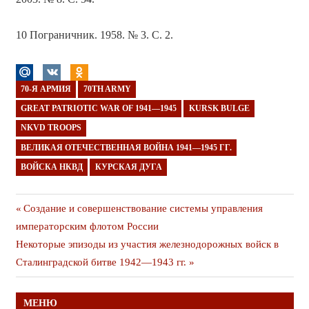
10 Пограничник. 1958. № 3. С. 2.
70-Я АРМИЯ
70TH ARMY
GREAT PATRIOTIC WAR OF 1941—1945
KURSK BULGE
NKVD TROOPS
ВЕЛИКАЯ ОТЕЧЕСТВЕННАЯ ВОЙНА 1941—1945 ГГ.
ВОЙСКА НКВД
КУРСКАЯ ДУГА
Навигация
Предыдущая
Создание и совершенствование системы управления
публикация
императорским флотом России
по
Следующая
Некоторые эпизоды из участия железнодорожных войск в
записям
публикация
Сталинградской битве 1942—1943 гг.
МЕНЮ