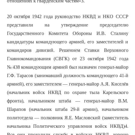
отношениях к гвардейским частям»3.
20 октября 1942 года руководство НКВД и НКО СССР
представили на утверждение председателю
Государственного Комитета Обороны И.В. Сталину
кандидатуры командующего армией, его заместителей и
командиров дивизий. Решением Ставки Верховного
Главнокомандования (СВГК) от 23 октября 1942 года
№ 438 командующим армией был назначен генерал-майор
Г.Ф. Тарасов (занимавший должность командующего 41-й
армией), его заместителем — генерал-майор А.Я. Киселёв
(начальник войск НКВД по охране тыла Карельского
фронта), начальником штаба — генерал-майор В.М.
Шарапов (начальник штаба 29-й армии), начальником
политотдела — полковник Я.Е. Масловский (заместитель
начальника Политического управления войск НКВД)4.
Все они проходили службу в войсках НКВД, хорошо