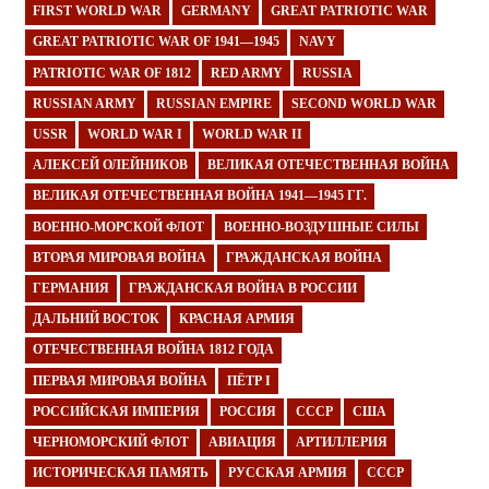
FIRST WORLD WAR
GERMANY
GREAT PATRIOTIC WAR
GREAT PATRIOTIC WAR OF 1941—1945
NAVY
PATRIOTIC WAR OF 1812
RED ARMY
RUSSIA
RUSSIAN ARMY
RUSSIAN EMPIRE
SECOND WORLD WAR
USSR
WORLD WAR I
WORLD WAR II
АЛЕКСЕЙ ОЛЕЙНИКОВ
ВЕЛИКАЯ ОТЕЧЕСТВЕННАЯ ВОЙНА
ВЕЛИКАЯ ОТЕЧЕСТВЕННАЯ ВОЙНА 1941—1945 ГГ.
ВОЕННО-МОРСКОЙ ФЛОТ
ВОЕННО-ВОЗДУШНЫЕ СИЛЫ
ВТОРАЯ МИРОВАЯ ВОЙНА
ГРАЖДАНСКАЯ ВОЙНА
ГЕРМАНИЯ
ГРАЖДАНСКАЯ ВОЙНА В РОССИИ
ДАЛЬНИЙ ВОСТОК
КРАСНАЯ АРМИЯ
ОТЕЧЕСТВЕННАЯ ВОЙНА 1812 ГОДА
ПЕРВАЯ МИРОВАЯ ВОЙНА
ПЁТР I
РОССИЙСКАЯ ИМПЕРИЯ
РОССИЯ
СССР
США
ЧЕРНОМОРСКИЙ ФЛОТ
АВИАЦИЯ
АРТИЛЛЕРИЯ
ИСТОРИЧЕСКАЯ ПАМЯТЬ
РУССКАЯ АРМИЯ
СССР