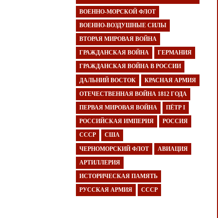
ВОЕННО-МОРСКОЙ ФЛОТ
ВОЕННО-ВОЗДУШНЫЕ СИЛЫ
ВТОРАЯ МИРОВАЯ ВОЙНА
ГРАЖДАНСКАЯ ВОЙНА
ГЕРМАНИЯ
ГРАЖДАНСКАЯ ВОЙНА В РОССИИ
ДАЛЬНИЙ ВОСТОК
КРАСНАЯ АРМИЯ
ОТЕЧЕСТВЕННАЯ ВОЙНА 1812 ГОДА
ПЕРВАЯ МИРОВАЯ ВОЙНА
ПЁТР I
РОССИЙСКАЯ ИМПЕРИЯ
РОССИЯ
СССР
США
ЧЕРНОМОРСКИЙ ФЛОТ
АВИАЦИЯ
АРТИЛЛЕРИЯ
ИСТОРИЧЕСКАЯ ПАМЯТЬ
РУССКАЯ АРМИЯ
СССР