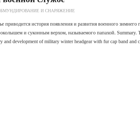
ежурный по Редакции
ОБМУНДИРОВАНИЕ И СНАРЯЖЕНИЕ
ье приводится история появления и развития военного зимнего 
колышем и суконным верхом, называемого папахой. Summary. The
y and development of military winter headgear with fur cap band and cl