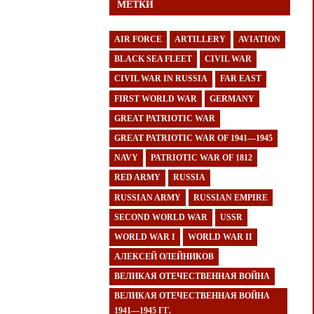
МЕТКИ
AIR FORCE
ARTILLERY
AVIATION
BLACK SEA FLEET
CIVIL WAR
CIVIL WAR IN RUSSIA
FAR EAST
FIRST WORLD WAR
GERMANY
GREAT PATRIOTIC WAR
GREAT PATRIOTIC WAR OF 1941—1945
NAVY
PATRIOTIC WAR OF 1812
RED ARMY
RUSSIA
RUSSIAN ARMY
RUSSIAN EMPIRE
SECOND WORLD WAR
USSR
WORLD WAR I
WORLD WAR II
АЛЕКСЕЙ ОЛЕЙНИКОВ
ВЕЛИКАЯ ОТЕЧЕСТВЕННАЯ ВОЙНА
ВЕЛИКАЯ ОТЕЧЕСТВЕННАЯ ВОЙНА
1941—1945 ГГ.