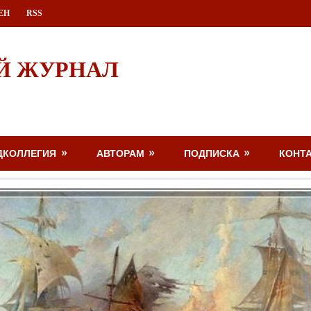
ЕН
RSS
Й ЖУРНАЛ
ДКОЛЛЕГИЯ
АВТОРАМ
ПОДПИСКА
КОНТ