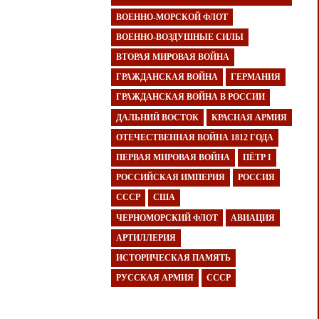
ВОЕННО-МОРСКОЙ ФЛОТ
ВОЕННО-ВОЗДУШНЫЕ СИЛЫ
ВТОРАЯ МИРОВАЯ ВОЙНА
ГРАЖДАНСКАЯ ВОЙНА
ГЕРМАНИЯ
ГРАЖДАНСКАЯ ВОЙНА В РОССИИ
ДАЛЬНИЙ ВОСТОК
КРАСНАЯ АРМИЯ
ОТЕЧЕСТВЕННАЯ ВОЙНА 1812 ГОДА
ПЕРВАЯ МИРОВАЯ ВОЙНА
ПЁТР I
РОССИЙСКАЯ ИМПЕРИЯ
РОССИЯ
СССР
США
ЧЕРНОМОРСКИЙ ФЛОТ
АВИАЦИЯ
АРТИЛЛЕРИЯ
ИСТОРИЧЕСКАЯ ПАМЯТЬ
РУССКАЯ АРМИЯ
СССР