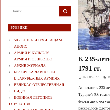
Поиск
ПОИСК
для:
РУБРИКИ
50 ЛЕТ ПОЛИТУЧИЛИЩАМ
АНОНС
АРМИЯ И КУЛЬТУРА
К 235-лет
АРМИЯ И ОБЩЕСТВО
АРХИВ ЖУРНАЛА
1791 гг.
БЕЗ СРОКА ДАВНОСТИ
02/08/2022
Д
В ЗАРУБЕЖНЫХ АРМИЯХ
ВЕЛИКАЯ ОТЕЧЕСТВЕННАЯ
Аннотация. 235 лет
ВИДЕО
Турцией (Оттоман
ВОЕННАЯ ЛЕТОПИСЬ
флоты двух могущ
ОТЕЧЕСТВА
раскрылось флотов