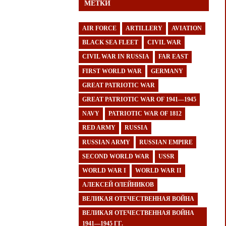
МЕТКИ
AIR FORCE
ARTILLERY
AVIATION
BLACK SEA FLEET
CIVIL WAR
CIVIL WAR IN RUSSIA
FAR EAST
FIRST WORLD WAR
GERMANY
GREAT PATRIOTIC WAR
GREAT PATRIOTIC WAR OF 1941—1945
NAVY
PATRIOTIC WAR OF 1812
RED ARMY
RUSSIA
RUSSIAN ARMY
RUSSIAN EMPIRE
SECOND WORLD WAR
USSR
WORLD WAR I
WORLD WAR II
АЛЕКСЕЙ ОЛЕЙНИКОВ
ВЕЛИКАЯ ОТЕЧЕСТВЕННАЯ ВОЙНА
ВЕЛИКАЯ ОТЕЧЕСТВЕННАЯ ВОЙНА
1941—1945 ГГ.