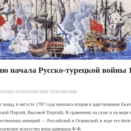
ию начала Русско-турецкой войны
ежурный по Редакции
ВОЕННО-ПОЛИТИЧЕСКИE ОТНОШЕНИЯ
 назад, в августе 1787 года началась вторая в царствование Екат
ской Портой, Высокой Портой). В сражениях на суше и на море
ественных империй — Российской и Османской; в ходе тех битв
одческое искусство вице-адмирала Ф.Ф.