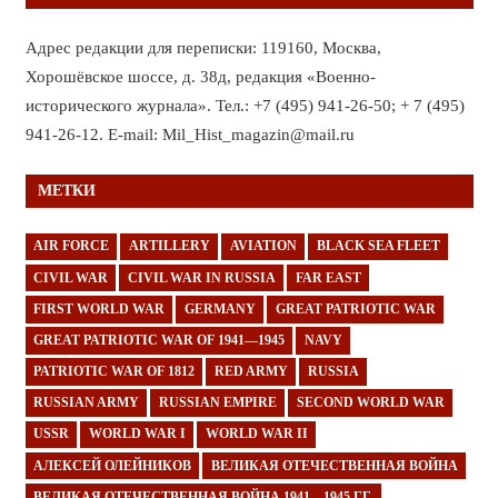
Адрес редакции для переписки: 119160, Москва,
Хорошёвское шоссе, д. 38д, редакция «Военно-
исторического журнала». Тел.: +7 (495) 941-26-50; + 7 (495)
941-26-12. E-mail: Mil_Hist_magazin@mail.ru
МЕТКИ
AIR FORCE
ARTILLERY
AVIATION
BLACK SEA FLEET
CIVIL WAR
CIVIL WAR IN RUSSIA
FAR EAST
FIRST WORLD WAR
GERMANY
GREAT PATRIOTIC WAR
GREAT PATRIOTIC WAR OF 1941—1945
NAVY
PATRIOTIC WAR OF 1812
RED ARMY
RUSSIA
RUSSIAN ARMY
RUSSIAN EMPIRE
SECOND WORLD WAR
USSR
WORLD WAR I
WORLD WAR II
АЛЕКСЕЙ ОЛЕЙНИКОВ
ВЕЛИКАЯ ОТЕЧЕСТВЕННАЯ ВОЙНА
ВЕЛИКАЯ ОТЕЧЕСТВЕННАЯ ВОЙНА 1941—1945 ГГ.