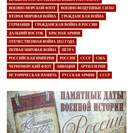
ВОЕННО-МОРСКОЙ ФЛОТ
ВОЕННО-ВОЗДУШНЫЕ СИЛЫ
ВТОРАЯ МИРОВАЯ ВОЙНА
ГРАЖДАНСКАЯ ВОЙНА
ГЕРМАНИЯ
ГРАЖДАНСКАЯ ВОЙНА В РОССИИ
ДАЛЬНИЙ ВОСТОК
КРАСНАЯ АРМИЯ
ОТЕЧЕСТВЕННАЯ ВОЙНА 1812 ГОДА
ПЕРВАЯ МИРОВАЯ ВОЙНА
ПЁТР I
РОССИЙСКАЯ ИМПЕРИЯ
РОССИЯ
СССР
США
ЧЕРНОМОРСКИЙ ФЛОТ
АВИАЦИЯ
АРТИЛЛЕРИЯ
ИСТОРИЧЕСКАЯ ПАМЯТЬ
РУССКАЯ АРМИЯ
СССР