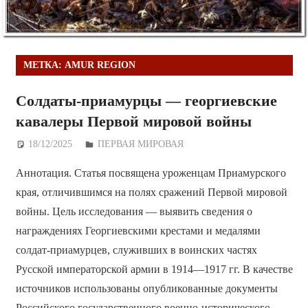
МЕТКА:
AMUR REGION
Солдаты-приамурцы — георгиевские
кавалеры Первой мировой войны
18/12/2025
Дежурный по Редакции
ПЕРВАЯ МИРОВАЯ
Аннотация. Статья посвящена уроженцам Приамурского
края, отличившимся на полях сражений Первой мировой
войны. Цель исследования — выявить сведения о
награждениях Георгиевскими крестами и медалями
солдат-приамурцев, служивших в воинских частях
Русской императорской армии в 1914—1917 гг. В качестве
источников использованы опубликованные документы
Российского государственного военно-исторического