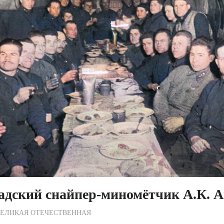
адский снайпер-миномётчик А.К. 
ежурный по Редакции
ВЕЛИКАЯ ОТЕЧЕСТВЕННАЯ