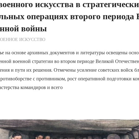
военного искусства в стратегическ
льных операциях второго периода
енной войны
ежурный по Редакции
ВОЕННОЕ ИСКУССТВО
тье на основе архивных документов и литературы освещены осн
енной военной стратегии во втором периоде Великой Отечестве
ения и пути их решения. Отмечены усиление советских войск б
противоборстве с противником, рост оперативной подготовки к
астерства командиров и всего