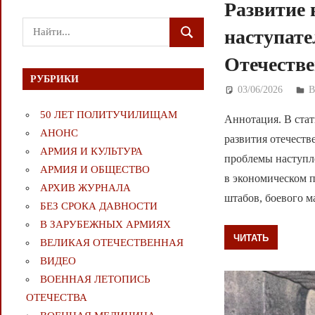
Развитие 
Поиск
наступате
ПОИСК
для:
Отечеств
РУБРИКИ
03/06/2026
Д
50 ЛЕТ ПОЛИТУЧИЛИЩАМ
Аннотация. В ста
АНОНС
развития отечеств
АРМИЯ И КУЛЬТУРА
проблемы наступл
АРМИЯ И ОБЩЕСТВО
в экономическом 
АРХИВ ЖУРНАЛА
штабов, боевого м
БЕЗ СРОКА ДАВНОСТИ
В ЗАРУБЕЖНЫХ АРМИЯХ
ЧИТАТЬ
ВЕЛИКАЯ ОТЕЧЕСТВЕННАЯ
ВИДЕО
ВОЕННАЯ ЛЕТОПИСЬ
ОТЕЧЕСТВА