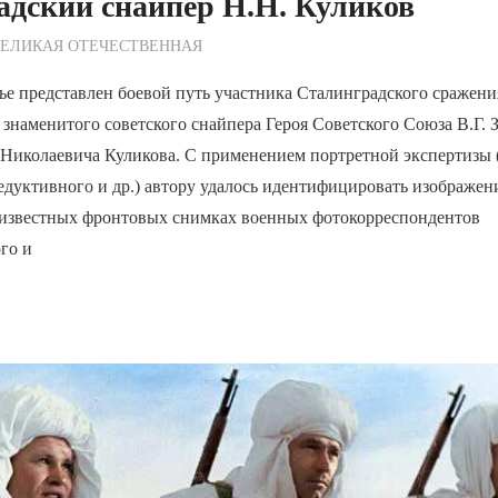
адский снайпер Н.Н. Куликов
ежурный по Редакции
ВЕЛИКАЯ ОТЕЧЕСТВЕННАЯ
ье представлен боевой путь участника Сталинградского сражени
 знаменитого советского снайпера Героя Советского Союза В.Г. 
 Николаевича Куликова. С применением портретной экспертизы 
едуктивного и др.) автору удалось идентифицировать изображен
а известных фронтовых снимках военных фотокорреспондентов
го и