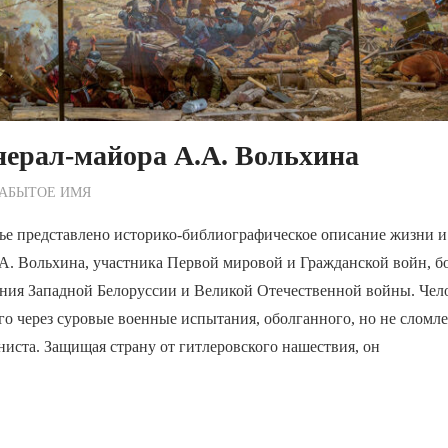
нерал-майора А.А. Вольхина
ежурный по Редакции
ЗАБЫТОЕ ИМЯ
ье представлено историко-библиографическое описание жизни и
А. Вольхина, участника Первой мировой и Гражданской войн, б
ия Западной Белоруссии и Великой Отечественной войны. Чел
о через суровые военные испытания, оболганного, но не сломле
иста. Защищая страну от гитлеровского нашествия, он