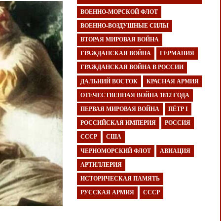
ВОЕННО-МОРСКОЙ ФЛОТ
ВОЕННО-ВОЗДУШНЫЕ СИЛЫ
ВТОРАЯ МИРОВАЯ ВОЙНА
ГРАЖДАНСКАЯ ВОЙНА
ГЕРМАНИЯ
ГРАЖДАНСКАЯ ВОЙНА В РОССИИ
ДАЛЬНИЙ ВОСТОК
КРАСНАЯ АРМИЯ
ОТЕЧЕСТВЕННАЯ ВОЙНА 1812 ГОДА
ПЕРВАЯ МИРОВАЯ ВОЙНА
ПЁТР I
РОССИЙСКАЯ ИМПЕРИЯ
РОССИЯ
СССР
США
ЧЕРНОМОРСКИЙ ФЛОТ
АВИАЦИЯ
АРТИЛЛЕРИЯ
ИСТОРИЧЕСКАЯ ПАМЯТЬ
РУССКАЯ АРМИЯ
СССР