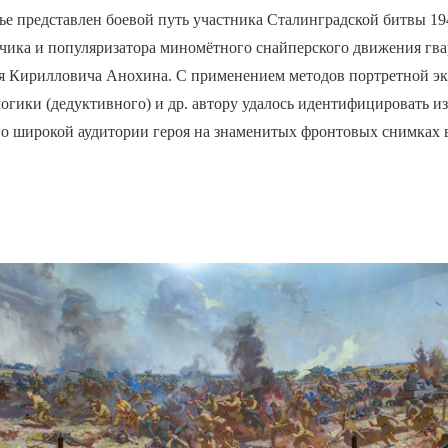
ье представлен боевой путь участника Сталинградской битвы 19
чика и популяризатора миномётного снайперского движения гв
я Кирилловича Анохина. С применением методов портретной э
логики (дедуктивного) и др. автору удалось идентифицировать и
ого широкой аудитории героя на знаменитых фронтовых снимках