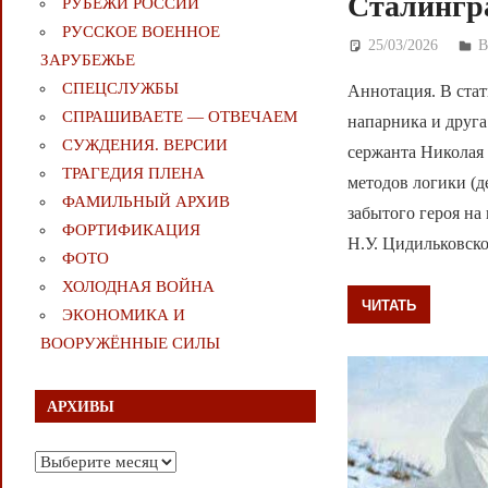
Сталингр
РУБЕЖИ РОССИИ
РУССКОЕ ВОЕННОЕ
25/03/2026
Д
ЗАРУБЕЖЬЕ
СПЕЦСЛУЖБЫ
Аннотация. В стат
СПРАШИВАЕТЕ — ОТВЕЧАЕМ
напарника и друга
СУЖДЕНИЯ. ВЕРСИИ
сержанта Николая
ТРАГЕДИЯ ПЛЕНА
методов логики (д
ФАМИЛЬНЫЙ АРХИВ
забытого героя н
ФОРТИФИКАЦИЯ
Н.У. Цидильковско
ФОТО
ХОЛОДНАЯ ВОЙНА
ЧИТАТЬ
ЭКОНОМИКА И
ВООРУЖЁННЫЕ СИЛЫ
АРХИВЫ
Архивы