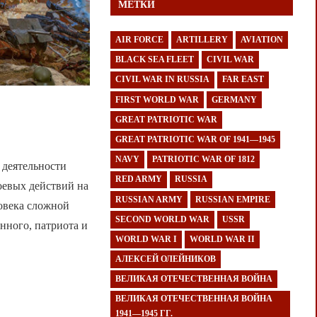
МЕТКИ
AIR FORCE
ARTILLERY
AVIATION
BLACK SEA FLEET
CIVIL WAR
CIVIL WAR IN RUSSIA
FAR EAST
FIRST WORLD WAR
GERMANY
GREAT PATRIOTIC WAR
GREAT PATRIOTIC WAR OF 1941—1945
NAVY
PATRIOTIC WAR OF 1812
 деятельности
RED ARMY
RUSSIA
оевых действий на
RUSSIAN ARMY
RUSSIAN EMPIRE
овека сложной
SECOND WORLD WAR
USSR
нного, патриота и
WORLD WAR I
WORLD WAR II
АЛЕКСЕЙ ОЛЕЙНИКОВ
ВЕЛИКАЯ ОТЕЧЕСТВЕННАЯ ВОЙНА
ВЕЛИКАЯ ОТЕЧЕСТВЕННАЯ ВОЙНА
1941—1945 ГГ.