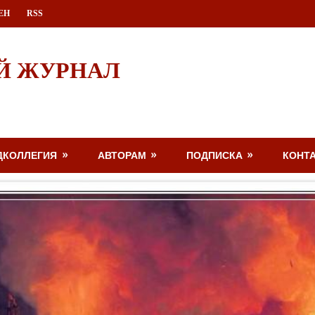
ЕН
RSS
Й ЖУРНАЛ
ДКОЛЛЕГИЯ
АВТОРАМ
ПОДПИСКА
КОНТ