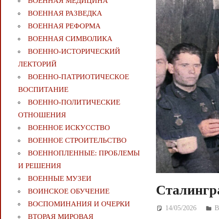
ВОЕННАЯ МЕДИЦИНА
ВОЕННАЯ РАЗВЕДКА
ВОЕННАЯ РЕФОРМА
ВОЕННАЯ СИМВОЛИКА
ВОЕННО-ИСТОРИЧЕСКИЙ
ЛЕКТОРИЙ
ВОЕННО-ПАТРИОТИЧЕСКОЕ
ВОСПИТАНИЕ
ВОЕННО-ПОЛИТИЧЕСКИE
ОТНОШЕНИЯ
ВОЕННОЕ ИСКУССТВО
ВОЕННОЕ СТРОИТЕЛЬСТВО
ВОЕННОПЛЕННЫЕ: ПРОБЛЕМЫ
И РЕШЕНИЯ
ВОЕННЫЕ МУЗЕИ
Сталингр
ВОИНСКОЕ ОБУЧЕНИЕ
ВОСПОМИНАНИЯ И ОЧЕРКИ
14/05/2026
Д
ВТОРАЯ МИРОВАЯ