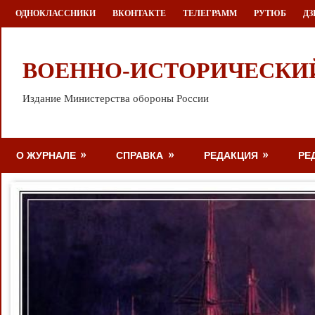
Перейти
ОДНОКЛАССНИКИ
ВКОНТАКТЕ
ТЕЛЕГРАММ
РУТЮБ
ДЗ
к
содержимому
ВОЕННО-ИСТОРИЧЕСКИ
Издание Министерства обороны России
О ЖУРНАЛЕ
СПРАВКА
РЕДАКЦИЯ
РЕ