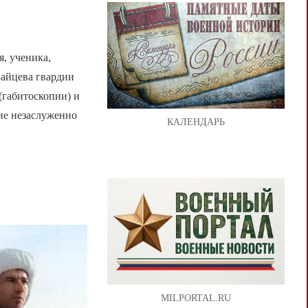
я, ученика,
Зайцева гвардии
(габитоскопии) и
ие незаслуженно
КАЛЕНДАРЬ
MILPORTAL.RU