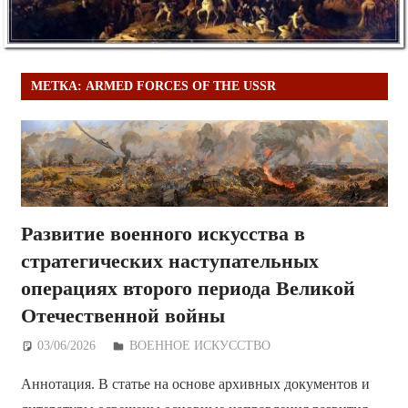
МЕТКА:
ARMED FORCES OF THE USSR
Развитие военного искусства в
стратегических наступательных
операциях второго периода Великой
Отечественной войны
03/06/2026
Дежурный по Редакции
ВОЕННОЕ ИСКУССТВО
Аннотация. В статье на основе архивных документов и