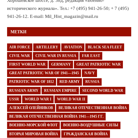
Хорошёвское шоссе, д. 38д, редакция «Военно-
исторического журнала». Тел.: +7 (495) 941-26-50; + 7 (495)
941-26-12. E-mail: Mil_Hist_magazin@mail.ru
МЕТКИ
AIR FORCE
ARTILLERY
AVIATION
BLACK SEA FLEET
CIVIL WAR
CIVIL WAR IN RUSSIA
FAR EAST
FIRST WORLD WAR
GERMANY
GREAT PATRIOTIC WAR
GREAT PATRIOTIC WAR OF 1941—1945
NAVY
PATRIOTIC WAR OF 1812
RED ARMY
RUSSIA
RUSSIAN ARMY
RUSSIAN EMPIRE
SECOND WORLD WAR
USSR
WORLD WAR I
WORLD WAR II
АЛЕКСЕЙ ОЛЕЙНИКОВ
ВЕЛИКАЯ ОТЕЧЕСТВЕННАЯ ВОЙНА
ВЕЛИКАЯ ОТЕЧЕСТВЕННАЯ ВОЙНА 1941—1945 ГГ.
ВОЕННО-МОРСКОЙ ФЛОТ
ВОЕННО-ВОЗДУШНЫЕ СИЛЫ
ВТОРАЯ МИРОВАЯ ВОЙНА
ГРАЖДАНСКАЯ ВОЙНА