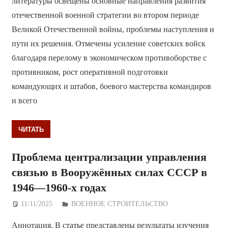
литературы освещены основные направления развития
отечественной военной стратегии во втором периоде
Великой Отечественной войны, проблемы наступления и
пути их решения. Отмечены усиление советских войск
благодаря перелому в экономическом противоборстве с
противником, рост оперативной подготовки
командующих и штабов, боевого мастерства командиров
и всего
ЧИТАТЬ
Проблема централизации управления
связью в Вооружённых силах СССР в
1946—1960-х годах
11/11/2025
Дежурный по Редакции
ВОЕННОЕ СТРОИТЕЛЬСТВО
Аннотация. В статье представлены результаты изучения