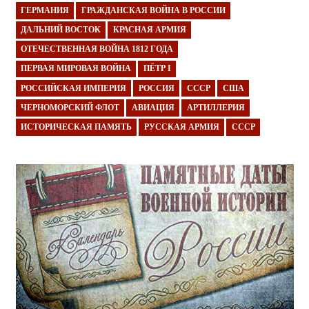
ГЕРМАНИЯ
ГРАЖДАНСКАЯ ВОЙНА В РОССИИ
ДАЛЬНИЙ ВОСТОК
КРАСНАЯ АРМИЯ
ОТЕЧЕСТВЕННАЯ ВОЙНА 1812 ГОДА
ПЕРВАЯ МИРОВАЯ ВОЙНА
ПЁТР I
РОССИЙСКАЯ ИМПЕРИЯ
РОССИЯ
СССР
США
ЧЕРНОМОРСКИЙ ФЛОТ
АВИАЦИЯ
АРТИЛЛЕРИЯ
ИСТОРИЧЕСКАЯ ПАМЯТЬ
РУССКАЯ АРМИЯ
СССР