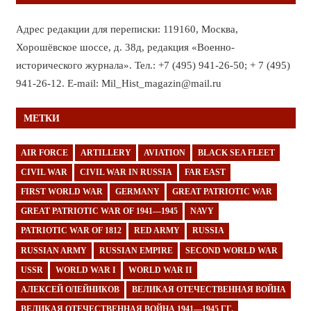
Адрес редакции для переписки: 119160, Москва,
Хорошёвское шоссе, д. 38д, редакция «Военно-
исторического журнала». Тел.: +7 (495) 941-26-50; + 7 (495)
941-26-12. E-mail: Mil_Hist_magazin@mail.ru
МЕТКИ
AIR FORCE
ARTILLERY
AVIATION
BLACK SEA FLEET
CIVIL WAR
CIVIL WAR IN RUSSIA
FAR EAST
FIRST WORLD WAR
GERMANY
GREAT PATRIOTIC WAR
GREAT PATRIOTIC WAR OF 1941—1945
NAVY
PATRIOTIC WAR OF 1812
RED ARMY
RUSSIA
RUSSIAN ARMY
RUSSIAN EMPIRE
SECOND WORLD WAR
USSR
WORLD WAR I
WORLD WAR II
АЛЕКСЕЙ ОЛЕЙНИКОВ
ВЕЛИКАЯ ОТЕЧЕСТВЕННАЯ ВОЙНА
ВЕЛИКАЯ ОТЕЧЕСТВЕННАЯ ВОЙНА 1941—1945 ГГ.