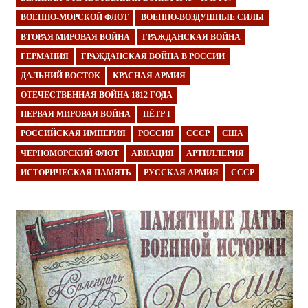
ВОЕННО-МОРСКОЙ ФЛОТ
ВОЕННО-ВОЗДУШНЫЕ СИЛЫ
ВТОРАЯ МИРОВАЯ ВОЙНА
ГРАЖДАНСКАЯ ВОЙНА
ГЕРМАНИЯ
ГРАЖДАНСКАЯ ВОЙНА В РОССИИ
ДАЛЬНИЙ ВОСТОК
КРАСНАЯ АРМИЯ
ОТЕЧЕСТВЕННАЯ ВОЙНА 1812 ГОДА
ПЕРВАЯ МИРОВАЯ ВОЙНА
ПЁТР I
РОССИЙСКАЯ ИМПЕРИЯ
РОССИЯ
СССР
США
ЧЕРНОМОРСКИЙ ФЛОТ
АВИАЦИЯ
АРТИЛЛЕРИЯ
ИСТОРИЧЕСКАЯ ПАМЯТЬ
РУССКАЯ АРМИЯ
СССР