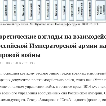
оретические взгляды на взаимодей
оссийской Императорской армии н
ировой войны
ежурный по Редакции
ВОЕННОЕ ИСКУССТВО
я посвящена краткому рассмотрению трудов военных мыслителе
дящих документов по взаимодействию войск, таких как «Устав 
ение о полевом управлении войск в военное время 1914 г.», а та
в военного управления вооружённых сил Российской империи, 
окомандующего, Северо-Западного и Юго-Западного фронтов, в