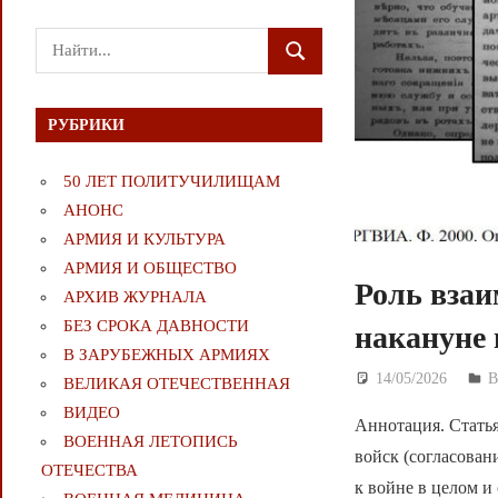
Поиск
ПОИСК
для:
РУБРИКИ
50 ЛЕТ ПОЛИТУЧИЛИЩАМ
АНОНС
АРМИЯ И КУЛЬТУРА
АРМИЯ И ОБЩЕСТВО
Роль взаи
АРХИВ ЖУРНАЛА
БЕЗ СРОКА ДАВНОСТИ
накануне 
В ЗАРУБЕЖНЫХ АРМИЯХ
14/05/2026
Д
ВЕЛИКАЯ ОТЕЧЕСТВЕННАЯ
ВИДЕО
Аннотация. Стать
ВОЕННАЯ ЛЕТОПИСЬ
войск (согласован
ОТЕЧЕСТВА
к войне в целом и