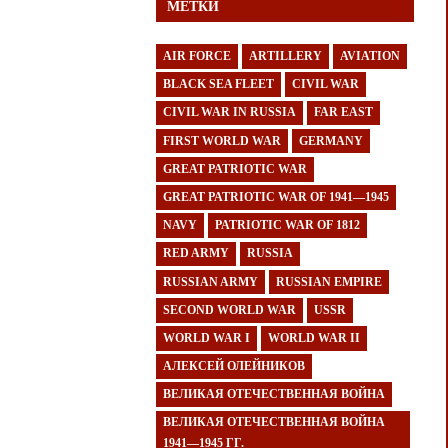
МЕТКИ
AIR FORCE
ARTILLERY
AVIATION
BLACK SEA FLEET
CIVIL WAR
CIVIL WAR IN RUSSIA
FAR EAST
FIRST WORLD WAR
GERMANY
GREAT PATRIOTIC WAR
GREAT PATRIOTIC WAR OF 1941—1945
NAVY
PATRIOTIC WAR OF 1812
RED ARMY
RUSSIA
RUSSIAN ARMY
RUSSIAN EMPIRE
SECOND WORLD WAR
USSR
WORLD WAR I
WORLD WAR II
АЛЕКСЕЙ ОЛЕЙНИКОВ
ВЕЛИКАЯ ОТЕЧЕСТВЕННАЯ ВОЙНА
ВЕЛИКАЯ ОТЕЧЕСТВЕННАЯ ВОЙНА
1941—1945 ГГ.