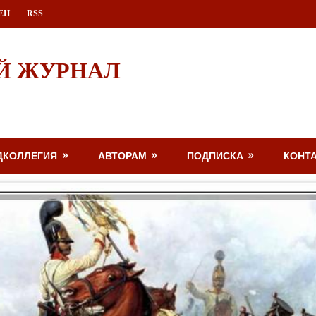
ЕН
RSS
Й ЖУРНАЛ
ДКОЛЛЕГИЯ
АВТОРАМ
ПОДПИСКА
КОНТ