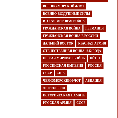
ВОЕННО-МОРСКОЙ ФЛОТ
ВОЕННО-ВОЗДУШНЫЕ СИЛЫ
ВТОРАЯ МИРОВАЯ ВОЙНА
ГРАЖДАНСКАЯ ВОЙНА
ГЕРМАНИЯ
ГРАЖДАНСКАЯ ВОЙНА В РОССИИ
ДАЛЬНИЙ ВОСТОК
КРАСНАЯ АРМИЯ
ОТЕЧЕСТВЕННАЯ ВОЙНА 1812 ГОДА
ПЕРВАЯ МИРОВАЯ ВОЙНА
ПЁТР I
РОССИЙСКАЯ ИМПЕРИЯ
РОССИЯ
СССР
США
ЧЕРНОМОРСКИЙ ФЛОТ
АВИАЦИЯ
АРТИЛЛЕРИЯ
ИСТОРИЧЕСКАЯ ПАМЯТЬ
РУССКАЯ АРМИЯ
СССР