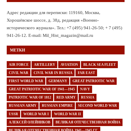
Адрес редакции для переписки: 119160, Москва,
Хорошёвское шоссе, д. 38д, редакция «Военно-
исторического журнала». Тел.: +7 (495) 941-26-50; + 7 (495)
941-26-12. E-mail: Mil_Hist_magazin@mail.ru
МЕТКИ
AIR FORCE
ARTILLERY
AVIATION
BLACK SEA FLEET
CIVIL WAR
CIVIL WAR IN RUSSIA
FAR EAST
FIRST WORLD WAR
GERMANY
GREAT PATRIOTIC WAR
GREAT PATRIOTIC WAR OF 1941—1945
NAVY
PATRIOTIC WAR OF 1812
RED ARMY
RUSSIA
RUSSIAN ARMY
RUSSIAN EMPIRE
SECOND WORLD WAR
USSR
WORLD WAR I
WORLD WAR II
АЛЕКСЕЙ ОЛЕЙНИКОВ
ВЕЛИКАЯ ОТЕЧЕСТВЕННАЯ ВОЙНА
ВЕЛИКАЯ ОТЕЧЕСТВЕННАЯ ВОЙНА 1941—1945 ГГ.