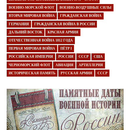
ВОЕННО-МОРСКОЙ ФЛОТ
ВОЕННО-ВОЗДУШНЫЕ СИЛЫ
ВТОРАЯ МИРОВАЯ ВОЙНА
ГРАЖДАНСКАЯ ВОЙНА
ГЕРМАНИЯ
ГРАЖДАНСКАЯ ВОЙНА В РОССИИ
ДАЛЬНИЙ ВОСТОК
КРАСНАЯ АРМИЯ
ОТЕЧЕСТВЕННАЯ ВОЙНА 1812 ГОДА
ПЕРВАЯ МИРОВАЯ ВОЙНА
ПЁТР I
РОССИЙСКАЯ ИМПЕРИЯ
РОССИЯ
СССР
США
ЧЕРНОМОРСКИЙ ФЛОТ
АВИАЦИЯ
АРТИЛЛЕРИЯ
ИСТОРИЧЕСКАЯ ПАМЯТЬ
РУССКАЯ АРМИЯ
СССР