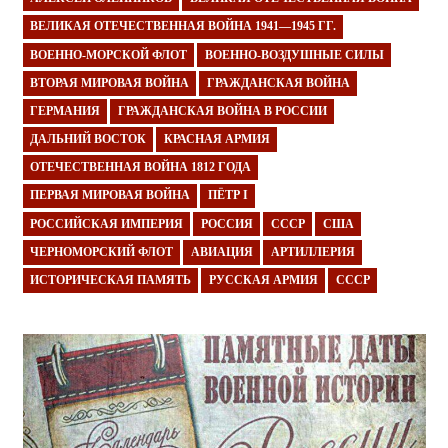
ВЕЛИКАЯ ОТЕЧЕСТВЕННАЯ ВОЙНА 1941—1945 ГГ.
ВОЕННО-МОРСКОЙ ФЛОТ
ВОЕННО-ВОЗДУШНЫЕ СИЛЫ
ВТОРАЯ МИРОВАЯ ВОЙНА
ГРАЖДАНСКАЯ ВОЙНА
ГЕРМАНИЯ
ГРАЖДАНСКАЯ ВОЙНА В РОССИИ
ДАЛЬНИЙ ВОСТОК
КРАСНАЯ АРМИЯ
ОТЕЧЕСТВЕННАЯ ВОЙНА 1812 ГОДА
ПЕРВАЯ МИРОВАЯ ВОЙНА
ПЁТР I
РОССИЙСКАЯ ИМПЕРИЯ
РОССИЯ
СССР
США
ЧЕРНОМОРСКИЙ ФЛОТ
АВИАЦИЯ
АРТИЛЛЕРИЯ
ИСТОРИЧЕСКАЯ ПАМЯТЬ
РУССКАЯ АРМИЯ
СССР