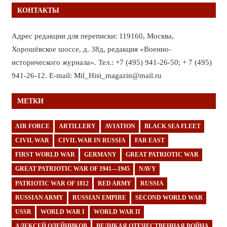
КОНТАКТЫ
Адрес редакции для переписки: 119160, Москва,
Хорошёвское шоссе, д. 38д, редакция «Военно-
исторического журнала». Тел.: +7 (495) 941-26-50; + 7 (495)
941-26-12. E-mail: Mil_Hist_magazin@mail.ru
МЕТКИ
AIR FORCE
ARTILLERY
AVIATION
BLACK SEA FLEET
CIVIL WAR
CIVIL WAR IN RUSSIA
FAR EAST
FIRST WORLD WAR
GERMANY
GREAT PATRIOTIC WAR
GREAT PATRIOTIC WAR OF 1941—1945
NAVY
PATRIOTIC WAR OF 1812
RED ARMY
RUSSIA
RUSSIAN ARMY
RUSSIAN EMPIRE
SECOND WORLD WAR
USSR
WORLD WAR I
WORLD WAR II
АЛЕКСЕЙ ОЛЕЙНИКОВ
ВЕЛИКАЯ ОТЕЧЕСТВЕННАЯ ВОЙНА