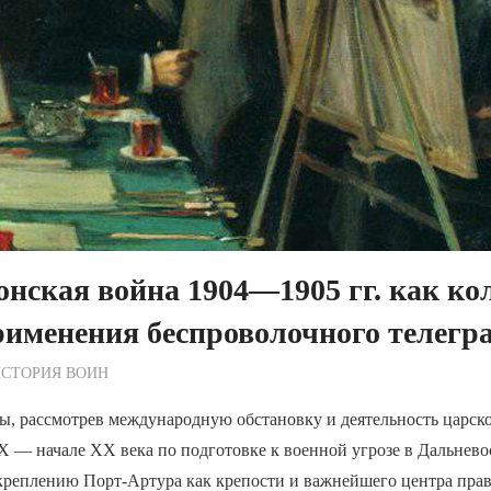
онская война 1904—1905 гг. как к
рименения беспроволочного телегр
ежурный по Редакции
СТОРИЯ ВОИН
, рассмотрев международную обстановку и деятельность царско
X — начале XX века по подготовке к военной угрозе в Дальнево
укреплению Порт-Артура как крепости и важнейшего центра пра