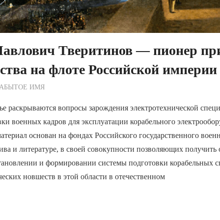
Павлович Тверитинов — пионер пр
ства на флоте Российской импери
ежурный по Редакции
ЗАБЫТОЕ ИМЯ
тье раскрываются вопросы зарождения электротехнической специ
вки военных кадров для эксплуатации корабельного электрообор
атериал основан на фондах Российского государственного воен
ива и литературе, в своей совокупности позволяющих получить
становлении и формировании системы подготовки корабельных с
ческих новшеств в этой области в отечественном