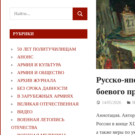
Поиск
ПОИСК
для:
РУБРИКИ
50 ЛЕТ ПОЛИТУЧИЛИЩАМ
АНОНС
АРМИЯ И КУЛЬТУРА
АРМИЯ И ОБЩЕСТВО
Русско-яп
АРХИВ ЖУРНАЛА
БЕЗ СРОКА ДАВНОСТИ
боевого п
В ЗАРУБЕЖНЫХ АРМИЯХ
14/05/2026
Д
И
ВЕЛИКАЯ ОТЕЧЕСТВЕННАЯ
ВИДЕО
Аннотация. Авторы
ВОЕННАЯ ЛЕТОПИСЬ
России в конце XI
ОТЕЧЕСТВА
а также меры по 