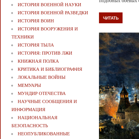
подобных боевых 
ИСТОРИЯ ВОЕННОЙ НАУКИ
ИСТОРИЯ ВОЕННОЙ РАЗВЕДКИ
ЧИТАТЬ
ИСТОРИЯ ВОИН
ИСТОРИЯ ВООРУЖЕНИЯ И
ТЕХНИКИ
ИСТОРИЯ ТЫЛА
ИСТОРИЯ: ПРОТИВ ЛЖИ
КНИЖНАЯ ПОЛКА
КРИТИКА И БИБЛИОГРАФИЯ
ЛОКАЛЬНЫЕ ВОЙНЫ
МЕМУАРЫ
МУНДИР ОТЕЧЕСТВА
НАУЧНЫЕ СООБЩЕНИЯ И
ИНФОРМАЦИЯ
НАЦИОНАЛЬНАЯ
БЕЗОПАСНОСТЬ
НЕОПУБЛИКОВАННЫЕ