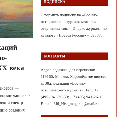
ПОДПИСКА
Оформить подписку на «Военно-
исторический журнал» можно в
отделениях связи. Индекс журнала по
каталогу «Пресса России» – 39887.
каций
но-
КОНТАКТЫ
ХХ века
Адрес редакции для переписки:
119160, Москва, Хорошёвское шоссе,
д. 38д, редакция «Военно-
рейсеров —
исторического журнала». Тел.: +7
ала внимание как
(495) 941-26-50; + 7 (495) 941-26-12.
рокий спектр
E-mail: Mil_Hist_magazin@mail.ru
пцию создания