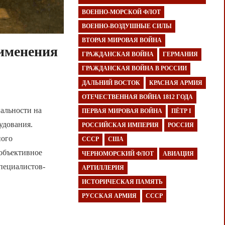
ВОЕННО-МОРСКОЙ ФЛОТ
ВОЕННО-ВОЗДУШНЫЕ СИЛЫ
ВТОРАЯ МИРОВАЯ ВОЙНА
именения
ГРАЖДАНСКАЯ ВОЙНА
ГЕРМАНИЯ
и
ГРАЖДАНСКАЯ ВОЙНА В РОССИИ
ДАЛЬНИЙ ВОСТОК
КРАСНАЯ АРМИЯ
ОТЕЧЕСТВЕННАЯ ВОЙНА 1812 ГОДА
альности на
ПЕРВАЯ МИРОВАЯ ВОЙНА
ПЁТР I
удования.
РОССИЙСКАЯ ИМПЕРИЯ
РОССИЯ
ного
СССР
США
 объективное
ЧЕРНОМОРСКИЙ ФЛОТ
АВИАЦИЯ
пециалистов-
АРТИЛЛЕРИЯ
ИСТОРИЧЕСКАЯ ПАМЯТЬ
РУССКАЯ АРМИЯ
СССР