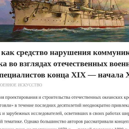
 как средство нарушения коммуни
а во взглядах отечественных воен
специалистов конца XIX — начала 
ежурный по Редакции
ВОЕННОЕ ИСКУССТВО
ия проектирования и строительства отечественных океанских к
говли» в течение последних десятилетий неоднократно привлек
к и зарубежных исследователей, осветивших в своих работах ши
ой тематике. Однако большинство авторов рассматривали конце