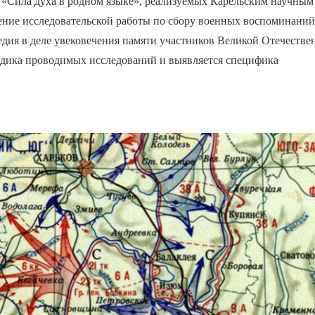
 «Сила духа в родном языке», реализуемых Карельским научным
чение исследовательской работы по сбору военных воспоминаний
дия в деле увековечения памяти участников Великой Отечестве
одика проводимых исследований и выявляется специфика