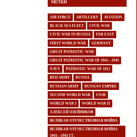
МЕТКИ
AIR FORCE
ARTILLERY
AVIATION
BLACK SEA FLEET
CIVIL WAR
CIVIL WAR IN RUSSIA
FAR EAST
FIRST WORLD WAR
GERMANY
GREAT PATRIOTIC WAR
GREAT PATRIOTIC WAR OF 1941—1945
NAVY
PATRIOTIC WAR OF 1812
RED ARMY
RUSSIA
RUSSIAN ARMY
RUSSIAN EMPIRE
SECOND WORLD WAR
USSR
WORLD WAR I
WORLD WAR II
АЛЕКСЕЙ ОЛЕЙНИКОВ
ВЕЛИКАЯ ОТЕЧЕСТВЕННАЯ ВОЙНА
ВЕЛИКАЯ ОТЕЧЕСТВЕННАЯ ВОЙНА
1941—1945 ГГ.