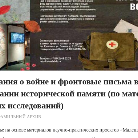
ния о войне и фронтовые письма 
ании исторической памяти (по ма
х исследований)
ежурный по Редакции
ФАМИЛЬНЫЙ АРХИВ
ье на основе материалов научно-практических проектов «Мален