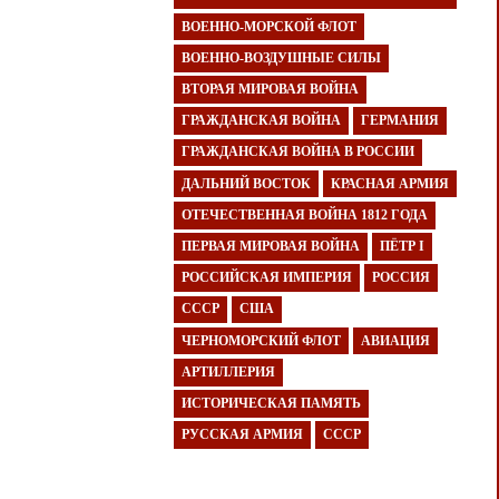
ВОЕННО-МОРСКОЙ ФЛОТ
ВОЕННО-ВОЗДУШНЫЕ СИЛЫ
ВТОРАЯ МИРОВАЯ ВОЙНА
ГРАЖДАНСКАЯ ВОЙНА
ГЕРМАНИЯ
ГРАЖДАНСКАЯ ВОЙНА В РОССИИ
ДАЛЬНИЙ ВОСТОК
КРАСНАЯ АРМИЯ
ОТЕЧЕСТВЕННАЯ ВОЙНА 1812 ГОДА
ПЕРВАЯ МИРОВАЯ ВОЙНА
ПЁТР I
РОССИЙСКАЯ ИМПЕРИЯ
РОССИЯ
СССР
США
ЧЕРНОМОРСКИЙ ФЛОТ
АВИАЦИЯ
АРТИЛЛЕРИЯ
ИСТОРИЧЕСКАЯ ПАМЯТЬ
РУССКАЯ АРМИЯ
СССР