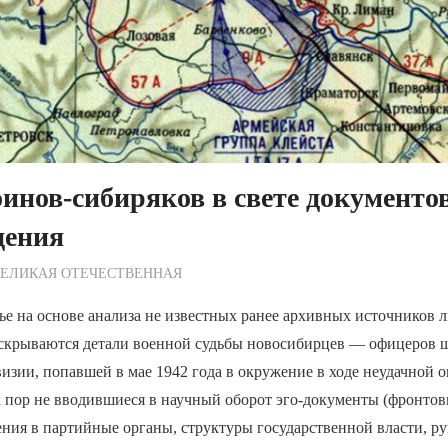
инов-сибиряков в свете документо
дения
ежурный по Редакции
ВЕЛИКАЯ ОТЕЧЕСТВЕННАЯ
ье на основе анализа не известных ранее архивных источников 
скрываются детали военной судьбы новосибирцев — офицеров ш
изии, попавшей в мае 1942 года в окружение в ходе неудачной 
 пор не вводившиеся в научный оборот эго-документы (фронтов
ния в партийные органы, структуры государственной власти, р