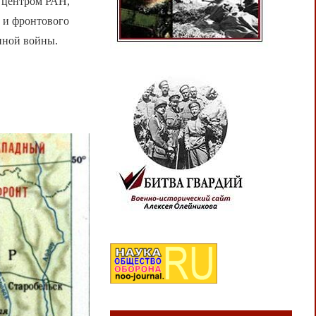
 центром РАН,
 и фронтового
нной войны.