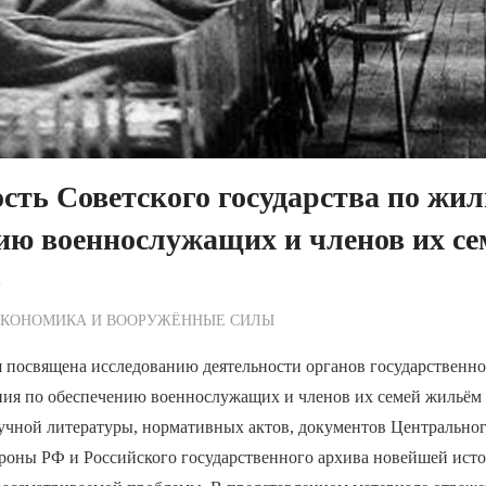
сть Советского государства по ж
ию военнослужащих и членов их се
)
ежурный по Редакции
ЭКОНОМИКА И ВООРУЖЁННЫЕ СИЛЫ
 посвящена исследованию деятельности органов государственно
ния по обеспечению военнослужащих и членов их семей жильём
аучной литературы, нормативных актов, документов Центрально
роны РФ и Российского государственного архива новейшей ист