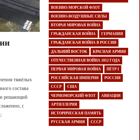
ВОЕННО-МОРСКОЙ ФЛОТ
ВОЕННО-ВОЗДУШНЫЕ СИЛЫ
ВТОРАЯ МИРОВАЯ ВОЙНА
ГРАЖДАНСКАЯ ВОЙНА
ГЕРМАНИЯ
ции
ГРАЖДАНСКАЯ ВОЙНА В РОССИИ
ДАЛЬНИЙ ВОСТОК
КРАСНАЯ АРМИЯ
ОТЕЧЕСТВЕННАЯ ВОЙНА 1812 ГОДА
ПЕРВАЯ МИРОВАЯ ВОЙНА
ПЁТР I
РОССИЙСКАЯ ИМПЕРИЯ
РОССИЯ
оления тяжёлых
СССР
США
чного состава
ЧЕРНОМОРСКИЙ ФЛОТ
АВИАЦИЯ
сли решающий
АРТИЛЛЕРИЯ
слаженно, с
ИСТОРИЧЕСКАЯ ПАМЯТЬ
;
РУССКАЯ АРМИЯ
СССР