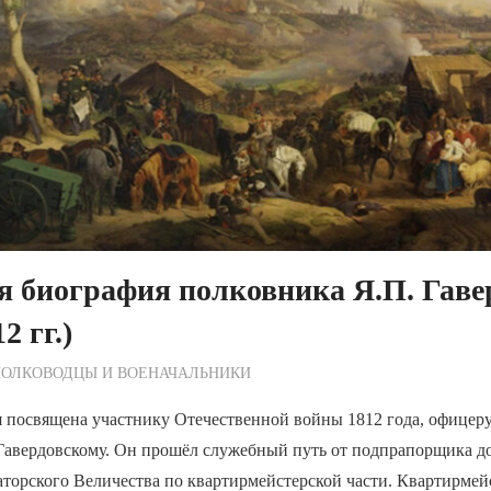
 биография полковника Я.П. Гаве
2 гг.)
ежурный по Редакции
ПОЛКОВОДЦЫ И ВОЕНАЧАЛЬНИКИ
я посвящена участнику Отечественной войны 1812 года, офицер
Гавердовскому. Он прошёл служебный путь от подпрапорщика д
торского Величества по квартирмейстерской части. Квартирмейс