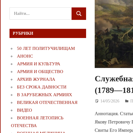
Поиск
ПОИСК
для:
РУБРИКИ
50 ЛЕТ ПОЛИТУЧИЛИЩАМ
АНОНС
АРМИЯ И КУЛЬТУРА
АРМИЯ И ОБЩЕСТВО
Служебная
АРХИВ ЖУРНАЛА
БЕЗ СРОКА ДАВНОСТИ
(1789—181
В ЗАРУБЕЖНЫХ АРМИЯХ
14/05/2026
Д
ВЕЛИКАЯ ОТЕЧЕСТВЕННАЯ
ВИДЕО
Аннотация. Стать
ВОЕННАЯ ЛЕТОПИСЬ
Якову Петровичу 
ОТЕЧЕСТВА
Свиты Его Импера