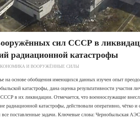
Вооружённых сил СССР в ликвида
вий радиационной катастрофы
ежурный по Редакции
ЭКОНОМИКА И ВООРУЖЁННЫЕ СИЛЫ
тье на основе обобщения имеющихся данных изучен опыт преод
быльской катастрофы, дана оценка результативности участия ли
СССР в их ликвидации. Отмечается, что военнослужащие вне
ие радиационной катастрофы, действовали оперативно, чётко и 
 все поставленные задачи. Ключевые слова: Чернобыльская АЭС