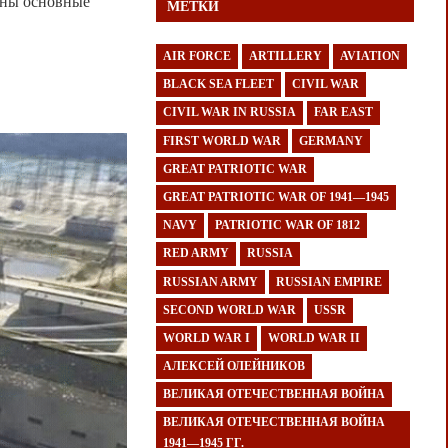
ены основные
МЕТКИ
AIR FORCE
ARTILLERY
AVIATION
BLACK SEA FLEET
CIVIL WAR
CIVIL WAR IN RUSSIA
FAR EAST
FIRST WORLD WAR
GERMANY
GREAT PATRIOTIC WAR
GREAT PATRIOTIC WAR OF 1941—1945
NAVY
PATRIOTIC WAR OF 1812
RED ARMY
RUSSIA
RUSSIAN ARMY
RUSSIAN EMPIRE
SECOND WORLD WAR
USSR
WORLD WAR I
WORLD WAR II
АЛЕКСЕЙ ОЛЕЙНИКОВ
ВЕЛИКАЯ ОТЕЧЕСТВЕННАЯ ВОЙНА
ВЕЛИКАЯ ОТЕЧЕСТВЕННАЯ ВОЙНА
1941—1945 ГГ.