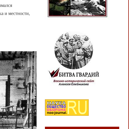
имался
а и местности,