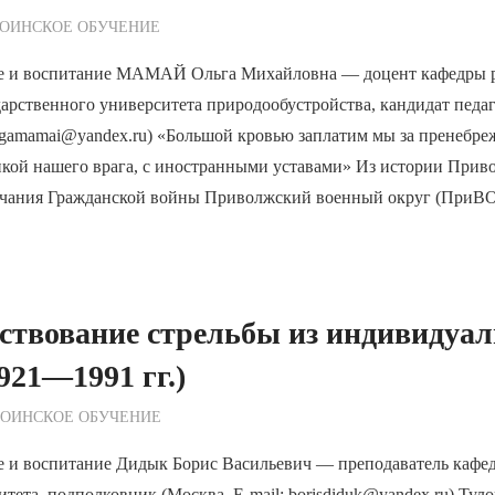
ежурный по Редакции
ОИНСКОЕ ОБУЧЕНИЕ
е и воспитание МАМАЙ Ольга Михайловна — доцент кафедры р
арственного университета природообустройства, кандидат педа
olgamamai@yandex.ru) «Большой кровью заплатим мы за пренебре
икой нашего врага, с иностранными уставами» Из истории Прив
нчания Гражданской войны Приволжский военный округ (ПриВО
ствование стрельбы из индивидуал
921—1991 гг.)
ежурный по Редакции
ВОИНСКОЕ ОБУЧЕНИЕ
е и воспитание Дидык Борис Васильевич — преподаватель кафе
тета, подполковник (Москва. E-mail: borisdiduk@yandex.ru) Ту