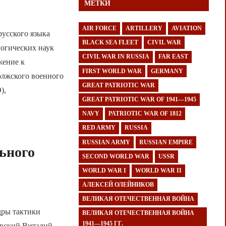
МЕТКИ
AIR FORCE
ARTILLERY
AVIATION
усского языка
BLACK SEA FLEET
CIVIL WAR
гогических наук
CIVIL WAR IN RUSSIA
FAR EAST
жение к
FIRST WORLD WAR
GERMANY
олжского военного
GREAT PATRIOTIC WAR
),
GREAT PATRIOTIC WAR OF 1941—1945
NAVY
PATRIOTIC WAR OF 1812
RED ARMY
RUSSIA
RUSSIAN ARMY
RUSSIAN EMPIRE
ьного
SECOND WORLD WAR
USSR
WORLD WAR I
WORLD WAR II
АЛЕКСЕЙ ОЛЕЙНИКОВ
ВЕЛИКАЯ ОТЕЧЕСТВЕННАЯ ВОЙНА
дры тактики
ВЕЛИКАЯ ОТЕЧЕСТВЕННАЯ ВОЙНА
1941—1945 ГГ.
ловский Виталий