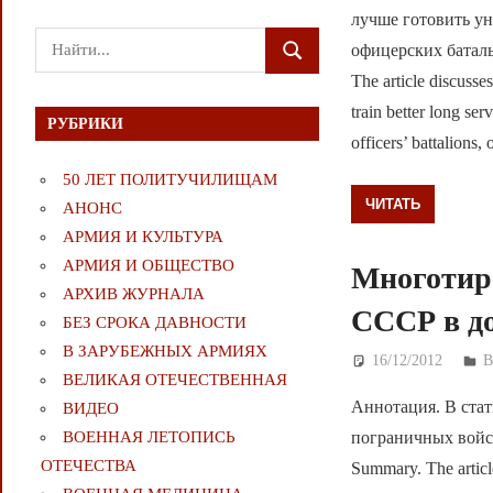
лучше готовить у
Поиск
офицерских баталь
ПОИСК
для:
The article discusse
train better long se
РУБРИКИ
officers’ battalions, o
50 ЛЕТ ПОЛИТУЧИЛИЩАМ
ЧИТАТЬ
АНОНС
АРМИЯ И КУЛЬТУРА
АРМИЯ И ОБЩЕСТВО
Многотир
АРХИВ ЖУРНАЛА
СССР в д
БЕЗ СРОКА ДАВНОСТИ
В ЗАРУБЕЖНЫХ АРМИЯХ
16/12/2012
Д
ВЕЛИКАЯ ОТЕЧЕСТВЕННАЯ
Аннотация. В стат
ВИДЕО
ВОЕННАЯ ЛЕТОПИСЬ
пограничных вой
ОТЕЧЕСТВА
Summary. The articl