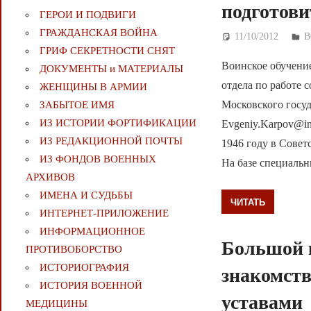
подготов
ГЕРОИ И ПОДВИГИ
ГРАЖДАНСКАЯ ВОЙНА
11/10/2012
Д
В
ГРИФ СЕКРЕТНОСТИ СНЯТ
Воинское обучени
ДОКУМЕНТЫ и МАТЕРИАЛЫ
отдела по работе
ЖЕНЩИНЫ В АРМИИ
Московского госуд
ЗАБЫТОЕ ИМЯ
ИЗ ИСТОРИИ ФОРТИФИКАЦИИ
Evgeniy.Karpov@i
ИЗ РЕДАКЦИОННОЙ ПОЧТЫ
1946 году в Совет
ИЗ ФОНДОВ ВОЕННЫХ
На базе специаль
АРХИВОВ
ИМЕНА И СУДЬБЫ
ЧИТАТЬ
ИНТЕРНЕТ-ПРИЛОЖЕНИЕ
ИНФОРМАЦИОННОЕ
Большой 
ПРОТИВОБОРСТВО
ИСТОРИОГРАФИЯ
знакомств
ИСТОРИЯ ВОЕННОЙ
уставами
МЕДИЦИНЫ