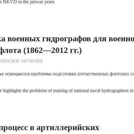
’s NKVD in the prewar years.
а военных гидрографов для военно
флота (1862—2012 гг.)
ежурный по Редакции
ОИНСКОЕ ОБУЧЕНИЕ
тье освещаются проблемы подготовки отечественных флотских г
e highlights the problems of training of national naval hydrographers 
процесс в артиллерийских