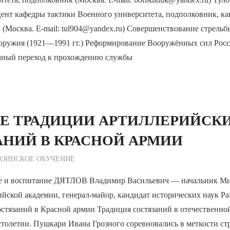
ент кафедры тактики Военного университета, подполковник, ка
 (Москва. E-mail: tul904@yandex.ru) Совершенствование стрельб
оружия (1921—1991 гг.) Реформирование Вооружённых сил Рос
чный переход к прохождению службы
ИЕ ТРАДИЦИИ АРТИЛЛЕРИЙСК
АНИЙ В КРАСНОЙ АРМИИ
ежурный по Редакции
ВОИНСКОЕ ОБУЧЕНИЕ
е и воспитание ДЯТЛОВ Владимир Васильевич — начальник М
йской академии, генерал-майор, кандидат исторических наук Р
стязаний в Красной армии Традиция состязаний в отечественно
столетии. Пушкари Ивана Грозного соревновались в меткости ст