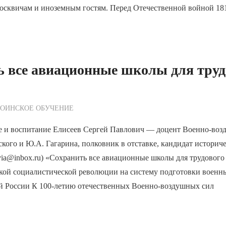
москвичам и иноземным гостям. Перед Отечественной войной 18
 все авиационные школы для труд
ежурный по Редакции
ВОИНСКОЕ ОБУЧЕНИЕ
е и воспитание Елисеев Сергей Павлович — доцент Военно-воз
кого и Ю.А. Гагарина, полковник в отставке, кандидат историч
vvia@inbox.ru) «Сохранить все авиационные школы для трудовог
кой социалистической революции на систему подготовки воен
ой России К 100-летию отечественных Военно-воздушных сил