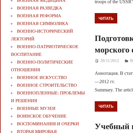
ВОЕННАЯ МЕДИЦИНА
troops of the USSR
ВОЕННАЯ РАЗВЕДКА
ВОЕННАЯ РЕФОРМА
ЧИТАТЬ
ВОЕННАЯ СИМВОЛИКА
ВОЕННО-ИСТОРИЧЕСКИЙ
Подготовк
ЛЕКТОРИЙ
ВОЕННО-ПАТРИОТИЧЕСКОЕ
морского 
ВОСПИТАНИЕ
28/11/2012
Д
В
ВОЕННО-ПОЛИТИЧЕСКИE
ОТНОШЕНИЯ
Аннотация. В ста
ВОЕННОЕ ИСКУССТВО
—2012 гг.
ВОЕННОЕ СТРОИТЕЛЬСТВО
Summary. The articl
ВОЕННОПЛЕННЫЕ: ПРОБЛЕМЫ
И РЕШЕНИЯ
ЧИТАТЬ
ВОЕННЫЕ МУЗЕИ
ВОИНСКОЕ ОБУЧЕНИЕ
ВОСПОМИНАНИЯ И ОЧЕРКИ
Учебный 
ВТОРАЯ МИРОВАЯ