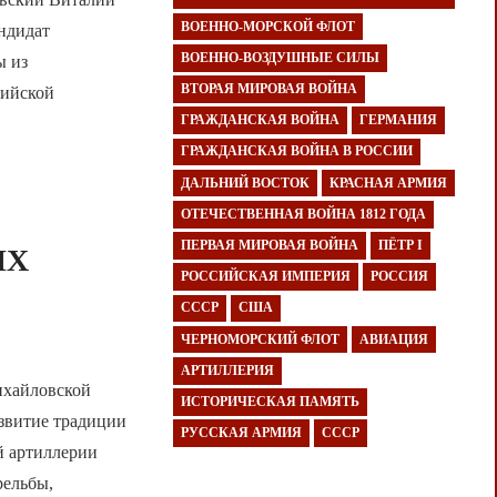
ВОЕННО-МОРСКОЙ ФЛОТ
ндидат
ВОЕННО-ВОЗДУШНЫЕ СИЛЫ
ы из
ВТОРАЯ МИРОВАЯ ВОЙНА
сийской
ГРАЖДАНСКАЯ ВОЙНА
ГЕРМАНИЯ
ГРАЖДАНСКАЯ ВОЙНА В РОССИИ
ДАЛЬНИЙ ВОСТОК
КРАСНАЯ АРМИЯ
ОТЕЧЕСТВЕННАЯ ВОЙНА 1812 ГОДА
ПЕРВАЯ МИРОВАЯ ВОЙНА
ПЁТР I
ИХ
РОССИЙСКАЯ ИМПЕРИЯ
РОССИЯ
СССР
США
ЧЕРНОМОРСКИЙ ФЛОТ
АВИАЦИЯ
АРТИЛЛЕРИЯ
ихайловской
ИСТОРИЧЕСКАЯ ПАМЯТЬ
азвитие традиции
РУССКАЯ АРМИЯ
СССР
й артиллерии
рельбы,