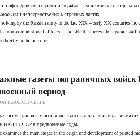
нтер-офицеров сверхсрочной службы — «вне войск» в отдельных
онах, или непосредственно в строевых частях.
s solving by the Russian army in the late XIX – early XX centuries the 
rvice non-commissioned officers – «outside the forces» in separate staf
r directly in the line units.
ажные газеты пограничных войск
овоенный период
ежурный по Редакции
ВОИНСКОЕ ОБУЧЕНИЕ
ье рассматриваются основные этапы становления и развития пе
ск НКВД СССР в предвоенные годы.
e examines the main stages in the origin and development of printed me