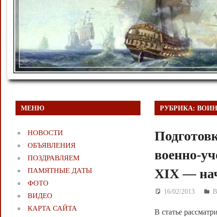
МЕНЮ
РУБРИКА:
ВОИН
Подготовк
НОВОСТИ
ОБЪЯВЛЕНИЯ
военно-уч
ПОЗДРАВЛЯЕМ
XIX — на
ПАМЯТНЫЕ ДАТЫ
ФОТО
16/02/2013
Д
ВИДЕО
КАРТА САЙТА
В статье рассматр