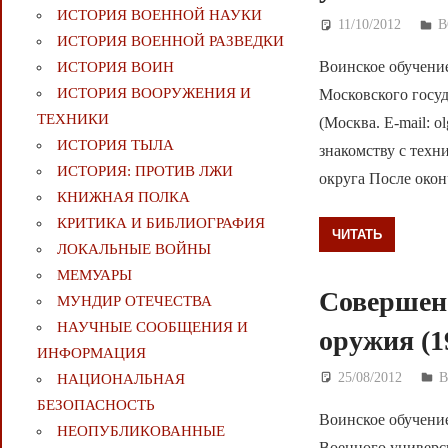
ИСТОРИЯ ВОЕННОЙ НАУКИ
11/10/2012
Д
В
ИСТОРИЯ ВОЕННОЙ РАЗВЕДКИ
Воинское обучени
ИСТОРИЯ ВОИН
ИСТОРИЯ ВООРУЖЕНИЯ И
Московского госуд
ТЕХНИКИ
(Москва. E-mail: 
ИСТОРИЯ ТЫЛА
знакомству с техн
ИСТОРИЯ: ПРОТИВ ЛЖИ
округа После око
КНИЖНАЯ ПОЛКА
КРИТИКА И БИБЛИОГРАФИЯ
ЧИТАТЬ
ЛОКАЛЬНЫЕ ВОЙНЫ
МЕМУАРЫ
Совершен
МУНДИР ОТЕЧЕСТВА
НАУЧНЫЕ СООБЩЕНИЯ И
оружия (1
ИНФОРМАЦИЯ
25/08/2012
Д
НАЦИОНАЛЬНАЯ
БЕЗОПАСНОСТЬ
Воинское обучени
НЕОПУБЛИКОВАННЫЕ
Военного универси