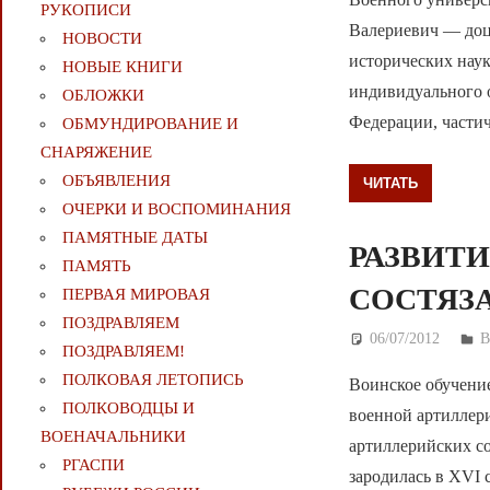
РУКОПИСИ
Валериевич — доц
НОВОСТИ
исторических наук
НОВЫЕ КНИГИ
индивидуального 
ОБЛОЖКИ
Федерации, части
ОБМУНДИРОВАНИЕ И
СНАРЯЖЕНИЕ
ОБЪЯВЛЕНИЯ
ЧИТАТЬ
ОЧЕРКИ И ВОСПОМИНАНИЯ
ПАМЯТНЫЕ ДАТЫ
РАЗВИТ
ПАМЯТЬ
СОСТЯЗ
ПЕРВАЯ МИРОВАЯ
ПОЗДРАВЛЯЕМ
06/07/2012
Д
ПОЗДРАВЛЯЕМ!
ПОЛКОВАЯ ЛЕТОПИСЬ
Воинское обучени
ПОЛКОВОДЦЫ И
военной артиллери
ВОЕНАЧАЛЬНИКИ
артиллерийских со
РГАСПИ
зародилась в XVI 