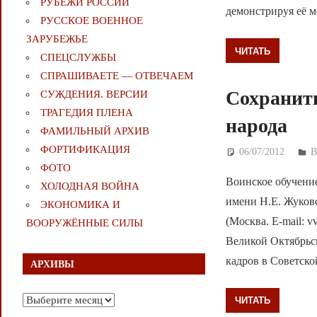
РУБЕЖИ РОССИИ
демонстрируя её 
РУССКОЕ ВОЕННОЕ
ЗАРУБЕЖЬЕ
ЧИТАТЬ
СПЕЦСЛУЖБЫ
СПРАШИВАЕТЕ — ОТВЕЧАЕМ
Сохранить
СУЖДЕНИЯ. ВЕРСИИ
ТРАГЕДИЯ ПЛЕНА
народа
ФАМИЛЬНЫЙ АРХИВ
ФОРТИФИКАЦИЯ
06/07/2012
Д
ФОТО
Воинское обучени
ХОЛОДНАЯ ВОЙНА
имени Н.Е. Жуковс
ЭКОНОМИКА И
(Москва. E-mail: 
ВООРУЖЁННЫЕ СИЛЫ
Великой Октябрьс
кадров в Советск
АРХИВЫ
Архивы
ЧИТАТЬ