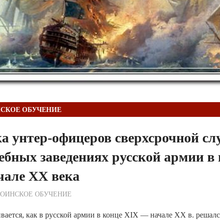
СКОЕ ОБУЧЕНИЕ
а унтер-офицеров сверхсрочной сл
ебных заведениях русской армии в
чале XX века
ежурный по Редакции
ВОИНСКОЕ ОБУЧЕНИЕ
ивается, как в русской армии в конце XIX — начале XX в. решалс