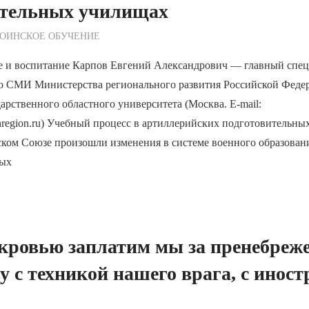
ительных училищах
ежурный по Редакции
ОИНСКОЕ ОБУЧЕНИЕ
е и воспитание Карпов Евгений Александрович — главный спец
 со СМИ Министерства регионального развития Российской Феде
арственного областного университета (Москва. E-mail:
nregion.ru) Учебный процесс в артиллерийских подготовительн
ском Союзе произошли изменения в системе военного образовани
ных
кровью заплатим мы за пренебреже
у с техникой нашего врага, с ино