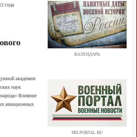
12 года
ового
КАЛЕНДАРЬ
душной академии
еских наук
о народа» Влияние
ных авиационных
MILPORTAL.RU