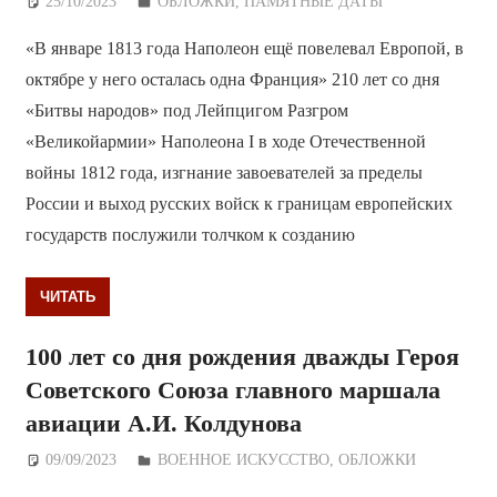
25/10/2023
Дежурный по Редакции
ОБЛОЖКИ
,
ПАМЯТНЫЕ ДАТЫ
«В январе 1813 года Наполеон ещё повелевал Европой, в
октябре у него осталась одна Франция» 210 лет со дня
«Битвы народов» под Лейпцигом Разгром
«Великойармии» Наполеона I в ходе Отечественной
войны 1812 года, изгнание завоевателей за пределы
России и выход русских войск к границам европейских
государств послужили толчком к созданию
ЧИТАТЬ
100 лет со дня рождения дважды Героя
Советского Союза главного маршала
авиации А.И. Колдунова
09/09/2023
Дежурный по Редакции
ВОЕННОЕ ИСКУССТВО
,
ОБЛОЖКИ