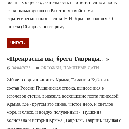
военных округов, деятельность на ответственном посту
главнокомандующего Ракетными войсками
стратегического назначения. Н.И. Крылов родился 29
апреля (16 апреля по старому
ЧИТАТЬ
«Прекрасны вы, брега Тавриды…»
04/04/2023
Дежурный по Редакции
ОБЛОЖКИ
,
ПАМЯТНЫЕ ДАТЫ
240 лет со дня принятия Крыма, Тамани и Кубани в
состав России Пушкинская строка, вынесенная в
заголовок статьи, выразила восхищение поэта природой
Крыма, где «кругом это синее, чистое небо, и светлое
море, и блеск, и воздух полуденный». Пушкина
волновала и история Крыма (Тавриды, Таврии), идущая с
древнейших времён — от