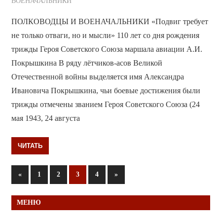
ВОЕНАЧАЛЬНИКИ
ПОЛКОВОДЦЫ И ВОЕНАЧАЛЬНИКИ «Подвиг требует
не только отваги, но и мысли» 110 лет со дня рождения
трижды Героя Советского Союза маршала авиации А.И.
Покрышкина В ряду лётчиков-асов Великой
Отечественной войны выделяется имя Александра
Ивановича Покрышкина, чьи боевые достижения были
трижды отмечены званием Героя Советского Союза (24
мая 1943, 24 августа
ЧИТАТЬ
Пагинация
Предыдущие
Следующие
«
1
2
3
4
»
записи
записи
записей
МЕНЮ