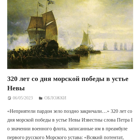
320 лет со дня морской победы в устье
Невы
06/05/2023
Дежурный по Редакции
ОБЛОЖКИ
«Неприятели пардон зело поздно закричали…» 320 лет со
дня морской победы в устье Невы Известны слова Петра I
о значении военного флота, записанные им в преамбуле
первого русского Морского устава: «Всякий потентат,