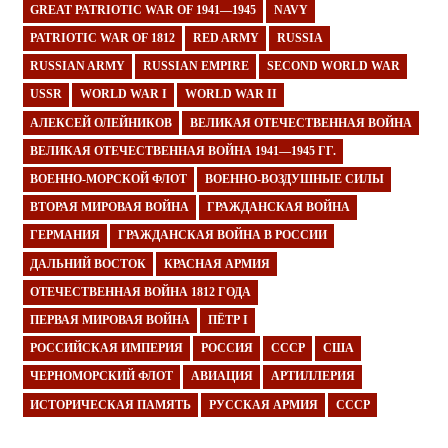
GREAT PATRIOTIC WAR OF 1941—1945
NAVY
PATRIOTIC WAR OF 1812
RED ARMY
RUSSIA
RUSSIAN ARMY
RUSSIAN EMPIRE
SECOND WORLD WAR
USSR
WORLD WAR I
WORLD WAR II
АЛЕКСЕЙ ОЛЕЙНИКОВ
ВЕЛИКАЯ ОТЕЧЕСТВЕННАЯ ВОЙНА
ВЕЛИКАЯ ОТЕЧЕСТВЕННАЯ ВОЙНА 1941—1945 ГГ.
ВОЕННО-МОРСКОЙ ФЛОТ
ВОЕННО-ВОЗДУШНЫЕ СИЛЫ
ВТОРАЯ МИРОВАЯ ВОЙНА
ГРАЖДАНСКАЯ ВОЙНА
ГЕРМАНИЯ
ГРАЖДАНСКАЯ ВОЙНА В РОССИИ
ДАЛЬНИЙ ВОСТОК
КРАСНАЯ АРМИЯ
ОТЕЧЕСТВЕННАЯ ВОЙНА 1812 ГОДА
ПЕРВАЯ МИРОВАЯ ВОЙНА
ПЁТР I
РОССИЙСКАЯ ИМПЕРИЯ
РОССИЯ
СССР
США
ЧЕРНОМОРСКИЙ ФЛОТ
АВИАЦИЯ
АРТИЛЛЕРИЯ
ИСТОРИЧЕСКАЯ ПАМЯТЬ
РУССКАЯ АРМИЯ
СССР