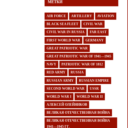
МЕТКИ
AIR FORCE
ARTILLERY
AVIATION
BLACK SEA FLEET
CIVIL WAR
CIVIL WAR IN RUSSIA
FAR EAST
FIRST WORLD WAR
GERMANY
GREAT PATRIOTIC WAR
GREAT PATRIOTIC WAR OF 1941—1945
NAVY
PATRIOTIC WAR OF 1812
RED ARMY
RUSSIA
RUSSIAN ARMY
RUSSIAN EMPIRE
SECOND WORLD WAR
USSR
WORLD WAR I
WORLD WAR II
АЛЕКСЕЙ ОЛЕЙНИКОВ
ВЕЛИКАЯ ОТЕЧЕСТВЕННАЯ ВОЙНА
ВЕЛИКАЯ ОТЕЧЕСТВЕННАЯ ВОЙНА
1941—1945 ГГ.