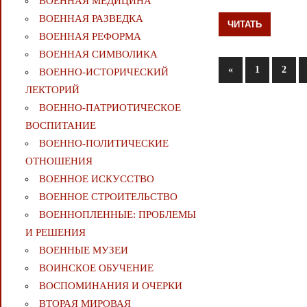
ВОЕННАЯ МЕДИЦИНА
ВОЕННАЯ РАЗВЕДКА
ЧИТАТЬ
ВОЕННАЯ РЕФОРМА
ВОЕННАЯ СИМВОЛИКА
Пагинаци
Предыдущие
«
1
2
ВОЕННО-ИСТОРИЧЕСКИЙ
записи
ЛЕКТОРИЙ
записей
ВОЕННО-ПАТРИОТИЧЕСКОЕ
ВОСПИТАНИЕ
ВОЕННО-ПОЛИТИЧЕСКИE
ОТНОШЕНИЯ
ВОЕННОЕ ИСКУССТВО
ВОЕННОЕ СТРОИТЕЛЬСТВО
ВОЕННОПЛЕННЫЕ: ПРОБЛЕМЫ
И РЕШЕНИЯ
ВОЕННЫЕ МУЗЕИ
ВОИНСКОЕ ОБУЧЕНИЕ
ВОСПОМИНАНИЯ И ОЧЕРКИ
ВТОРАЯ МИРОВАЯ