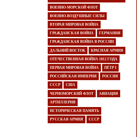
ВОЕННО-МОРСКОЙ ФЛОТ
ВОЕННО-ВОЗДУШНЫЕ СИЛЫ
ВТОРАЯ МИРОВАЯ ВОЙНА
ГРАЖДАНСКАЯ ВОЙНА
ГЕРМАНИЯ
ГРАЖДАНСКАЯ ВОЙНА В РОССИИ
ДАЛЬНИЙ ВОСТОК
КРАСНАЯ АРМИЯ
ОТЕЧЕСТВЕННАЯ ВОЙНА 1812 ГОДА
ПЕРВАЯ МИРОВАЯ ВОЙНА
ПЁТР I
РОССИЙСКАЯ ИМПЕРИЯ
РОССИЯ
СССР
США
ЧЕРНОМОРСКИЙ ФЛОТ
АВИАЦИЯ
АРТИЛЛЕРИЯ
ИСТОРИЧЕСКАЯ ПАМЯТЬ
РУССКАЯ АРМИЯ
СССР