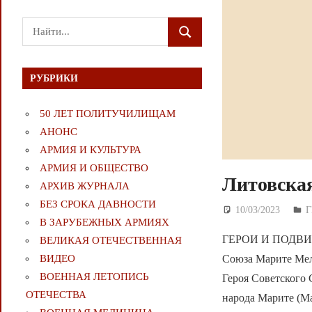
Поиск
ПОИСК
для:
РУБРИКИ
50 ЛЕТ ПОЛИТУЧИЛИЩАМ
АНОНС
АРМИЯ И КУЛЬТУРА
АРМИЯ И ОБЩЕСТВО
Литовска
АРХИВ ЖУРНАЛА
БЕЗ СРОКА ДАВНОСТИ
10/03/2023
Д
Г
В ЗАРУБЕЖНЫХ АРМИЯХ
ГЕРОИ И ПОДВИГИ 
ВЕЛИКАЯ ОТЕЧЕСТВЕННАЯ
Союза Марите Мел
ВИДЕО
ВОЕННАЯ ЛЕТОПИСЬ
Героя Советского
ОТЕЧЕСТВА
народа Марите (М