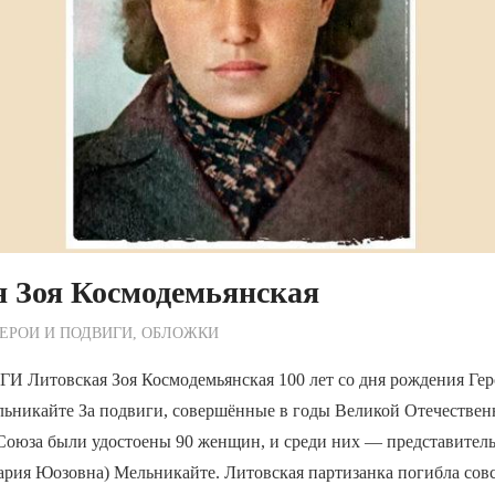
я Зоя Космодемьянская
ежурный по Редакции
ЕРОИ И ПОДВИГИ
,
ОБЛОЖКИ
Литовская Зоя Космодемьянская 100 лет со дня рождения Гер
ьникайте За подвиги, совершённые в годы Великой Отечествен
 Союза были удостоены 90 женщин, и среди них — представител
ария Юозовна) Мельникайте. Литовская партизанка погибла сов