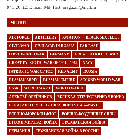
941-26-12. E-mail: Mil_Hist_magazin@mail.ru
МЕТКИ
AIR FORCE
ARTILLERY
AVIATION
BLACK SEA FLEET
CIVIL WAR
CIVIL WAR IN RUSSIA
FAR EAST
FIRST WORLD WAR
GERMANY
GREAT PATRIOTIC WAR
GREAT PATRIOTIC WAR OF 1941—1945
NAVY
PATRIOTIC WAR OF 1812
RED ARMY
RUSSIA
RUSSIAN ARMY
RUSSIAN EMPIRE
SECOND WORLD WAR
USSR
WORLD WAR I
WORLD WAR II
АЛЕКСЕЙ ОЛЕЙНИКОВ
ВЕЛИКАЯ ОТЕЧЕСТВЕННАЯ ВОЙНА
ВЕЛИКАЯ ОТЕЧЕСТВЕННАЯ ВОЙНА 1941—1945 ГГ.
ВОЕННО-МОРСКОЙ ФЛОТ
ВОЕННО-ВОЗДУШНЫЕ СИЛЫ
ВТОРАЯ МИРОВАЯ ВОЙНА
ГРАЖДАНСКАЯ ВОЙНА
ГЕРМАНИЯ
ГРАЖДАНСКАЯ ВОЙНА В РОССИИ