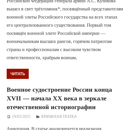
Российской Федерации генерала армии А.С. Куликова
вышел в свет трёхтомник*, посвящённый представителям
военной элиты Российского государства на всех этапах
его централизованного существования. Первый том
посвящён военной элите Российской империи —
военачальникам высших рангов, горячим патриотам
страны и профессионалам с высоким чувством
ответственности, храбрым воинам,
ЧИТАТЬ
Военное судостроение России конца
XVII — начала XX века в зеркале
отечественной историографии
19/02/2025
Дежурный по Редакции
КНИЖНАЯ ПОЛКА
Аннотация. В статье анализируется реализация