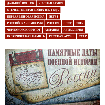
ДАЛЬНИЙ ВОСТОК
КРАСНАЯ АРМИЯ
ОТЕЧЕСТВЕННАЯ ВОЙНА 1812 ГОДА
ПЕРВАЯ МИРОВАЯ ВОЙНА
ПЁТР I
РОССИЙСКАЯ ИМПЕРИЯ
РОССИЯ
СССР
США
ЧЕРНОМОРСКИЙ ФЛОТ
АВИАЦИЯ
АРТИЛЛЕРИЯ
ИСТОРИЧЕСКАЯ ПАМЯТЬ
РУССКАЯ АРМИЯ
СССР