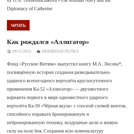
by G.A. Grebenshchikova «The Russian Navy and the
Diplomacy of Catherine
ЧИТАТЬ
Как рождался «Аллигатор»
08/11/2024
Дежурный по Редакции
КНИЖНАЯ ПОЛКА
Фонд «Русские Витязи» выпустил книгу М.А. Лисова*,
посвящённую истории создания разведывательно-
ударного всепогодного вертолёта круглосуточного
применения Ка-52 «Аллигатор» — двухместного
варианта первого в мире одноместного ударного
вертолёта Ка-50 «Чёрная акула» с соосной схемой винтов,
способного поражать бронированную и
небронированную технику, воздушные цели и живую
силу на поле боя. Сохранив всю номенклатуру