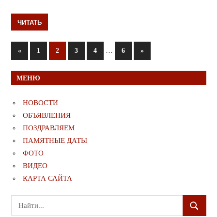
ЧИТАТЬ
Пагинация
Предыдущие
…
Следующие
«
1
2
3
4
6
»
записи
записи
записей
МЕНЮ
НОВОСТИ
ОБЪЯВЛЕНИЯ
ПОЗДРАВЛЯЕМ
ПАМЯТНЫЕ ДАТЫ
ФОТО
ВИДЕО
КАРТА САЙТА
Поиск
ПОИСК
для: