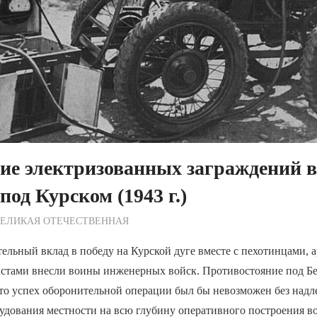
ие электризованных заграждений 
под Курском (1943 г.)
ежурный по Редакции
ВЕЛИКАЯ ОТЕЧЕСТВЕННАЯ
ельный вклад в победу на Курской дуге вместе с пехотинцами, 
истами внесли воины инженерных войск. Противостояние под Б
что успех оборонительной операции был бы невозможен без над
дования местности на всю глубину оперативного построения во