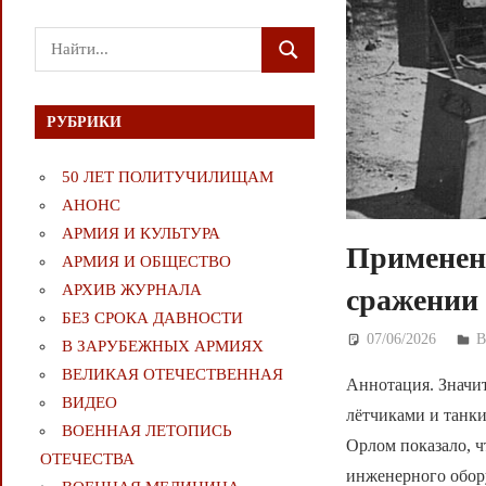
Поиск
ПОИСК
для:
РУБРИКИ
50 ЛЕТ ПОЛИТУЧИЛИЩАМ
АНОНС
АРМИЯ И КУЛЬТУРА
Применен
АРМИЯ И ОБЩЕСТВО
АРХИВ ЖУРНАЛА
сражении 
БЕЗ СРОКА ДАВНОСТИ
07/06/2026
Д
В ЗАРУБЕЖНЫХ АРМИЯХ
ВЕЛИКАЯ ОТЕЧЕСТВЕННАЯ
Аннотация. Значит
ВИДЕО
лётчиками и танк
ВОЕННАЯ ЛЕТОПИСЬ
Орлом показало, 
ОТЕЧЕСТВА
инженерного обору