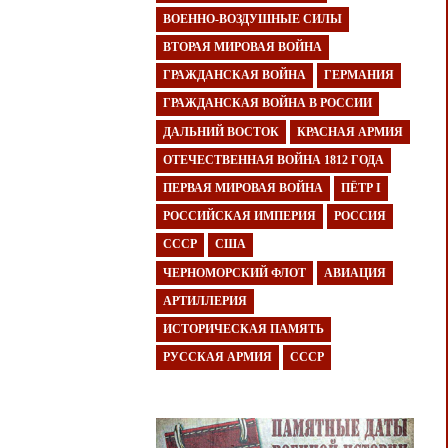
ВОЕННО-ВОЗДУШНЫЕ СИЛЫ
ВТОРАЯ МИРОВАЯ ВОЙНА
ГРАЖДАНСКАЯ ВОЙНА
ГЕРМАНИЯ
ГРАЖДАНСКАЯ ВОЙНА В РОССИИ
ДАЛЬНИЙ ВОСТОК
КРАСНАЯ АРМИЯ
ОТЕЧЕСТВЕННАЯ ВОЙНА 1812 ГОДА
ПЕРВАЯ МИРОВАЯ ВОЙНА
ПЁТР I
РОССИЙСКАЯ ИМПЕРИЯ
РОССИЯ
СССР
США
ЧЕРНОМОРСКИЙ ФЛОТ
АВИАЦИЯ
АРТИЛЛЕРИЯ
ИСТОРИЧЕСКАЯ ПАМЯТЬ
РУССКАЯ АРМИЯ
СССР