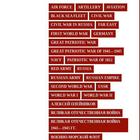
AIR FORCE
ARTILLERY
AVIATION
BLACK SEA FLEET
CIVIL WAR
CIVIL WAR IN RUSSIA
FAR EAST
FIRST WORLD WAR
GERMANY
GREAT PATRIOTIC WAR
GREAT PATRIOTIC WAR OF 1941—1945
NAVY
PATRIOTIC WAR OF 1812
RED ARMY
RUSSIA
RUSSIAN ARMY
RUSSIAN EMPIRE
SECOND WORLD WAR
USSR
WORLD WAR I
WORLD WAR II
АЛЕКСЕЙ ОЛЕЙНИКОВ
ВЕЛИКАЯ ОТЕЧЕСТВЕННАЯ ВОЙНА
ВЕЛИКАЯ ОТЕЧЕСТВЕННАЯ ВОЙНА
1941—1945 ГГ.
ВОЕННО-МОРСКОЙ ФЛОТ