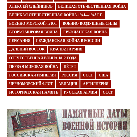
АЛЕКСЕЙ ОЛЕЙНИКОВ
ВЕЛИКАЯ ОТЕЧЕСТВЕННАЯ ВОЙНА
ВЕЛИКАЯ ОТЕЧЕСТВЕННАЯ ВОЙНА 1941—1945 ГГ.
ВОЕННО-МОРСКОЙ ФЛОТ
ВОЕННО-ВОЗДУШНЫЕ СИЛЫ
ВТОРАЯ МИРОВАЯ ВОЙНА
ГРАЖДАНСКАЯ ВОЙНА
ГЕРМАНИЯ
ГРАЖДАНСКАЯ ВОЙНА В РОССИИ
ДАЛЬНИЙ ВОСТОК
КРАСНАЯ АРМИЯ
ОТЕЧЕСТВЕННАЯ ВОЙНА 1812 ГОДА
ПЕРВАЯ МИРОВАЯ ВОЙНА
ПЁТР I
РОССИЙСКАЯ ИМПЕРИЯ
РОССИЯ
СССР
США
ЧЕРНОМОРСКИЙ ФЛОТ
АВИАЦИЯ
АРТИЛЛЕРИЯ
ИСТОРИЧЕСКАЯ ПАМЯТЬ
РУССКАЯ АРМИЯ
СССР