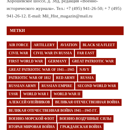
Хорошёвское шоссе, д. 38д, редакция «Военно-
исторического журнала». Тел.: +7 (495) 941-26-50; + 7 (495)
941-26-12. E-mail: Mil_Hist_magazin@mail.ru
МЕТКИ
AIR FORCE
ARTILLERY
AVIATION
BLACK SEA FLEET
CIVIL WAR
CIVIL WAR IN RUSSIA
FAR EAST
FIRST WORLD WAR
GERMANY
GREAT PATRIOTIC WAR
GREAT PATRIOTIC WAR OF 1941—1945
NAVY
PATRIOTIC WAR OF 1812
RED ARMY
RUSSIA
RUSSIAN ARMY
RUSSIAN EMPIRE
SECOND WORLD WAR
USSR
WORLD WAR I
WORLD WAR II
АЛЕКСЕЙ ОЛЕЙНИКОВ
ВЕЛИКАЯ ОТЕЧЕСТВЕННАЯ ВОЙНА
ВЕЛИКАЯ ОТЕЧЕСТВЕННАЯ ВОЙНА 1941—1945 ГГ.
ВОЕННО-МОРСКОЙ ФЛОТ
ВОЕННО-ВОЗДУШНЫЕ СИЛЫ
ВТОРАЯ МИРОВАЯ ВОЙНА
ГРАЖДАНСКАЯ ВОЙНА