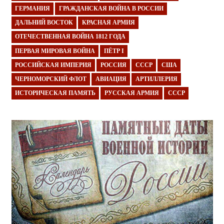
ГЕРМАНИЯ
ГРАЖДАНСКАЯ ВОЙНА В РОССИИ
ДАЛЬНИЙ ВОСТОК
КРАСНАЯ АРМИЯ
ОТЕЧЕСТВЕННАЯ ВОЙНА 1812 ГОДА
ПЕРВАЯ МИРОВАЯ ВОЙНА
ПЁТР I
РОССИЙСКАЯ ИМПЕРИЯ
РОССИЯ
СССР
США
ЧЕРНОМОРСКИЙ ФЛОТ
АВИАЦИЯ
АРТИЛЛЕРИЯ
ИСТОРИЧЕСКАЯ ПАМЯТЬ
РУССКАЯ АРМИЯ
СССР