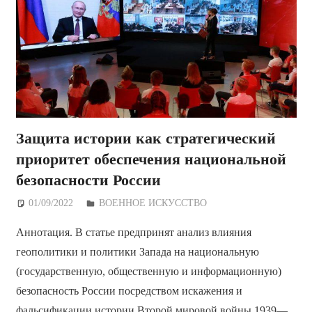
Защита истории как стратегический
приоритет обеспечения национальной
безопасности России
01/09/2022
Дежурный по Редакции
ВОЕННОЕ ИСКУССТВО
Аннотация. В статье предпринят анализ влияния
геополитики и политики Запада на национальную
(государственную, общественную и информационную)
безопасность России посредством искажения и
фальсификации истории Второй мировой войны 1939—