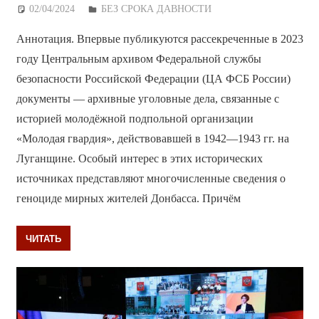
02/04/2024
Дежурный по Редакции
БЕЗ СРОКА ДАВНОСТИ
Аннотация. Впервые публикуются рассекреченные в 2023
году Центральным архивом Федеральной службы
безопасности Российской Федерации (ЦА ФСБ России)
документы — архивные уголовные дела, связанные с
историей молодёжной подпольной организации
«Молодая гвардия», действовавшей в 1942—1943 гг. на
Луганщине. Особый интерес в этих исторических
источниках представляют многочисленные сведения о
геноциде мирных жителей Донбасса. Причём
ЧИТАТЬ