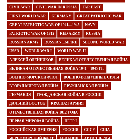
CIVIL WAR
CIVIL WAR IN RUSSIA
FAR EAST
FIRST WORLD WAR
GERMANY
GREAT PATRIOTIC WAR
GREAT PATRIOTIC WAR OF 1941—1945
NAVY
PATRIOTIC WAR OF 1812
RED ARMY
RUSSIA
RUSSIAN ARMY
RUSSIAN EMPIRE
SECOND WORLD WAR
USSR
WORLD WAR I
WORLD WAR II
АЛЕКСЕЙ ОЛЕЙНИКОВ
ВЕЛИКАЯ ОТЕЧЕСТВЕННАЯ ВОЙНА
ВЕЛИКАЯ ОТЕЧЕСТВЕННАЯ ВОЙНА 1941—1945 ГГ.
ВОЕННО-МОРСКОЙ ФЛОТ
ВОЕННО-ВОЗДУШНЫЕ СИЛЫ
ВТОРАЯ МИРОВАЯ ВОЙНА
ГРАЖДАНСКАЯ ВОЙНА
ГЕРМАНИЯ
ГРАЖДАНСКАЯ ВОЙНА В РОССИИ
ДАЛЬНИЙ ВОСТОК
КРАСНАЯ АРМИЯ
ОТЕЧЕСТВЕННАЯ ВОЙНА 1812 ГОДА
ПЕРВАЯ МИРОВАЯ ВОЙНА
ПЁТР I
РОССИЙСКАЯ ИМПЕРИЯ
РОССИЯ
СССР
США
ЧЕРНОМОРСКИЙ ФЛОТ
АВИАЦИЯ
АРТИЛЛЕРИЯ