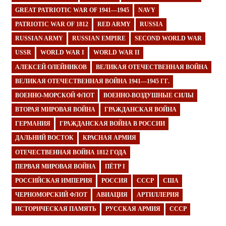
GREAT PATRIOTIC WAR OF 1941—1945
NAVY
PATRIOTIC WAR OF 1812
RED ARMY
RUSSIA
RUSSIAN ARMY
RUSSIAN EMPIRE
SECOND WORLD WAR
USSR
WORLD WAR I
WORLD WAR II
АЛЕКСЕЙ ОЛЕЙНИКОВ
ВЕЛИКАЯ ОТЕЧЕСТВЕННАЯ ВОЙНА
ВЕЛИКАЯ ОТЕЧЕСТВЕННАЯ ВОЙНА 1941—1945 ГГ.
ВОЕННО-МОРСКОЙ ФЛОТ
ВОЕННО-ВОЗДУШНЫЕ СИЛЫ
ВТОРАЯ МИРОВАЯ ВОЙНА
ГРАЖДАНСКАЯ ВОЙНА
ГЕРМАНИЯ
ГРАЖДАНСКАЯ ВОЙНА В РОССИИ
ДАЛЬНИЙ ВОСТОК
КРАСНАЯ АРМИЯ
ОТЕЧЕСТВЕННАЯ ВОЙНА 1812 ГОДА
ПЕРВАЯ МИРОВАЯ ВОЙНА
ПЁТР I
РОССИЙСКАЯ ИМПЕРИЯ
РОССИЯ
СССР
США
ЧЕРНОМОРСКИЙ ФЛОТ
АВИАЦИЯ
АРТИЛЛЕРИЯ
ИСТОРИЧЕСКАЯ ПАМЯТЬ
РУССКАЯ АРМИЯ
СССР