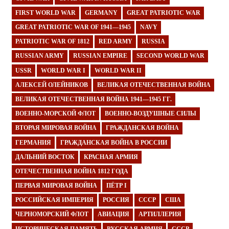
FIRST WORLD WAR
GERMANY
GREAT PATRIOTIC WAR
GREAT PATRIOTIC WAR OF 1941—1945
NAVY
PATRIOTIC WAR OF 1812
RED ARMY
RUSSIA
RUSSIAN ARMY
RUSSIAN EMPIRE
SECOND WORLD WAR
USSR
WORLD WAR I
WORLD WAR II
АЛЕКСЕЙ ОЛЕЙНИКОВ
ВЕЛИКАЯ ОТЕЧЕСТВЕННАЯ ВОЙНА
ВЕЛИКАЯ ОТЕЧЕСТВЕННАЯ ВОЙНА 1941—1945 ГГ.
ВОЕННО-МОРСКОЙ ФЛОТ
ВОЕННО-ВОЗДУШНЫЕ СИЛЫ
ВТОРАЯ МИРОВАЯ ВОЙНА
ГРАЖДАНСКАЯ ВОЙНА
ГЕРМАНИЯ
ГРАЖДАНСКАЯ ВОЙНА В РОССИИ
ДАЛЬНИЙ ВОСТОК
КРАСНАЯ АРМИЯ
ОТЕЧЕСТВЕННАЯ ВОЙНА 1812 ГОДА
ПЕРВАЯ МИРОВАЯ ВОЙНА
ПЁТР I
РОССИЙСКАЯ ИМПЕРИЯ
РОССИЯ
СССР
США
ЧЕРНОМОРСКИЙ ФЛОТ
АВИАЦИЯ
АРТИЛЛЕРИЯ
ИСТОРИЧЕСКАЯ ПАМЯТЬ
РУССКАЯ АРМИЯ
СССР