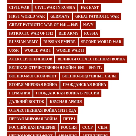
CIVIL WAR
CIVIL WAR IN RUSSIA
FAR EAST
FIRST WORLD WAR
GERMANY
GREAT PATRIOTIC WAR
GREAT PATRIOTIC WAR OF 1941—1945
NAVY
PATRIOTIC WAR OF 1812
RED ARMY
RUSSIA
RUSSIAN ARMY
RUSSIAN EMPIRE
SECOND WORLD WAR
USSR
WORLD WAR I
WORLD WAR II
АЛЕКСЕЙ ОЛЕЙНИКОВ
ВЕЛИКАЯ ОТЕЧЕСТВЕННАЯ ВОЙНА
ВЕЛИКАЯ ОТЕЧЕСТВЕННАЯ ВОЙНА 1941—1945 ГГ.
ВОЕННО-МОРСКОЙ ФЛОТ
ВОЕННО-ВОЗДУШНЫЕ СИЛЫ
ВТОРАЯ МИРОВАЯ ВОЙНА
ГРАЖДАНСКАЯ ВОЙНА
ГЕРМАНИЯ
ГРАЖДАНСКАЯ ВОЙНА В РОССИИ
ДАЛЬНИЙ ВОСТОК
КРАСНАЯ АРМИЯ
ОТЕЧЕСТВЕННАЯ ВОЙНА 1812 ГОДА
ПЕРВАЯ МИРОВАЯ ВОЙНА
ПЁТР I
РОССИЙСКАЯ ИМПЕРИЯ
РОССИЯ
СССР
США