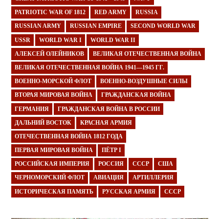
PATRIOTIC WAR OF 1812
RED ARMY
RUSSIA
RUSSIAN ARMY
RUSSIAN EMPIRE
SECOND WORLD WAR
USSR
WORLD WAR I
WORLD WAR II
АЛЕКСЕЙ ОЛЕЙНИКОВ
ВЕЛИКАЯ ОТЕЧЕСТВЕННАЯ ВОЙНА
ВЕЛИКАЯ ОТЕЧЕСТВЕННАЯ ВОЙНА 1941—1945 ГГ.
ВОЕННО-МОРСКОЙ ФЛОТ
ВОЕННО-ВОЗДУШНЫЕ СИЛЫ
ВТОРАЯ МИРОВАЯ ВОЙНА
ГРАЖДАНСКАЯ ВОЙНА
ГЕРМАНИЯ
ГРАЖДАНСКАЯ ВОЙНА В РОССИИ
ДАЛЬНИЙ ВОСТОК
КРАСНАЯ АРМИЯ
ОТЕЧЕСТВЕННАЯ ВОЙНА 1812 ГОДА
ПЕРВАЯ МИРОВАЯ ВОЙНА
ПЁТР I
РОССИЙСКАЯ ИМПЕРИЯ
РОССИЯ
СССР
США
ЧЕРНОМОРСКИЙ ФЛОТ
АВИАЦИЯ
АРТИЛЛЕРИЯ
ИСТОРИЧЕСКАЯ ПАМЯТЬ
РУССКАЯ АРМИЯ
СССР