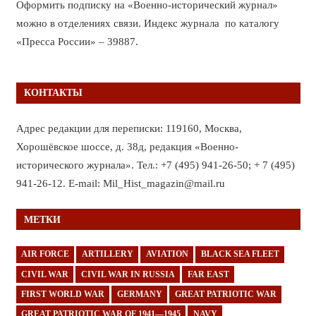
Оформить подписку на «Военно-исторический журнал»
можно в отделениях связи. Индекс журнала по каталогу
«Пресса России» – 39887.
КОНТАКТЫ
Адрес редакции для переписки: 119160, Москва,
Хорошёвское шоссе, д. 38д, редакция «Военно-
исторического журнала». Тел.: +7 (495) 941-26-50; + 7 (495)
941-26-12. E-mail: Mil_Hist_magazin@mail.ru
МЕТКИ
AIR FORCE
ARTILLERY
AVIATION
BLACK SEA FLEET
CIVIL WAR
CIVIL WAR IN RUSSIA
FAR EAST
FIRST WORLD WAR
GERMANY
GREAT PATRIOTIC WAR
GREAT PATRIOTIC WAR OF 1941—1945
NAVY