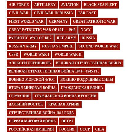
AIR FORCE
ARTILLERY
AVIATION
BLACK SEA FLEET
CIVIL WAR
CIVIL WAR IN RUSSIA
FAR EAST
FIRST WORLD WAR
GERMANY
GREAT PATRIOTIC WAR
GREAT PATRIOTIC WAR OF 1941—1945
NAVY
PATRIOTIC WAR OF 1812
RED ARMY
RUSSIA
RUSSIAN ARMY
RUSSIAN EMPIRE
SECOND WORLD WAR
USSR
WORLD WAR I
WORLD WAR II
АЛЕКСЕЙ ОЛЕЙНИКОВ
ВЕЛИКАЯ ОТЕЧЕСТВЕННАЯ ВОЙНА
ВЕЛИКАЯ ОТЕЧЕСТВЕННАЯ ВОЙНА 1941—1945 ГГ.
ВОЕННО-МОРСКОЙ ФЛОТ
ВОЕННО-ВОЗДУШНЫЕ СИЛЫ
ВТОРАЯ МИРОВАЯ ВОЙНА
ГРАЖДАНСКАЯ ВОЙНА
ГЕРМАНИЯ
ГРАЖДАНСКАЯ ВОЙНА В РОССИИ
ДАЛЬНИЙ ВОСТОК
КРАСНАЯ АРМИЯ
ОТЕЧЕСТВЕННАЯ ВОЙНА 1812 ГОДА
ПЕРВАЯ МИРОВАЯ ВОЙНА
ПЁТР I
РОССИЙСКАЯ ИМПЕРИЯ
РОССИЯ
СССР
США