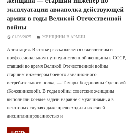
женщина — старший инженер по
эксплуатации авиаполка действующей
армии в годы Великой Отечественной
войны
01/03/2025
Дежурный по Редакции
ЖЕНЩИНЫ В АРМИИ
Аннотация. В статье рассказывается о жизненном и
профессиональном пути единственной женщины в СССР,
ставшей во время Великой Отечественной войны
старшим инженером боевого авиационного
истребительного полка, — Тамары Богдановны Оденовой
(Кожевниковой). В годы войны советские женщины
выполняли боевые задачи наравне с мужчинами, а в
некоторых случаях даже превосходили их своей
дисциплинированностью и
ЧИТАТЬ