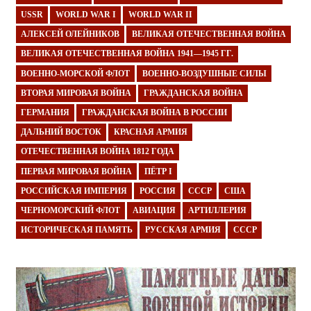
USSR
WORLD WAR I
WORLD WAR II
АЛЕКСЕЙ ОЛЕЙНИКОВ
ВЕЛИКАЯ ОТЕЧЕСТВЕННАЯ ВОЙНА
ВЕЛИКАЯ ОТЕЧЕСТВЕННАЯ ВОЙНА 1941—1945 ГГ.
ВОЕННО-МОРСКОЙ ФЛОТ
ВОЕННО-ВОЗДУШНЫЕ СИЛЫ
ВТОРАЯ МИРОВАЯ ВОЙНА
ГРАЖДАНСКАЯ ВОЙНА
ГЕРМАНИЯ
ГРАЖДАНСКАЯ ВОЙНА В РОССИИ
ДАЛЬНИЙ ВОСТОК
КРАСНАЯ АРМИЯ
ОТЕЧЕСТВЕННАЯ ВОЙНА 1812 ГОДА
ПЕРВАЯ МИРОВАЯ ВОЙНА
ПЁТР I
РОССИЙСКАЯ ИМПЕРИЯ
РОССИЯ
СССР
США
ЧЕРНОМОРСКИЙ ФЛОТ
АВИАЦИЯ
АРТИЛЛЕРИЯ
ИСТОРИЧЕСКАЯ ПАМЯТЬ
РУССКАЯ АРМИЯ
СССР