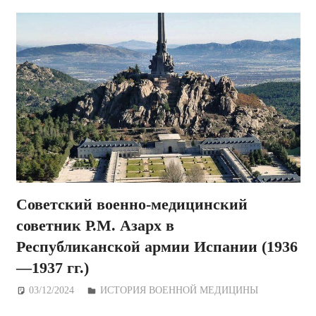
Советский военно-медицинский
советник Р.М. Азарх в
Республиканской армии Испании (1936
—1937 гг.)
03/12/2024
Дежурный по Редакции
ИСТОРИЯ ВОЕННОЙ МЕДИЦИНЫ