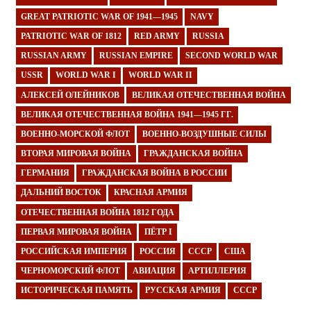
GREAT PATRIOTIC WAR OF 1941—1945
NAVY
PATRIOTIC WAR OF 1812
RED ARMY
RUSSIA
RUSSIAN ARMY
RUSSIAN EMPIRE
SECOND WORLD WAR
USSR
WORLD WAR I
WORLD WAR II
АЛЕКСЕЙ ОЛЕЙНИКОВ
ВЕЛИКАЯ ОТЕЧЕСТВЕННАЯ ВОЙНА
ВЕЛИКАЯ ОТЕЧЕСТВЕННАЯ ВОЙНА 1941—1945 ГГ.
ВОЕННО-МОРСКОЙ ФЛОТ
ВОЕННО-ВОЗДУШНЫЕ СИЛЫ
ВТОРАЯ МИРОВАЯ ВОЙНА
ГРАЖДАНСКАЯ ВОЙНА
ГЕРМАНИЯ
ГРАЖДАНСКАЯ ВОЙНА В РОССИИ
ДАЛЬНИЙ ВОСТОК
КРАСНАЯ АРМИЯ
ОТЕЧЕСТВЕННАЯ ВОЙНА 1812 ГОДА
ПЕРВАЯ МИРОВАЯ ВОЙНА
ПЁТР I
РОССИЙСКАЯ ИМПЕРИЯ
РОССИЯ
СССР
США
ЧЕРНОМОРСКИЙ ФЛОТ
АВИАЦИЯ
АРТИЛЛЕРИЯ
ИСТОРИЧЕСКАЯ ПАМЯТЬ
РУССКАЯ АРМИЯ
СССР