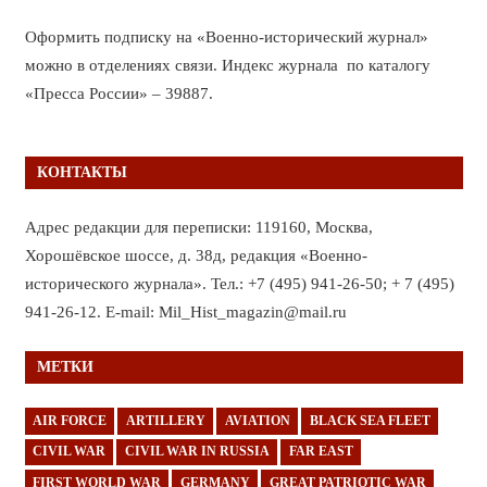
Оформить подписку на «Военно-исторический журнал»
можно в отделениях связи. Индекс журнала по каталогу
«Пресса России» – 39887.
КОНТАКТЫ
Адрес редакции для переписки: 119160, Москва,
Хорошёвское шоссе, д. 38д, редакция «Военно-
исторического журнала». Тел.: +7 (495) 941-26-50; + 7 (495)
941-26-12. E-mail: Mil_Hist_magazin@mail.ru
МЕТКИ
AIR FORCE
ARTILLERY
AVIATION
BLACK SEA FLEET
CIVIL WAR
CIVIL WAR IN RUSSIA
FAR EAST
FIRST WORLD WAR
GERMANY
GREAT PATRIOTIC WAR