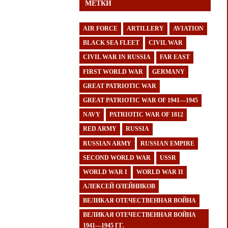
МЕТКИ
AIR FORCE
ARTILLERY
AVIATION
BLACK SEA FLEET
CIVIL WAR
CIVIL WAR IN RUSSIA
FAR EAST
FIRST WORLD WAR
GERMANY
GREAT PATRIOTIC WAR
GREAT PATRIOTIC WAR OF 1941—1945
NAVY
PATRIOTIC WAR OF 1812
RED ARMY
RUSSIA
RUSSIAN ARMY
RUSSIAN EMPIRE
SECOND WORLD WAR
USSR
WORLD WAR I
WORLD WAR II
АЛЕКСЕЙ ОЛЕЙНИКОВ
ВЕЛИКАЯ ОТЕЧЕСТВЕННАЯ ВОЙНА
ВЕЛИКАЯ ОТЕЧЕСТВЕННАЯ ВОЙНА
1941—1945 ГГ.