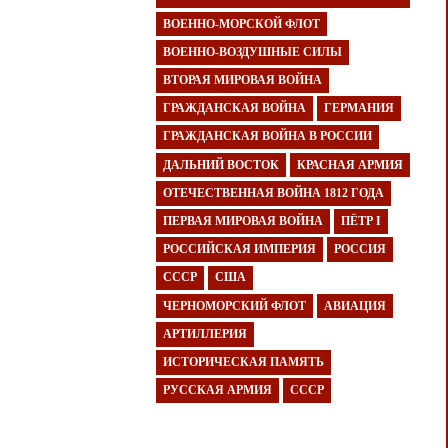
ВОЕННО-МОРСКОЙ ФЛОТ
ВОЕННО-ВОЗДУШНЫЕ СИЛЫ
ВТОРАЯ МИРОВАЯ ВОЙНА
ГРАЖДАНСКАЯ ВОЙНА
ГЕРМАНИЯ
ГРАЖДАНСКАЯ ВОЙНА В РОССИИ
ДАЛЬНИЙ ВОСТОК
КРАСНАЯ АРМИЯ
ОТЕЧЕСТВЕННАЯ ВОЙНА 1812 ГОДА
ПЕРВАЯ МИРОВАЯ ВОЙНА
ПЁТР I
РОССИЙСКАЯ ИМПЕРИЯ
РОССИЯ
СССР
США
ЧЕРНОМОРСКИЙ ФЛОТ
АВИАЦИЯ
АРТИЛЛЕРИЯ
ИСТОРИЧЕСКАЯ ПАМЯТЬ
РУССКАЯ АРМИЯ
СССР