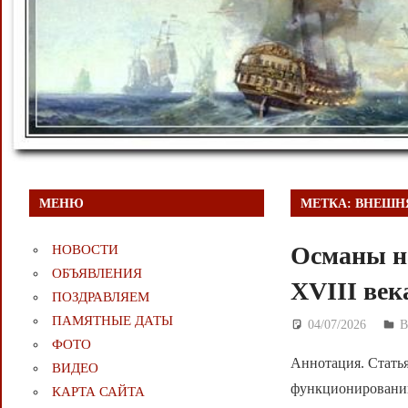
МЕНЮ
МЕТКА:
ВНЕШН
Османы на
НОВОСТИ
ОБЪЯВЛЕНИЯ
XVIII ве
ПОЗДРАВЛЯЕМ
ПАМЯТНЫЕ ДАТЫ
04/07/2026
Д
ФОТО
Аннотация. Статья
ВИДЕО
функционированию
КАРТА САЙТА