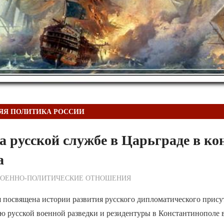
ЯЯ ПОЛИТИКА РОССИИ
 русской службе в Царьграде в ко
ка
ежурный по Редакции
ВОЕННО-ПОЛИТИЧЕСКИE ОТНОШЕНИЯ
 посвящена истории развития русского дипломатического прису
 русской военной разведки и резидентуры в Константинополе 