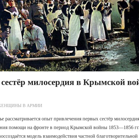
 сестёр милосердия в Крымской во
ежурный по Редакции
ЖЕНЩИНЫ В АРМИИ
ье рассматривается опыт привлечения первых сестёр милосерди
ания помощи на фронте в период Крымской войны 1853—1856 гг.
оссоздаётся модель взаимодействия частной благотворительной