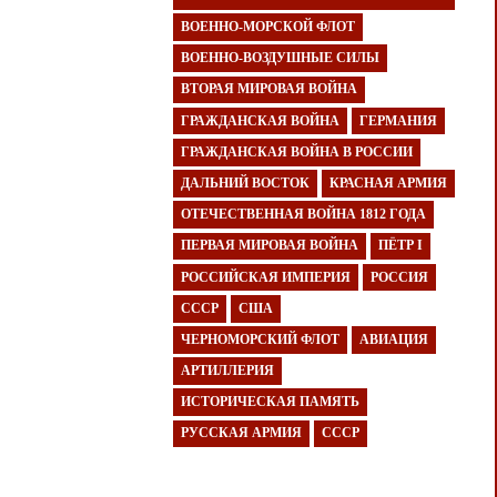
ВОЕННО-МОРСКОЙ ФЛОТ
ВОЕННО-ВОЗДУШНЫЕ СИЛЫ
ВТОРАЯ МИРОВАЯ ВОЙНА
ГРАЖДАНСКАЯ ВОЙНА
ГЕРМАНИЯ
ГРАЖДАНСКАЯ ВОЙНА В РОССИИ
ДАЛЬНИЙ ВОСТОК
КРАСНАЯ АРМИЯ
ОТЕЧЕСТВЕННАЯ ВОЙНА 1812 ГОДА
ПЕРВАЯ МИРОВАЯ ВОЙНА
ПЁТР I
РОССИЙСКАЯ ИМПЕРИЯ
РОССИЯ
СССР
США
ЧЕРНОМОРСКИЙ ФЛОТ
АВИАЦИЯ
АРТИЛЛЕРИЯ
ИСТОРИЧЕСКАЯ ПАМЯТЬ
РУССКАЯ АРМИЯ
СССР