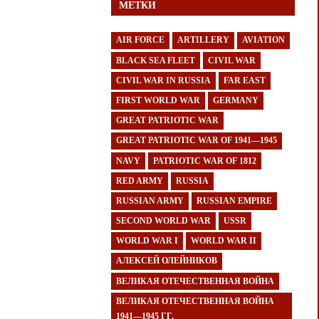
МЕТКИ
AIR FORCE
ARTILLERY
AVIATION
BLACK SEA FLEET
CIVIL WAR
CIVIL WAR IN RUSSIA
FAR EAST
FIRST WORLD WAR
GERMANY
GREAT PATRIOTIC WAR
GREAT PATRIOTIC WAR OF 1941—1945
NAVY
PATRIOTIC WAR OF 1812
RED ARMY
RUSSIA
RUSSIAN ARMY
RUSSIAN EMPIRE
SECOND WORLD WAR
USSR
WORLD WAR I
WORLD WAR II
АЛЕКСЕЙ ОЛЕЙНИКОВ
ВЕЛИКАЯ ОТЕЧЕСТВЕННАЯ ВОЙНА
ВЕЛИКАЯ ОТЕЧЕСТВЕННАЯ ВОЙНА
1941—1945 ГГ.