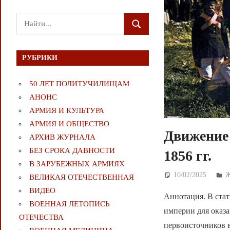
Поиск
ПОИСК
для:
РУБРИКИ
50 ЛЕТ ПОЛИТУЧИЛИЩАМ
АНОНС
АРМИЯ И КУЛЬТУРА
АРМИЯ И ОБЩЕСТВО
Движение
АРХИВ ЖУРНАЛА
БЕЗ СРОКА ДАВНОСТИ
1856 гг.
В ЗАРУБЕЖНЫХ АРМИЯХ
10/02/2025
Д
ВЕЛИКАЯ ОТЕЧЕСТВЕННАЯ
ВИДЕО
Аннотация. В стат
ВОЕННАЯ ЛЕТОПИСЬ
империи для оказ
ОТЕЧЕСТВА
первоисточников в