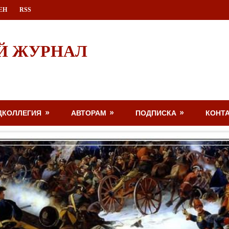
ЕН
RSS
Й ЖУРНАЛ
ДКОЛЛЕГИЯ
АВТОРАМ
ПОДПИСКА
КОНТ