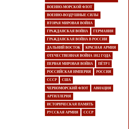
ВОЕННО-МОРСКОЙ ФЛОТ
ВОЕННО-ВОЗДУШНЫЕ СИЛЫ
ВТОРАЯ МИРОВАЯ ВОЙНА
ГРАЖДАНСКАЯ ВОЙНА
ГЕРМАНИЯ
ГРАЖДАНСКАЯ ВОЙНА В РОССИИ
ДАЛЬНИЙ ВОСТОК
КРАСНАЯ АРМИЯ
ОТЕЧЕСТВЕННАЯ ВОЙНА 1812 ГОДА
ПЕРВАЯ МИРОВАЯ ВОЙНА
ПЁТР I
РОССИЙСКАЯ ИМПЕРИЯ
РОССИЯ
СССР
США
ЧЕРНОМОРСКИЙ ФЛОТ
АВИАЦИЯ
АРТИЛЛЕРИЯ
ИСТОРИЧЕСКАЯ ПАМЯТЬ
РУССКАЯ АРМИЯ
СССР