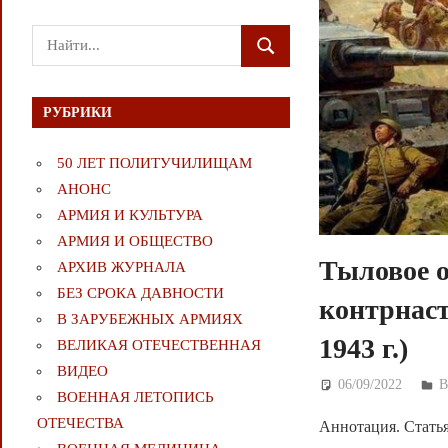
Поиск
ПОИСК
для:
РУБРИКИ
50 ЛЕТ ПОЛИТУЧИЛИЩАМ
АНОНС
АРМИЯ И КУЛЬТУРА
АРМИЯ И ОБЩЕСТВО
Тыловое о
АРХИВ ЖУРНАЛА
БЕЗ СРОКА ДАВНОСТИ
контрнаст
В ЗАРУБЕЖНЫХ АРМИЯХ
1943 г.)
ВЕЛИКАЯ ОТЕЧЕСТВЕННАЯ
ВИДЕО
06/09/2022
Д
ВОЕННАЯ ЛЕТОПИСЬ
ОТЕЧЕСТВА
Аннотация. Статья