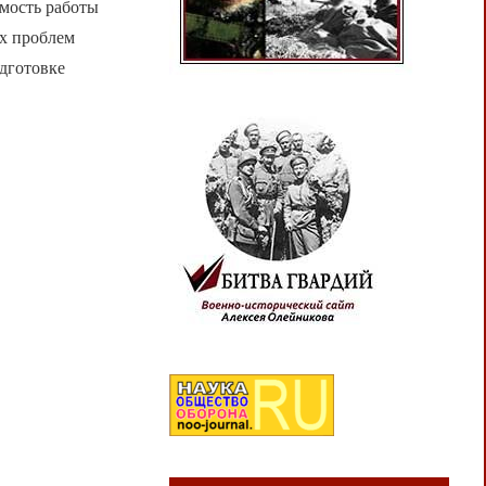
имость работы
х проблем
одготовке