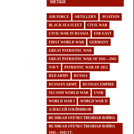
МЕТКИ
AIR FORCE
ARTILLERY
AVIATION
BLACK SEA FLEET
CIVIL WAR
CIVIL WAR IN RUSSIA
FAR EAST
FIRST WORLD WAR
GERMANY
GREAT PATRIOTIC WAR
GREAT PATRIOTIC WAR OF 1941—1945
NAVY
PATRIOTIC WAR OF 1812
RED ARMY
RUSSIA
RUSSIAN ARMY
RUSSIAN EMPIRE
SECOND WORLD WAR
USSR
WORLD WAR I
WORLD WAR II
АЛЕКСЕЙ ОЛЕЙНИКОВ
ВЕЛИКАЯ ОТЕЧЕСТВЕННАЯ ВОЙНА
ВЕЛИКАЯ ОТЕЧЕСТВЕННАЯ ВОЙНА
1941—1945 ГГ.