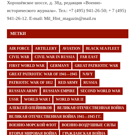
Хорошёвское шоссе, д. 38д, редакция «Военно-
исторического журнала». Тел.: +7 (495) 941-26-50; + 7 (495)
941-26-12. E-mail: Mil_Hist_magazin@mail.ru
МЕТКИ
AIR FORCE
ARTILLERY
AVIATION
BLACK SEA FLEET
CIVIL WAR
CIVIL WAR IN RUSSIA
FAR EAST
FIRST WORLD WAR
GERMANY
GREAT PATRIOTIC WAR
GREAT PATRIOTIC WAR OF 1941—1945
NAVY
PATRIOTIC WAR OF 1812
RED ARMY
RUSSIA
RUSSIAN ARMY
RUSSIAN EMPIRE
SECOND WORLD WAR
USSR
WORLD WAR I
WORLD WAR II
АЛЕКСЕЙ ОЛЕЙНИКОВ
ВЕЛИКАЯ ОТЕЧЕСТВЕННАЯ ВОЙНА
ВЕЛИКАЯ ОТЕЧЕСТВЕННАЯ ВОЙНА 1941—1945 ГГ.
ВОЕННО-МОРСКОЙ ФЛОТ
ВОЕННО-ВОЗДУШНЫЕ СИЛЫ
ВТОРАЯ МИРОВАЯ ВОЙНА
ГРАЖДАНСКАЯ ВОЙНА