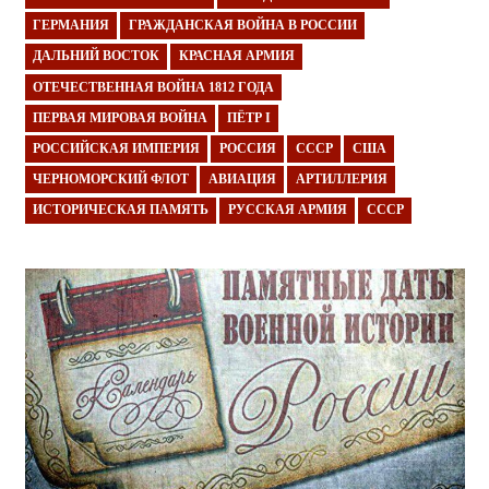
ГЕРМАНИЯ
ГРАЖДАНСКАЯ ВОЙНА В РОССИИ
ДАЛЬНИЙ ВОСТОК
КРАСНАЯ АРМИЯ
ОТЕЧЕСТВЕННАЯ ВОЙНА 1812 ГОДА
ПЕРВАЯ МИРОВАЯ ВОЙНА
ПЁТР I
РОССИЙСКАЯ ИМПЕРИЯ
РОССИЯ
СССР
США
ЧЕРНОМОРСКИЙ ФЛОТ
АВИАЦИЯ
АРТИЛЛЕРИЯ
ИСТОРИЧЕСКАЯ ПАМЯТЬ
РУССКАЯ АРМИЯ
СССР