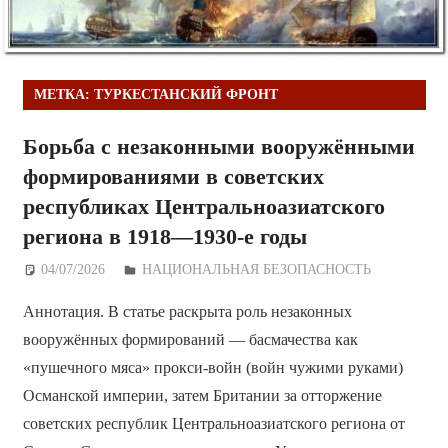
МЕТКА:
ТУРКЕСТАНСКИЙ ФРОНТ
Борьба с незаконными вооружёнными
формированиями в советских
республиках Центральноазиатского
региона в 1918—1930-е годы
04/07/2026
Дежурный по Редакции
НАЦИОНАЛЬНАЯ БЕЗОПАСНОСТЬ
Аннотация. В статье раскрыта роль незаконных
вооружённых формирований — басмачества как
«пушечного мяса» прокси-войн (войн чужими руками)
Османской империи, затем Британии за отторжение
советских республик Центральноазиатского региона от