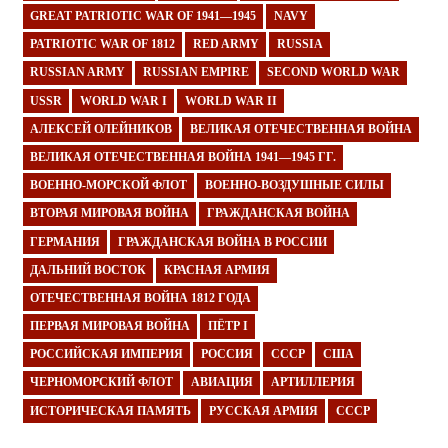
GREAT PATRIOTIC WAR OF 1941—1945
NAVY
PATRIOTIC WAR OF 1812
RED ARMY
RUSSIA
RUSSIAN ARMY
RUSSIAN EMPIRE
SECOND WORLD WAR
USSR
WORLD WAR I
WORLD WAR II
АЛЕКСЕЙ ОЛЕЙНИКОВ
ВЕЛИКАЯ ОТЕЧЕСТВЕННАЯ ВОЙНА
ВЕЛИКАЯ ОТЕЧЕСТВЕННАЯ ВОЙНА 1941—1945 ГГ.
ВОЕННО-МОРСКОЙ ФЛОТ
ВОЕННО-ВОЗДУШНЫЕ СИЛЫ
ВТОРАЯ МИРОВАЯ ВОЙНА
ГРАЖДАНСКАЯ ВОЙНА
ГЕРМАНИЯ
ГРАЖДАНСКАЯ ВОЙНА В РОССИИ
ДАЛЬНИЙ ВОСТОК
КРАСНАЯ АРМИЯ
ОТЕЧЕСТВЕННАЯ ВОЙНА 1812 ГОДА
ПЕРВАЯ МИРОВАЯ ВОЙНА
ПЁТР I
РОССИЙСКАЯ ИМПЕРИЯ
РОССИЯ
СССР
США
ЧЕРНОМОРСКИЙ ФЛОТ
АВИАЦИЯ
АРТИЛЛЕРИЯ
ИСТОРИЧЕСКАЯ ПАМЯТЬ
РУССКАЯ АРМИЯ
СССР