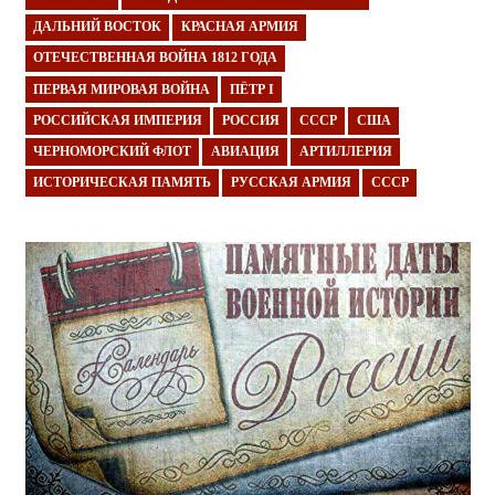
ДАЛЬНИЙ ВОСТОК
КРАСНАЯ АРМИЯ
ОТЕЧЕСТВЕННАЯ ВОЙНА 1812 ГОДА
ПЕРВАЯ МИРОВАЯ ВОЙНА
ПЁТР I
РОССИЙСКАЯ ИМПЕРИЯ
РОССИЯ
СССР
США
ЧЕРНОМОРСКИЙ ФЛОТ
АВИАЦИЯ
АРТИЛЛЕРИЯ
ИСТОРИЧЕСКАЯ ПАМЯТЬ
РУССКАЯ АРМИЯ
СССР