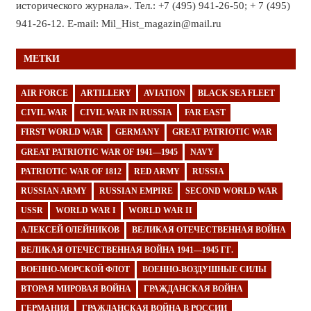
исторического журнала». Тел.: +7 (495) 941-26-50; + 7 (495)
941-26-12. E-mail: Mil_Hist_magazin@mail.ru
МЕТКИ
AIR FORCE
ARTILLERY
AVIATION
BLACK SEA FLEET
CIVIL WAR
CIVIL WAR IN RUSSIA
FAR EAST
FIRST WORLD WAR
GERMANY
GREAT PATRIOTIC WAR
GREAT PATRIOTIC WAR OF 1941—1945
NAVY
PATRIOTIC WAR OF 1812
RED ARMY
RUSSIA
RUSSIAN ARMY
RUSSIAN EMPIRE
SECOND WORLD WAR
USSR
WORLD WAR I
WORLD WAR II
АЛЕКСЕЙ ОЛЕЙНИКОВ
ВЕЛИКАЯ ОТЕЧЕСТВЕННАЯ ВОЙНА
ВЕЛИКАЯ ОТЕЧЕСТВЕННАЯ ВОЙНА 1941—1945 ГГ.
ВОЕННО-МОРСКОЙ ФЛОТ
ВОЕННО-ВОЗДУШНЫЕ СИЛЫ
ВТОРАЯ МИРОВАЯ ВОЙНА
ГРАЖДАНСКАЯ ВОЙНА
ГЕРМАНИЯ
ГРАЖДАНСКАЯ ВОЙНА В РОССИИ